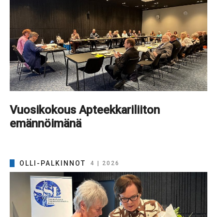
Vuosikokous Apteekkariliiton
emännöimänä
OLLI-PALKINNOT
4 | 2026