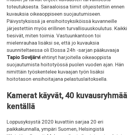
toteutuksesta. Sairaaloissa tiimit ohjeistettiin ennen
kuvauksia oikeaoppiseen suojautumiseen.
Päivystyksissä ja ensihoitoyksiköissä kuvanneille
järjestettiin myös erillinen turvallisuuskoulutus. Kaikki
tiesivät, miten toimia. Vastuunkantoon toi
mielenrauhaa lisäksi se, että jo kuvauksia
suunniteltaessa oli Elossa 24h -sarjan pääkuvaaja
Tapio Sovijärvi
ehtinyt harjoitella oikeaoppista
suojautumista hoitotyössä puolen vuoden ajan. Hän
nimittäin työskentelee kuvaajan työn lisäksi
hoitotason ensihoitajana pelastuslaitoksella.
Kamerat käyvät, 40 kuvausryhmää
kentällä
Loppusyksystä 2020 kuvattiin sarjaa 20 eri
paikkakunnalla, ympäri Suomen, Helsingistä