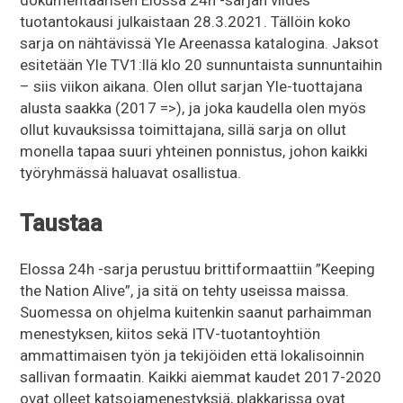
dokumentaarisen Elossa 24h -sarjan viides
tuotantokausi julkaistaan 28.3.2021. Tällöin koko
sarja on nähtävissä Yle Areenassa katalogina. Jaksot
esitetään Yle TV1:llä klo 20 sunnuntaista sunnuntaihin
– siis viikon aikana. Olen ollut sarjan Yle-tuottajana
alusta saakka (2017 =>), ja joka kaudella olen myös
ollut kuvauksissa toimittajana, sillä sarja on ollut
monella tapaa suuri yhteinen ponnistus, johon kaikki
työryhmässä haluavat osallistua.
Taustaa
Elossa 24h -sarja perustuu brittiformaattiin ”Keeping
the Nation Alive”, ja sitä on tehty useissa maissa.
Suomessa on ohjelma kuitenkin saanut parhaimman
menestyksen, kiitos sekä ITV-tuotantoyhtiön
ammattimaisen työn ja tekijöiden että lokalisoinnin
sallivan formaatin. Kaikki aiemmat kaudet 2017-2020
ovat olleet katsojamenestyksiä, plakkarissa ovat