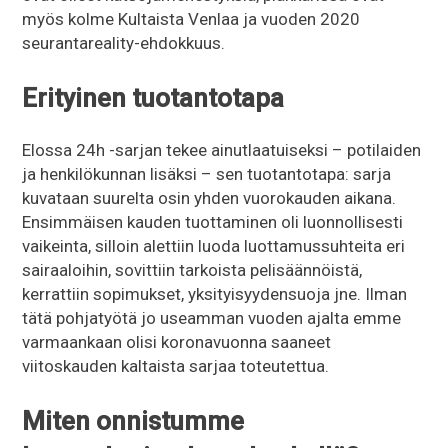
myös kolme Kultaista Venlaa ja vuoden 2020
seurantareality-ehdokkuus.
Erityinen tuotantotapa
Elossa 24h -sarjan tekee ainutlaatuiseksi – potilaiden
ja henkilökunnan lisäksi – sen tuotantotapa: sarja
kuvataan suurelta osin yhden vuorokauden aikana.
Ensimmäisen kauden tuottaminen oli luonnollisesti
vaikeinta, silloin alettiin luoda luottamussuhteita eri
sairaaloihin, sovittiin tarkoista pelisäännöistä,
kerrattiin sopimukset, yksityisyydensuoja jne. Ilman
tätä pohjatyötä jo useamman vuoden ajalta emme
varmaankaan olisi koronavuonna saaneet
viitoskauden kaltaista sarjaa toteutettua.
Miten onnistumme