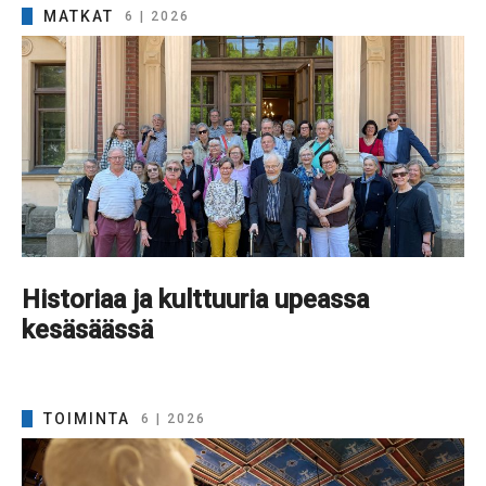
MATKAT
6 | 2026
Historiaa ja kulttuuria upeassa
kesäsäässä
TOIMINTA
6 | 2026