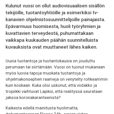
Kulunut vuosi on ollut audiovisuaalisen sisällön
tekijöille, tuotantoyhtiöille ja esimerkiksi tv-
kanavien ohjelmistosuunnittelijoille painajaista.
Epävarmuus huomisesta, huoli työryhmien ja
kuvattavien terveydestä, puhumattakaan
vaikkapa kuukauden päähän suunnitelluista
kuvauksista ovat muuttaneet lähes kaiken.
Uusia tuotantoja ja tuotantokausia on jouduttu
perumaan tai siirtämään. Vuosi on tuonut mukanaan
myös luovia tapoja muokata tuotantoja ja
ohjelmakonseptien raameja on venytelty rohkeammin
kuin koskaan. Kuka olisi uskonut, että viidakko ja
tropiikki vaihtuvat Lapiksi, että realityssä seurataan
jaksoa koronakaranteenista?
Kaikesta edellä mainitusta huolimatta,