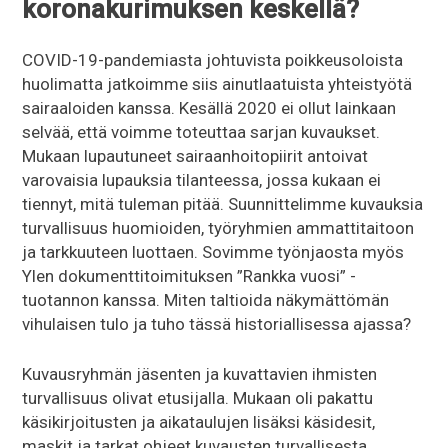
koronakurimuksen keskellä?
COVID-19-pandemiasta johtuvista poikkeusoloista
huolimatta jatkoimme siis ainutlaatuista yhteistyötä
sairaaloiden kanssa. Kesällä 2020 ei ollut lainkaan
selvää, että voimme toteuttaa sarjan kuvaukset.
Mukaan lupautuneet sairaanhoitopiirit antoivat
varovaisia lupauksia tilanteessa, jossa kukaan ei
tiennyt, mitä tuleman pitää. Suunnittelimme kuvauksia
turvallisuus huomioiden, työryhmien ammattitaitoon
ja tarkkuuteen luottaen. Sovimme työnjaosta myös
Ylen dokumenttitoimituksen ”Rankka vuosi” -
tuotannon kanssa. Miten taltioida näkymättömän
vihulaisen tulo ja tuho tässä historiallisessa ajassa?
Kuvausryhmän jäsenten ja kuvattavien ihmisten
turvallisuus olivat etusijalla. Mukaan oli pakattu
käsikirjoitusten ja aikataulujen lisäksi käsidesit,
maskit ja tarkat ohjeet kuvausten turvallisesta