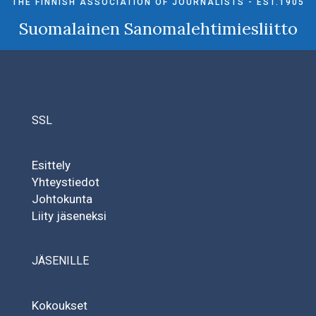
THE FINNISH ASSOCIATION OF JOURNALISTS - EST.1905
Suomalainen Sanomalehtimiesliitto
SSL
Esittely
Yhteystiedot
Johtokunta
Liity jäseneksi
JÄSENILLE
Kokoukset