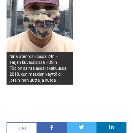
Nina Stenros Elossa 24h –
sarjan kuvauksissa HUSin
Töölön sairaalassa lokakuussa
2018, kun maskien käyttö oli
jotain ihan uutta ja outoa.
Jaa