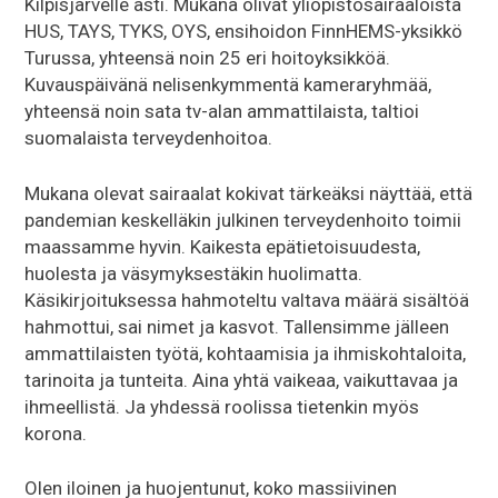
Kilpisjärvelle asti. Mukana olivat yliopistosairaaloista
HUS, TAYS, TYKS, OYS, ensihoidon FinnHEMS-yksikkö
Turussa, yhteensä noin 25 eri hoitoyksikköä.
Kuvauspäivänä nelisenkymmentä kameraryhmää,
yhteensä noin sata tv-alan ammattilaista, taltioi
suomalaista terveydenhoitoa.
Mukana olevat sairaalat kokivat tärkeäksi näyttää, että
pandemian keskelläkin julkinen terveydenhoito toimii
maassamme hyvin. Kaikesta epätietoisuudesta,
huolesta ja väsymyksestäkin huolimatta.
Käsikirjoituksessa hahmoteltu valtava määrä sisältöä
hahmottui, sai nimet ja kasvot. Tallensimme jälleen
ammattilaisten työtä, kohtaamisia ja ihmiskohtaloita,
tarinoita ja tunteita. Aina yhtä vaikeaa, vaikuttavaa ja
ihmeellistä. Ja yhdessä roolissa tietenkin myös
korona.
Olen iloinen ja huojentunut, koko massiivinen