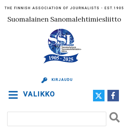
Skip
THE FINNISH ASSOCIATION OF JOURNALISTS - EST.1905
to
content
Suomalainen Sanomalehtimiesliitto
KIRJAUDU
VALIKKO