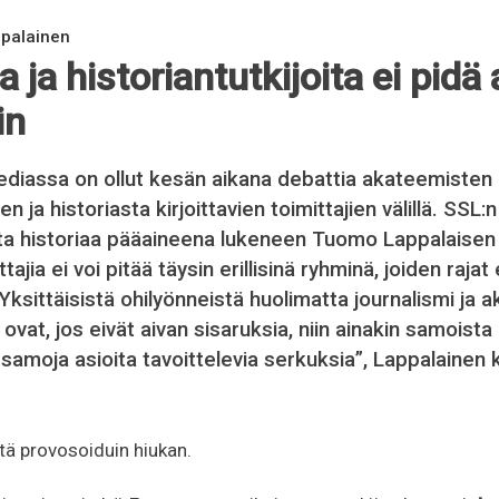
ppalainen
a ja historiantutkijoita ei pidä
in
ediassa on ollut kesän aikana debattia akateemisten
en ja historiasta kirjoittavien toimittajien välillä. SSL
ista historiaa pääaineena lukeneen Tuomo Lappalaisen
ittajia ei voi pitää täysin erillisinä ryhminä, joiden raja
”Yksittäisistä ohilyönneistä huolimatta journalismi ja
s ovat, jos eivät aivan sisaruksia, niin ainakin samoista
 samoja asioita tavoittelevia serkuksia”, Lappalainen k
tä provosoiduin hiukan.