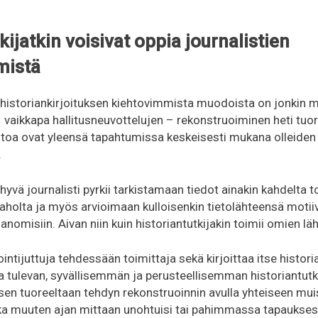
kijatkin voisivat oppia journalistien
mistä
n historiankirjoituksen kiehtovimmista muodoista on jonkin 
vaikkapa hallitusneuvottelujen – rekonstruoiminen heti tuore
istoa ovat yleensä tapahtumissa keskeisesti mukana olleiden
.
yvä journalisti pyrkii tarkistamaan tiedot ainakin kahdelta t
aholta ja myös arvioimaan kulloisenkin tietolähteensä motii
nomisiin. Aivan niin kuin historiantutkijakin toimii omien l
ointijuttuja tehdessään toimittaja sekä kirjoittaa itse histori
a tulevan, syvällisemmän ja perusteellisemman historiantut
isen tuoreeltaan tehdyn rekonstruoinnin avulla yhteiseen muis
joka muuten ajan mittaan unohtuisi tai pahimmassa tapaukses