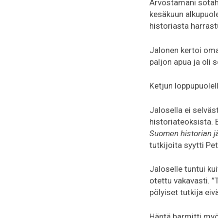
Arvostamani sotahi
kesäkuun alkupuole
historiasta harrast
Jalonen kertoi oma
paljon apua ja oli
Ketjun loppupuolell
Jalosella ei selväs
historiateoksista.
Suomen historian j
tutkijoita syytti P
Jaloselle tuntui ku
otettu vakavasti. ”
pölyiset tutkija eiv
Häntä harmitti myö