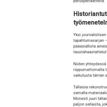
perusperiaatteita.
Historiantut
työmenetel
Yksi journalistise
tapahtumasarjan – 
pääasiallista aine
taustahaastattelut
Niiden yhteydessä h
riippumattomalta t
vaikutusta tämän sa
Tällaisia rekonstru
samalla materiaali
Monesti juuri tälla
paljon sellaista, 