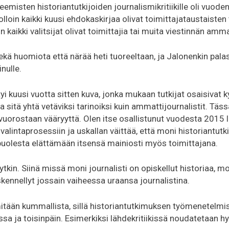
emisten historiantutkijoiden journalismikritiikille oli vuode
olloin kaikki kuusi ehdokaskirjaa olivat toimittajataustaisten
 kaikki valitsijat olivat toimittajia tai muita viestinnän ammat
kä huomiota että närää heti tuoreeltaan, ja Jalonenkin palas
nulle.
i kuusi vuotta sitten kuva, jonka mukaan tutkijat osaisivat ky
a sitä yhtä vetäviksi tarinoiksi kuin ammattijournalistit. Täs
 vuorostaan vääryyttä. Olen itse osallistunut vuodesta 2015 
valintaprosessiin ja uskallan väittää, että moni historiantutki
n puolesta elättämään itsensä mainiosti myös toimittajana.
tkin. Siinä missä moni journalisti on opiskellut historiaa, mo
kennellyt jossain vaiheessa uraansa journalistina.
itään kummallista, sillä historiantutkimuksen työmenetelmis
sa ja toisinpäin. Esimerkiksi lähdekritiikissä noudatetaan h