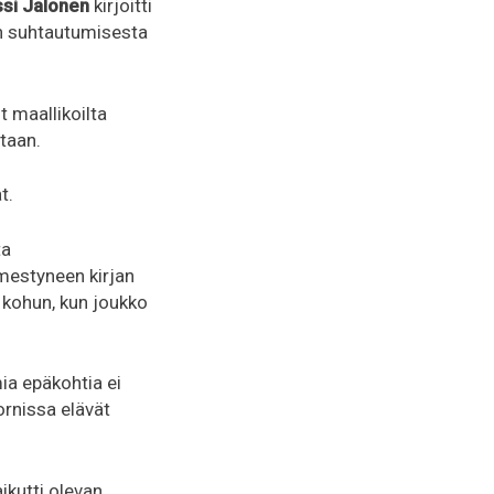
si Jalonen
kirjoitti
en suhtautumisesta
 maallikoilta
taan.
t.
ta
mestyneen kirjan
 kohun, kun joukko
ia epäkohtia ei
ornissa elävät
ikutti olevan