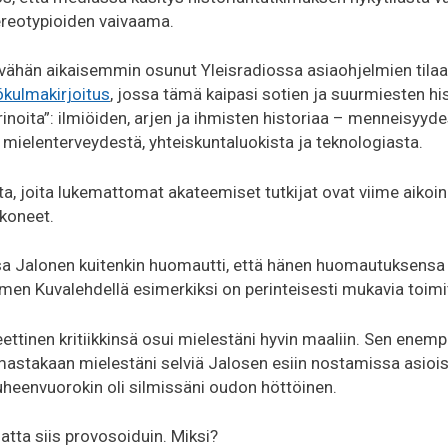
tereotypioiden vaivaama.
i vähän aikaisemmin osunut Yleisradiossa asiaohjelmien tila
kulmakirjoitus
, jossa tämä kaipasi sotien ja suurmiesten his
inoita”: ilmiöiden, arjen ja ihmisten historiaa – menneisyyde
, mielenterveydestä, yhteiskuntaluokista ja teknologiasta.
heita, joita lukemattomat akateemiset tutkijat ovat viime aikoi
koneet.
sa Jalonen kuitenkin huomautti, että hänen huomautuksensa
en Kuvalehdellä esimerkiksi on perinteisesti mukavia toimit
ttinen kritiikkinsä osui mielestäni hyvin maaliin. Sen enem
mastakaan mielestäni selviä Jalosen esiin nostamissa asioi
uheenvuorokin oli silmissäni oudon höttöinen.
atta siis provosoiduin. Miksi?