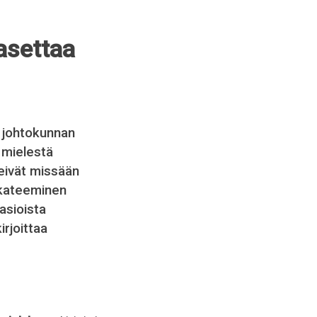
 asettaa
:n johtokunnan
 mielestä
t eivät missään
 akateeminen
 asioista
irjoittaa