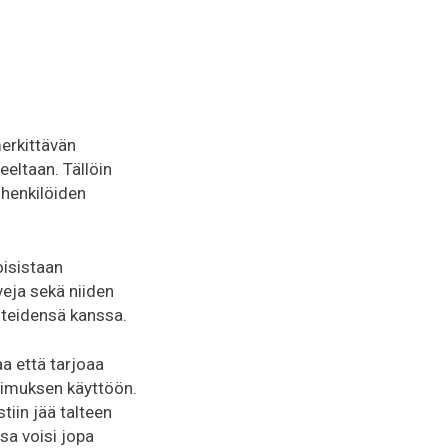
merkittävän
eltaan. Tällöin
 henkilöiden
oisistaan
veja sekä niiden
ähteidensä kanssa.
aa että tarjoaa
kimuksen käyttöön.
tiin jää talteen
sa voisi jopa