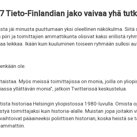
 Tieto-Finlandian jako vaivaa yhä tutk
sta jäi minusta puuttumaan yksi oleellinen näkökulma. Siitä 
piiri ja toimittajien ammattikunta olisivat kaksi erillistä ryh
aa leikkaa. Ikään kuin kuuluminen toiseen ryhmään sulkisi a
tenkään ole.
taistaa. Myös meissä toimittajissa on monia, joilla on yliopi
siassa yllättävän monia”, jatkoin Twitterissä keskustelua.
ittista historiaa Helsingin yliopistossa 1980-luvulla. Omista 
styä toimittajaksi kuin historia-alalle. Muistan jopa joitakin 
 vaihtoivat pääaineeksi poliittisen historian, koska heistä se t
 ammattiin.