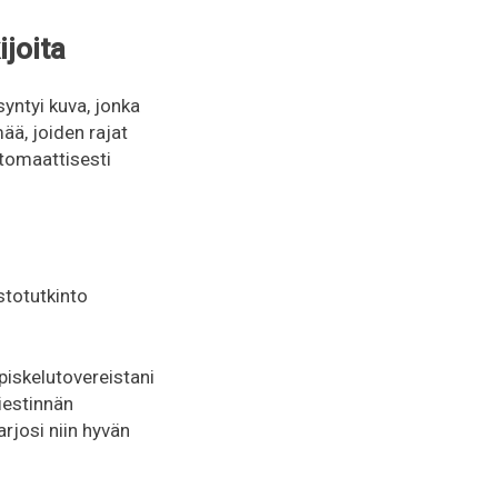
ijoita
syntyi kuva, jonka
mää, joiden rajat
utomaattisesti
stotutkinto
opiskelutovereistani
viestinnän
arjosi niin hyvän