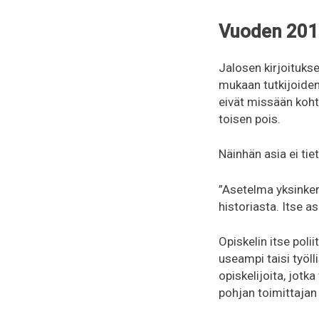
Vuoden 2017
Jalosen kirjoitukse
mukaan tutkijoiden 
eivät missään koht
toisen pois.
Näinhän asia ei tie
”Asetelma yksinker
historiasta. Itse a
Opiskelin itse poli
useampi taisi työlli
opiskelijoita, jotka
pohjan toimittajan