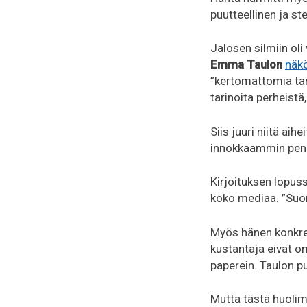
puutteellinen ja s
Jalosen silmiin ol
Emma Taulon
näkö
”kertomattomia tar
tarinoita perheistä
Siis juuri niitä ai
innokkaammin pen
Kirjoituksen lopus
koko mediaa. ”Suom
Myös hänen konkree
kustantaja eivät o
paperein. Taulon p
Mutta tästä huolim