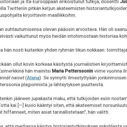
storiaan ja Itä-Eurooppaan erikoistunut tutkija, dosentti
Jus
lla Twitteriin pitkän ketjun akateemisten historiantutkijoid
uspohjalta kirjoittaviin maallikkoihin.
n suhtautumisensa olevan pääosin arvostava. Hän oli saanut
 selvästi vaikuttunut myös heidän intohimostaan historiaa koh
a hän nosti kuitenkin yhden ryhmän tikun nokkaan: toimittaja
tikään ollut kovin korkeaa käsitystä journalistien kirjoittamis
 Esimerkkinä hän mainitsi
Maria Petterssonin
viime vuonna il
ännät naiset
(
Atena
). Se synnytti ilmestyttyään jonkinmoisen
etterssonia plagionnista ja lähteytyksen puutteista.
itenkin jääneen jupakasta maku, että tutkijoiden esiin nostam
Totta kai [—] kuvio kääntyi siten, että akateemiset norsunluut
ät hiffanneet, miten asiat tarinallistetaan”, hän valitti.
s, että mediassa käsitys historiantutkimuksen nykytilasta va