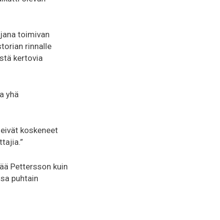
ajana toimivan
torian rinnalle
stä kertovia
na yhä
 eivät koskeneet
tajia.”
pää Pettersson kuin
ssa puhtain