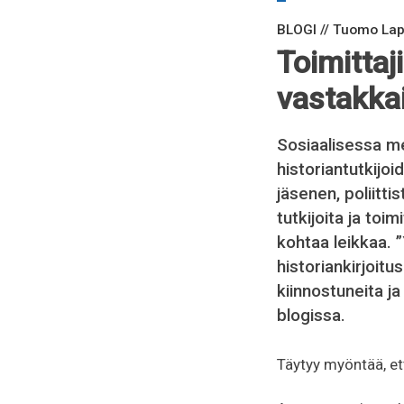
BLOGI // Tuomo La
Toimittaji
vastakka
Sosiaalisessa m
historiantutkijoid
jäsenen, poliitt
tutkijoita ja toim
kohtaa leikkaa. 
historiankirjoitu
kiinnostuneita ja
blogissa.
Täytyy myöntää, et