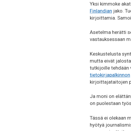
Yksi kimmoke akate
Finlandian
jako. Tu
kirjoittamia. Samoin
Asetelma herätti se
vastauksessaan mi
Keskustelusta synty
mutta eivät jalosta
tutkijoille tehdään
tietokirjapalkinnon
kirjoittajataitoje
Ja moni on elättäny
on puolestaan työs
Tässä ei olekaan m
hyötyä journalismis