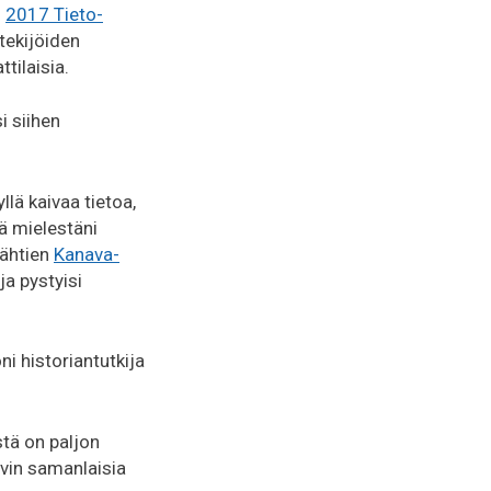
n
2017 Tieto-
 tekijöiden
tilaisia.
i siihen
llä kaivaa tietoa,
sä mielestäni
lähtien
Kanava-
ja pystyisi
ni historiantutkija
tä on paljon
yvin samanlaisia