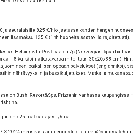
elsinki-Vantaan kentälle.
0€ ja seuralaisille 825 €/hlö jaetussa kahden hengen huonee
en lisämaksu 125 € (1hh huoneita saatavilla rajoitetusti).
tilennot Helsingistä-Pristinaan m/p (Norwegian, lipun hintaa
araa + 8 kg käsimatkatavaraa mitoiltaan 30x20x38 cm). Hinta
kajuomineen, paikallisen oppaan palvelukset (englanniksi), s
uihin nähtävyyksiin ja bussikuljetukset. Matkalla mukana s
ssa on Bushi Resort&Spa, Prizrenin vanhassa kaupungissa H
rishtina.
hjana on 25 matkustajan ryhmä.
7.3.2024 mennessä sihteeripostiin: sihteeri@sanomalehtimie