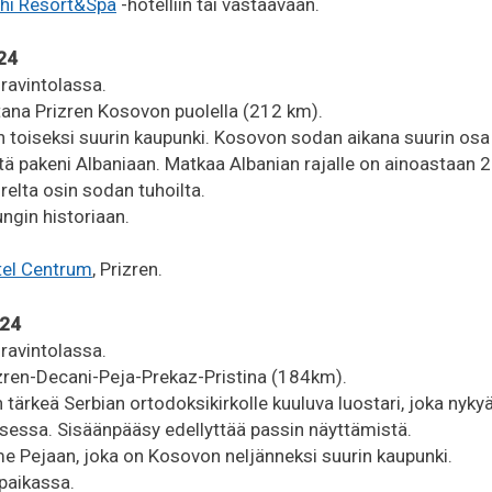
hi Resort&Spa
-hotelliin tai vastaavaan.
24
 ravintolassa.
ana Prizren Kosovon puolella (212 km).
 toiseksi suurin kaupunki. Kosovon sodan aikana suurin os
tä pakeni Albaniaan. Matkaa Albanian rajalle on ainoastaan 
relta osin sodan tuhoilta.
gin historiaan.
tel Centrum
, Prizren.
024
 ravintolassa.
rizren-Decani-Peja-Prekaz-Pristina (184km).
n tärkeä Serbian ortodoksikirkolle kuuluva luostari, joka nyk
sessa. Sisäänpääsy edellyttää passin näyttämistä.
 Pejaan, joka on Kosovon neljänneksi suurin kaupunki.
paikassa.