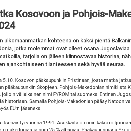
ka Kosovoon ja Pohjois-Mak
2024
yn ulkomaanmatkan kohteena on kaksi pientä Balkanin
onia, jotka molemmat ovat olleet osana Jugoslaviaa.
koilla, tarjolla on jälleen kiinnostavaa historiaa, näh
en ajankohtaiseen tilanteeseen sekä hyvää seuraa.
5.10. Kosovon pääkaupunkiin Pristinaan, josta matka jatku
n pääkaupunkiin Skopjeen. Pohjois-Makedonian nimikiista K
, jolloin väliaikainen nimi FYROM tai suomeksi Entinen Jugosl
ä historiaan. Samalla Pohjois-Makedonian pääsy Natoon var
yös EU:n jäseneksi.
itsenäistyi vuonna 1991. Asukkaita on noin kaksi miljoonaa,
än makedoniaa ja noin 25 % albaniaa. Pääkaupungissa Skopj