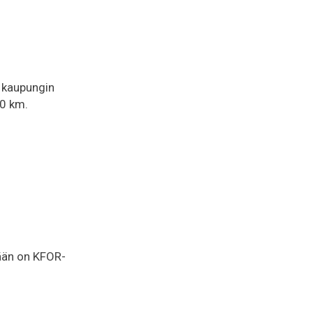
a kaupungin
20 km.
yään on KFOR-