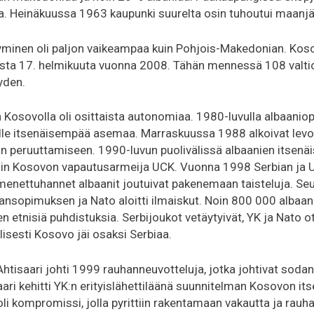
. Heinäkuussa 1963 kaupunki suurelta osin tuhoutui maanjä
minen oli paljon vaikeampaa kuin Pohjois-Makedonian. Kosov
asta 17. helmikuuta vuonna 2008. Tähän mennessä 108 valti
yden.
Kosovolla oli osittaista autonomiaa. 1980-luvulla albaaniopi
le itsenäisempää asemaa. Marraskuussa 1988 alkoivat levo
n peruuttamiseen. 1990-luvun puolivälissä albaanien itsenä
iin Kosovon vapautusarmeija UCK. Vuonna 1998 Serbian ja 
mmenettuhannet albaanit joutuivat pakenemaan taisteluja. S
hansopimuksen ja Nato aloitti ilmaiskut. Noin 800 000 albaani
 etnisiä puhdistuksia. Serbijoukot vetäytyivät, YK ja Nato o
lisesti Kosovo jäi osaksi Serbiaa.
 Ahtisaari johti 1999 rauhanneuvotteluja, jotka johtivat soda
i kehitti YK:n erityislähettiläänä suunnitelman Kosovon it
li kompromissi, jolla pyrittiin rakentamaan vakautta ja rauha