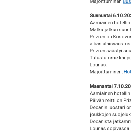
Majoittuminen
Bus
Sunnuntai 6.10.20
Aamiainen hotellin
Matka jatkuu suunt
Prizren on Kosovon
albanialaisväestös
Prizren säästyi suu
Tutustumme kaupun
Lounas.
Majoittuminen,
Ho
Maanantai 7.10.2
Aamiainen hotellin
Päivän reitti on P
Decanin luostari o
joukkojen suojeluk
Decanista jatkamme
Lounas sopivassa 