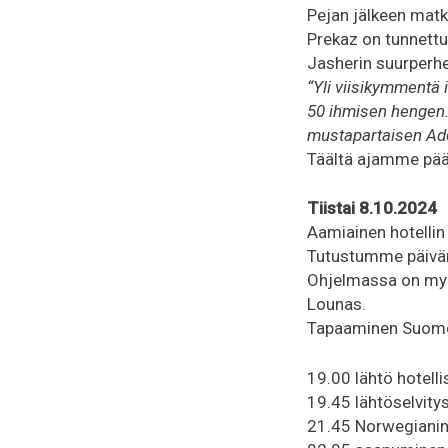
Pejan jälkeen matk
Prekaz on tunnettu
Jasherin suurperh
“Yli viisikymmentä 
50 ihmisen hengen. 
mustapartaisen Ade
Täältä ajamme pää
Tiistai 8.10.2024
Aamiainen hotellin
Tutustumme päivän 
Ohjelmassa on myös
Lounas.
Tapaaminen Suomen 
19.00 lähtö hotelli
19.45 lähtöselvitys
21.45 Norwegianin 