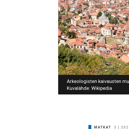
Arkeologisten kaivausten muka
Kuvalähde: Wikipedia
MATKAT
3 | 20