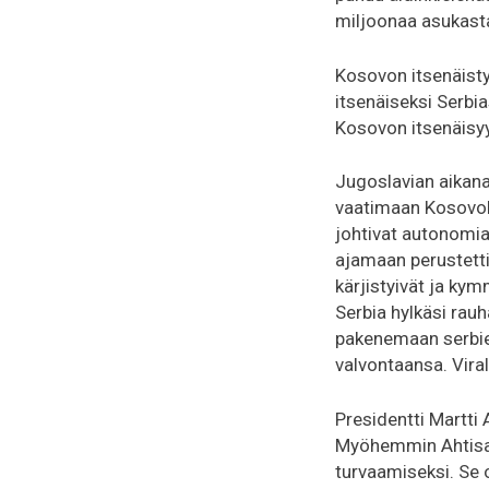
miljoonaa asukasta
Kosovon itsenäisty
itsenäiseksi Serbi
Kosovon itsenäisy
Jugoslavian aikana 
vaatimaan Kosovol
johtivat autonomia
ajamaan perustett
kärjistyivät ja ky
Serbia hylkäsi rau
pakenemaan serbien
valvontaansa. Viral
Presidentti Martti
Myöhemmin Ahtisaar
turvaamiseksi. Se o