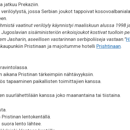
a jatkuu Prekaziin.
 verilöylystä, jossa Serbian joukot tappoivat kosovoalbania
een.
ihmistä vaatinut verilöyly käynnistyi maaliskuun alussa 1998 ja
Jugoslavian sisäministeriön erikoisjoukot kostivat tuolloin p
m Jasharin, aseellisen vastarinnan serbipoliiseja vastaan.”
H
kaupunkiin Pristinaan ja majoitumme hotelli
Prishtinaan
.
 ravintolassa.
aikana Pristinan tärkeimpiin nähtävyyksiin.
 tapaaminen paikallisten toimittajien kanssa.
suurlähettilään kanssa joko maanantaina tai tiistaina.
sta.
 Pristinan lentokentällä.
suora lento lähtee.