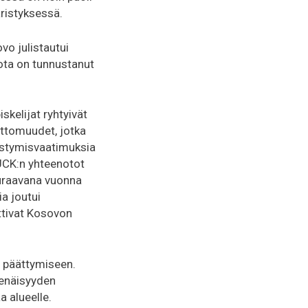
ristyksessä.
o julistautui
ota on tunnustanut
skelijat ryhtyivät
ttomuudet, jotka
istymisvaatimuksia
UCK:n yhteenotot
euraavana vuonna
a joutui
ttivat Kosovon
n päättymiseen.
senäisyyden
a alueelle.