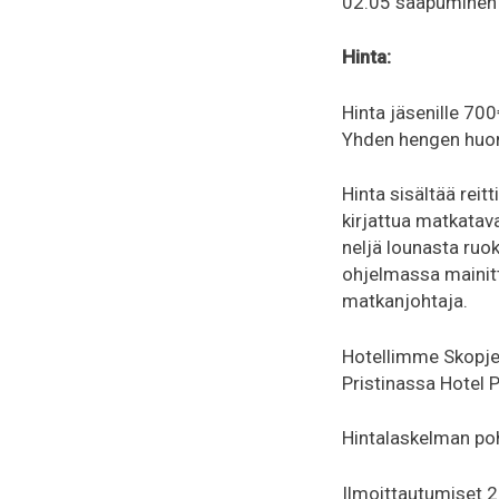
02.05 saapuminen H
Hinta:
Hinta jäsenille 70
Yhden hengen huone
Hinta sisältää reit
kirjattua matkatav
neljä lounasta ruo
ohjelmassa mainitt
matkanjohtaja.
Hotellimme Skopje
Pristinassa Hotel P
Hintalaskelman po
Ilmoittautumiset 2