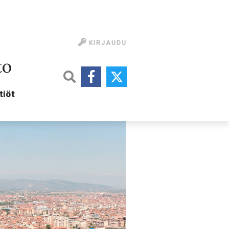
KIRJAUDU
to
tiöt