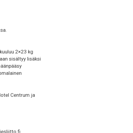
ssa.
n kuuluu 2×23 kg
an sisältyy lisäksi
isäänpääsy
uomalainen
otel Centrum ja
sliitto.fi