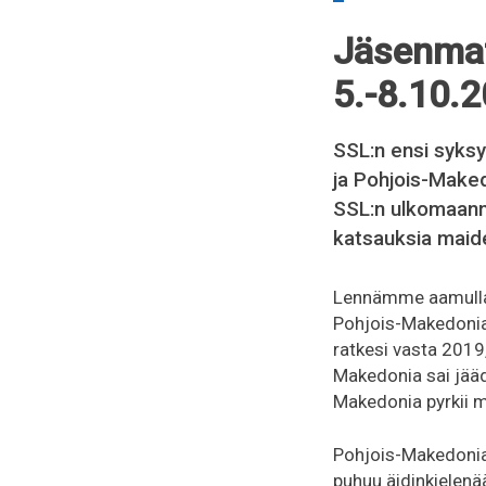
Jäsenmat
5.-8.10.
SSL:n ensi syks
ja Pohjois-Maked
SSL:n ulkomaanmat
katsauksia maid
Lennämme aamulla 
Pohjois-Makedonia
ratkesi vasta 2019
Makedonia sai jääd
Makedonia pyrkii m
Pohjois-Makedonia 
puhuu äidinkielenä