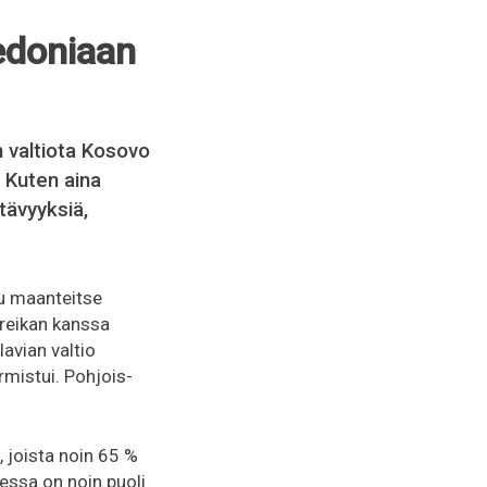
edoniaan
 valtiota Kosovo
 Kuten aina
tävyyksiä,
u maanteitse
reikan kanssa
avian valtio
mistui. Pohjois-
 joista noin 65 %
essa on noin puoli