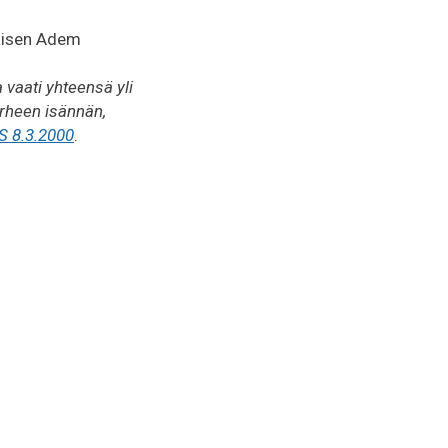
laisen Adem
 vaati yhteensä yli
erheen isännän,
S 8.3.2000
.