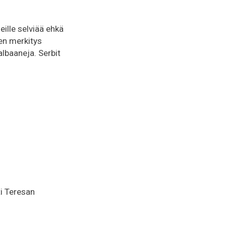
ille selviää ehkä
en merkitys
lbaaneja. Serbit
i Teresan