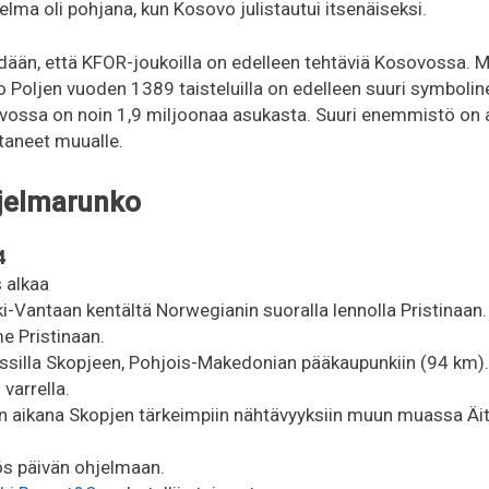
lma oli pohjana, kun Kosovo julistautui itsenäiseksi.
ään, että KFOR-joukoilla on edelleen tehtäviä Kosovossa. Me
Poljen vuoden 1389 taisteluilla on edelleen suuri symbolin
sovossa on noin 1,9 miljoonaa asukasta. Suuri enemmistö on a
taneet muualle.
hjelmarunko
4
s alkaa
i-Vantaan kentältä Norwegianin suoralla lennolla Pristinaan.
 Pristinaan.
ssilla Skopjeen, Pohjois-Makedonian pääkaupunkiin (94 km).
varrella.
 aikana Skopjen tärkeimpiin nähtävyyksiin muun muassa Äit
s päivän ohjelmaan.