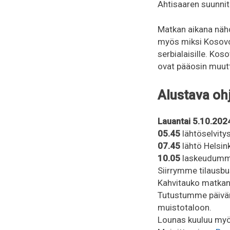
Ahtisaaren suunnite
Matkan aikana nähd
myös miksi Kosovo 
serbialaisille. Ko
ovat pääosin muut
Alustava o
Lauantai 5.10.202
05.45
lähtöselvity
07.45
lähtö Helsink
10.05
laskeudumme
Siirrymme tilausbu
Kahvitauko matkan 
Tutustumme päivän
muistotaloon.
Lounas kuuluu myö