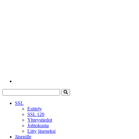
SSL
Esittely
SSL 120
Yhteystiedot
Johtokunta
Liity jäseneksi
Jäsenille