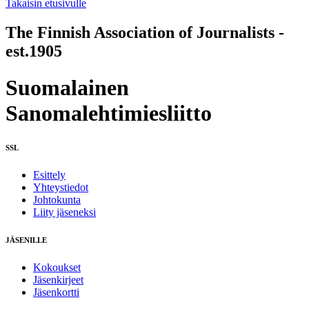
Takaisin etusivulle
The Finnish Association of Journalists -
est.1905
Suomalainen
Sanomalehtimiesliitto
SSL
Esittely
Yhteystiedot
Johtokunta
Liity jäseneksi
JÄSENILLE
Kokoukset
Jäsenkirjeet
Jäsenkortti