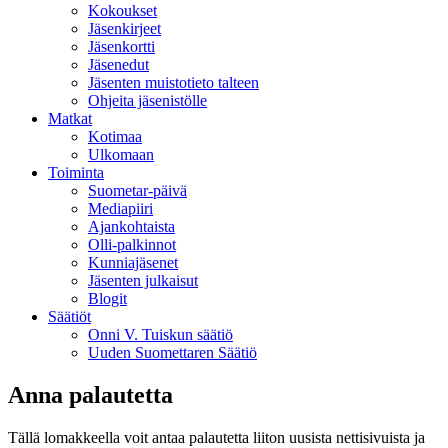
Kokoukset
Jäsenkirjeet
Jäsenkortti
Jäsenedut
Jäsenten muistotieto talteen
Ohjeita jäsenistölle
Matkat
Kotimaa
Ulkomaan
Toiminta
Suometar-päivä
Mediapiiri
Ajankohtaista
Olli-palkinnot
Kunniajäsenet
Jäsenten julkaisut
Blogit
Säätiöt
Onni V. Tuiskun säätiö
Uuden Suomettaren Säätiö
Anna palautetta
Tällä lomakkeella voit antaa palautetta liiton uusista nettisivuista ja