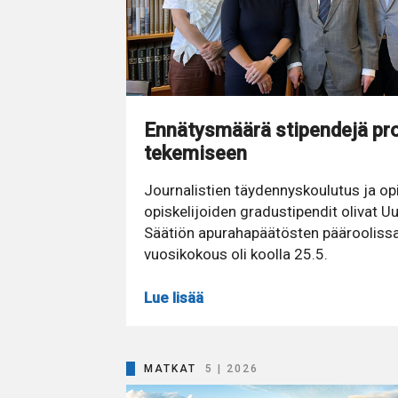
Ennätysmäärä stipendejä pro
tekemiseen
Journalistien täydennyskoulutus ja o
opiskelijoiden gradustipendit olivat 
Säätiön apurahapäätösten pääroolissa.
vuosikokous oli koolla 25.5.
Lue lisää
MATKAT
5 | 2026