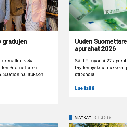
 gradujen
Uuden Suomettare
apurahat 2026
pintomatkat sekä
Säätiö myönsi 22 apurah
Uuden Suomettaren
täydennyskoulutukseen j
 Säätiön hallituksen
stipendiä.
Lue lisää
MATKAT
5 | 2026