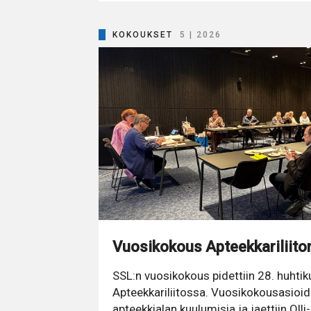
KOKOUKSET
5 | 2026
Vuosikokous Apteekkariliit
SSL:n vuosikokous pidettiin 28. huht
Apteekkariliitossa. Vuosikokousasioide
apteekkialan kuulumisia ja jaettiin Olli-