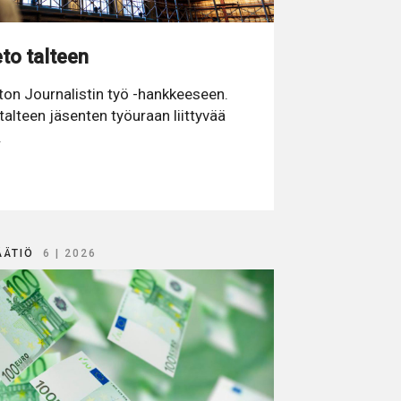
to talteen
ton Journalistin työ -hankkeeseen.
talteen jäsenten työuraan liittyvää
.
ÄÄTIÖ
6 | 2026