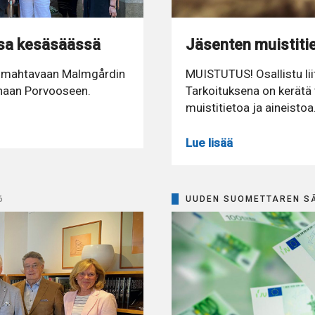
ssa kesäsäässä
Jäsenten muistitie
sa mahtavaan Malmgårdin
MUISTUTUS! Osallistu lii
nhaan Porvooseen.
Tarkoituksena on kerätä 
muistitietoa ja aineistoa
Lue lisää
6
UUDEN SUOMETTAREN S