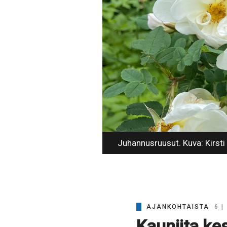
Juhannusruusut. Kuva: Kirsti
AJANKOHTAISTA
6 |
Kauniita ke