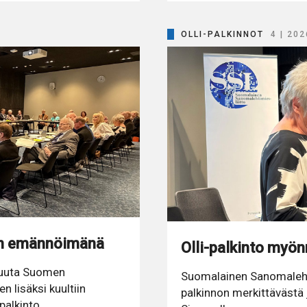
OLLI-PALKINNOT
4 | 202
on emännöimänä
Olli-palkinto myön
ikuuta Suomen
Suomalainen Sanomalehti
n lisäksi kuultiin
palkinnon merkittävästä 
palkinto.