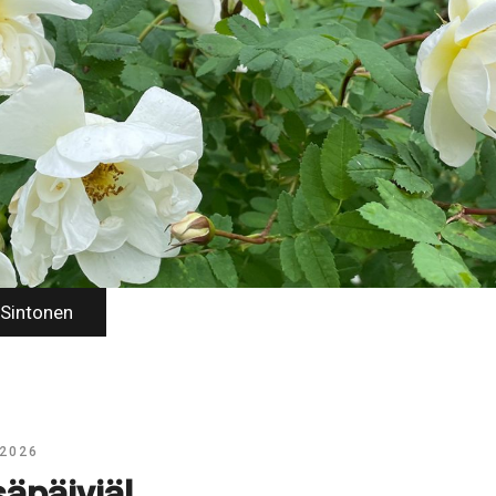
 Sintonen
 2026
säpäiviä!