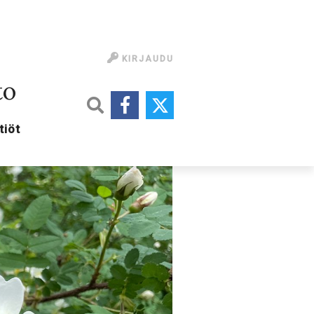
KIRJAUDU
to
tiöt