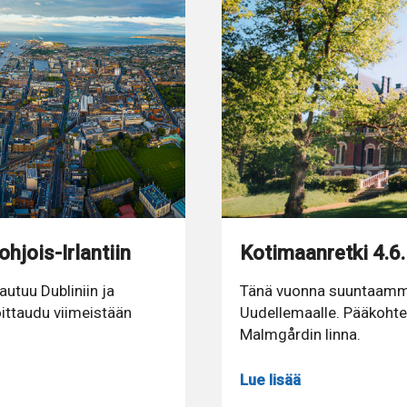
hjois-Irlantiin
Kotimaanretki 4.6.
utuu Dubliniin ja
Tänä vuonna suuntaamme 
oittaudu viimeistään
Uudellemaalle. Pääkohtee
Malmgårdin linna.
Lue lisää