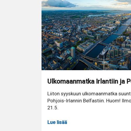
Ulkomaanmatka Irlantiin ja Po
Liiton syyskuun ulkomaanmatka suunta
Pohjois-Irlannin Belfastiin. Huom! Ilm
21.5.
Lue lisää