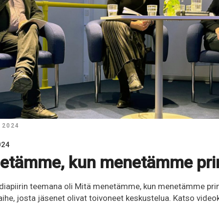
| 2024
024
etämme, kun menetämme prin
diapiirin teemana oli Mitä menetämme, kun menetämme print
aihe, josta jäsenet olivat toivoneet keskustelua. Katso video