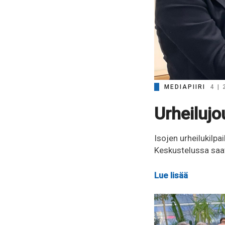
MEDIAPIIRI
4 |
Urheilujo
Isojen urheilukilpa
Keskustelussa saati
Lue lisää