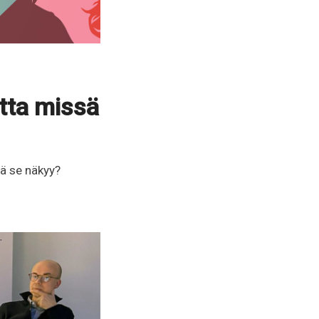
tta missä
ä se näkyy?