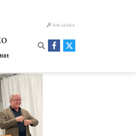
KIRJAUDU
to
tiöt