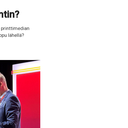
tin?
n printtimedian
ppu lähellä?