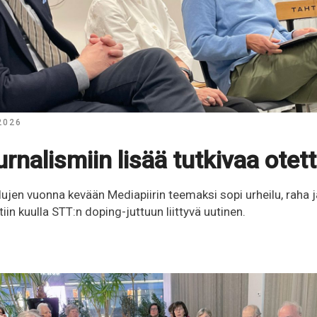
 2026
urnalismiin lisää tutkivaa otet
ilujen vuonna kevään Mediapiirin teemaksi sopi urheilu, raha ja
in kuulla STT:n doping-juttuun liittyvä uutinen.