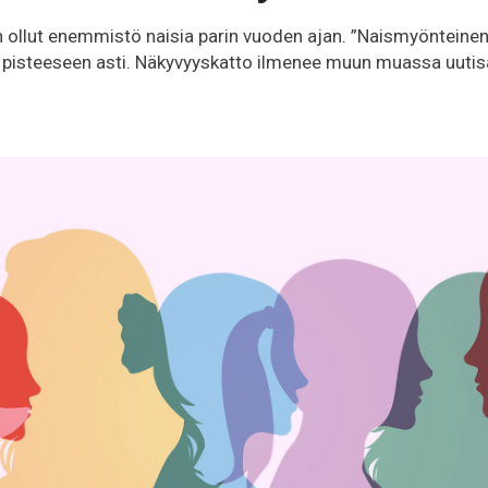
n ollut enemmistö naisia parin vuoden ajan. ”Naismyönteinen”
n pisteeseen asti. Näkyvyyskatto ilmenee muun muassa uutis