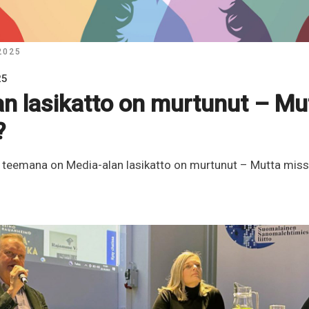
 2025
25
an lasikatto on murtunut – Mu
?
n teemana on Media-alan lasikatto on murtunut – Mutta miss