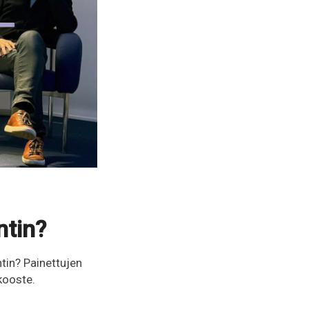
tin?
in? Painettujen
kooste.