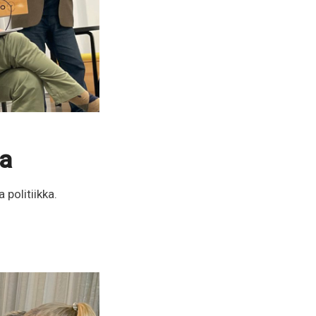
ta
 politiikka.