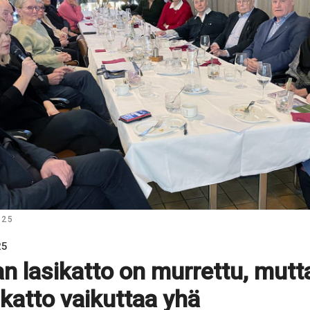
025
25
n lasikatto on murrettu, mutt
katto vaikuttaa yhä