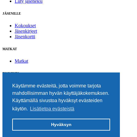
Liity jäseneksi
JÄSENILLE
Kokoukset
Jäsenkirjeet
Jäsenkortti
MATKAT
Matkat
TOIMINTA
Suometar-päivä
Käytämme evästeitä, jotta voimme tarjota
Mediapiiri
mahdollisimman hyvän käyttäjäkokemuksen.
Ajankohtaista
Käyttämällä sivustoa hyväksyt evästeiden
Olli-palkinnot
Jäsenten julkaisut
käytön.
Lisätietoa evästeistä
SÄÄTIÖT
Hyväksyn
Tuisku-säätiö