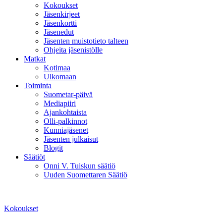
Kokoukset
Jäsenkirjeet
Jäsenkortti
Jäsenedut
Jäsenten muistotieto talteen
Ohjeita jäsenistölle
Matkat
Kotimaa
Ulkomaan
Toiminta
Suometar-päivä
Mediapiiri
Ajankohtaista
Olli-palkinnot
Kunniajäsenet
Jäsenten julkaisut
Blogit
Säätiöt
Onni V. Tuiskun säätiö
Uuden Suomettaren Säätiö
Kokoukset