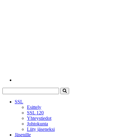
SSL
Esittely
SSL 120
Yhteystiedot
Johtokunta
Liity jäseneksi
Jäsenille