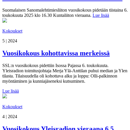
Suomalaisen Sanomalehtimiesliiton vuosikokous pidetään tiistaina 6.
toukokuuta 2025 klo 16.30 Kuntaliiton vieraana.
Lue lisää
Kokoukset
5 | 2024
Vuosikokous kohottavissa merkeissä
SSL:n vuosikokous pidettiin Isossa Pajassa 6. toukokuuta.
Yleisradion toimitusjohtaja Merja Ylä-Anttilan puhui median ja Ylen
tilasta. Tilaisuudella oli kohottava alku ja loppu: Olli-palkinnon
myöntäminen ja kunniajäseneksi kutsuminen.
Lue lisää
Kokoukset
4 | 2024
Vuosikokous Yleisradion vieraana 6.5.