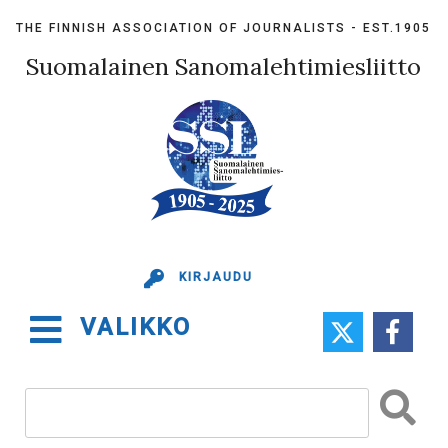
Skip
THE FINNISH ASSOCIATION OF JOURNALISTS - EST.1905
to
content
Suomalainen Sanomalehtimiesliitto
KIRJAUDU
VALIKKO