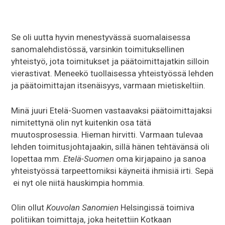
Se oli uutta hyvin menestyvässä suomalaisessa
sanomalehdistössä, varsinkin toimituksellinen
yhteistyö, jota toimitukset ja päätoimittajatkin silloin
vierastivat. Meneekö tuollaisessa yhteistyössä lehden
ja päätoimittajan itsenäisyys, varmaan mietiskeltiin.
Minä juuri Etelä-Suomen vastaavaksi päätoimittajaksi
nimitettynä olin nyt kuitenkin osa tätä
muutosprosessia. Hieman hirvitti. Varmaan tulevaa
lehden toimitusjohtajaakin, sillä hänen tehtävänsä oli
lopettaa mm.
Etelä-Suomen
oma kirjapaino ja sanoa
yhteistyössä tarpeettomiksi käyneitä ihmisiä irti. Sepä
ei nyt ole niitä hauskimpia hommia.
Olin ollut
Kouvolan Sanomien
Helsingissä toimiva
politiikan toimittaja, joka heitettiin Kotkaan