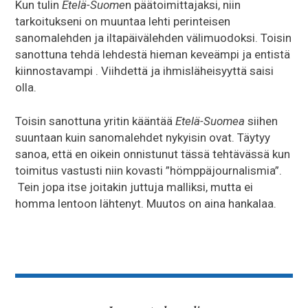
Kun tulin
Etelä-Suome
n päätoimittajaksi, niin
tarkoitukseni on muuntaa lehti perinteisen
sanomalehden ja iltapäivälehden välimuodoksi. Toisin
sanottuna tehdä lehdestä hieman keveämpi ja entistä
kiinnostavampi . Viihdettä ja ihmisläheisyyttä saisi
olla.
Toisin sanottuna yritin kääntää
Etelä-Suomea
siihen
suuntaan kuin sanomalehdet nykyisin ovat. Täytyy
sanoa, että en oikein onnistunut tässä tehtävässä kun
toimitus vastusti niin kovasti ”hömppäjournalismia”.
Tein jopa itse joitakin juttuja malliksi, mutta ei
homma lentoon lähtenyt. Muutos on aina hankalaa.