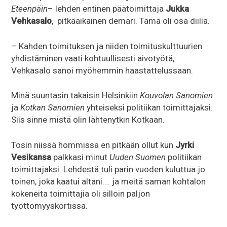
Eteenpäin
– lehden entinen päätoimittaja
Jukka
Vehkasalo
, pitkäaikainen demari. Tämä oli osa diiliä.
– Kahden toimituksen ja niiden toimituskulttuurien
yhdistäminen vaati kohtuullisesti aivotyötä,
Vehkasalo sanoi myöhemmin haastattelussaan.
Minä suuntasin takaisin Helsinkiin
Kouvolan Sanomien
ja
Kotkan Sanomien
yhteiseksi politiikan toimittajaksi.
Siis sinne mistä olin lähtenytkin Kotkaan.
Tosin niissä hommissa en pitkään ollut kun
Jyrki
Vesikansa
palkkasi minut
Uuden Suomen
politiikan
toimittajaksi. Lehdestä tuli parin vuoden kuluttua jo
toinen, joka kaatui altani…. ja meitä saman kohtalon
kokeneita toimittajia oli silloin paljon
työttömyyskortissa.