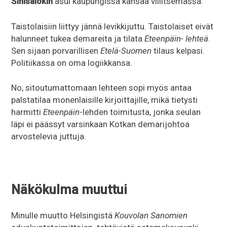
Sinisalokin
asui kaupungissa kansaa villitsemässä.
Taistolaisiin liittyy jännä levikkijuttu. Taistolaiset eivät
halunneet tukea demareita ja tilata
Eteenpäin- lehteä
.
Sen sijaan porvarillisen
Etelä-Suomen
tilaus kelpasi.
Politiikassa on oma logiikkansa.
No, sitoutumattomaan lehteen sopi myös antaa
palstatilaa monenlaisille kirjoittajille, mikä tietysti
harmitti
Eteenpäin
-lehden toimitusta, jonka seulan
läpi ei päässyt varsinkaan Kotkan demarijohtoa
arvostelevia juttuja.
Näkökulma muuttui
Minulle muutto Helsingistä
Kouvolan Sanomien