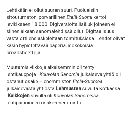
Lehtikään ei ollut suuren suuri. Puolueisiin
sitoutumaton, porvarillinen
Etelä-Suomi
kertoi
levikikseen 18.000. Digiversioita lisälukijoineen ei
siihen aikaan sanomalehdissä ollut. Digitaalisuus
vasta otti ensiaskeleitaan toimituksissa. Lehdet olivat
käsin hypisteltävää paperia, isokokoisia
broadsheettejä.
Muutamia viikkoja aikaisemmin oli tehty
lehtikauppoja.
Kouvolan Sanomia
julkaiseva yhtiö oli
ostanut osake – enemmistön
Etelä-Suomea
julkaisevasta yhtiöstä
Lehmusten
suvulta Kotkassa.
Kaikkojen
suvulla oli
Kouvolan Sanomissa
lehtipainoineen osake-enemmistö.