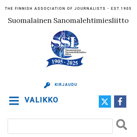
Skip
THE FINNISH ASSOCIATION OF JOURNALISTS - EST.1905
to
content
Suomalainen Sanomalehtimiesliitto
KIRJAUDU
VALIKKO