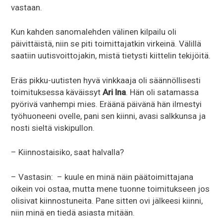
vastaan.
Kun kahden sanomalehden välinen kilpailu oli
päivittäistä, niin se piti toimittajatkin virkeinä. Välillä
saatiin uutisvoittojakin, mistä tietysti kiittelin tekijöitä.
Eräs pikku-uutisten hyvä vinkkaaja oli säännöllisesti
toimituksessa käväissyt
Ari Ina
. Hän oli satamassa
pyörivä vanhempi mies. Eräänä päivänä hän ilmestyi
työhuoneeni ovelle, pani sen kiinni, avasi salkkunsa ja
nosti sieltä viskipullon.
– Kiinnostaisiko, saat halvalla?
– Vastasin: – kuule en minä näin päätoimittajana
oikein voi ostaa, mutta mene tuonne toimitukseen jos
olisivat kiinnostuneita. Pane sitten ovi jälkeesi kiinni,
niin minä en tiedä asiasta mitään.