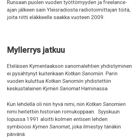
Runsaan puolen vuoden työttömyyden ja freelance-
ajan jälkeen sain Yleisradiosta radiotoimittajan töitä,
joita riitti eläkkeelle saakka vuoteen 2009.
Myllerrys jatkuu
Eteläisen Kymenlaakson sanomalehtien yhdistyminen
ei pysähtynyt kuitenkaan
Kotkan Sanomiin
. Parin
vuoden kuluttua
Kotkan Sanomiin
yhdistettiin
keskustalainen
Kymen Sanomat
Haminassa.
Kun lehdellä oli niin hyvä nimi, niin
Kotkan Sanomien
nimi heitettiin historian romukoppaan. Syyskuun
lopussa 1991 aloitti kolmen entisen lehden
symbioosi
Kymen Sanomat
, joka ilmestyy tänäkin
päivänä.