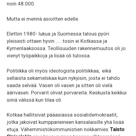
noin 48.000.
Mutta ei mennä asioitten edelle.
Elettiin 1980- lukua ja Suomessa talous pyöri
yleisesti ottaen hyvin ….. tosin ei Kotkassa ja
Kymenlaaksossa. Teollisuuden rakennemuutos oli jo
vienyt työpaikkoja ja lisää oli tulossa.
Politiikka oli myös ideologista politiikkaa, eikä
sellaista sekamelskaa kuin nykyisin, josta ei tahdo
saada selvää. Vasen oli vasen ja sitten oli vielä
äärivasen. Porvarit olivat porvareita. Keskusta keikkui
siinä välissä kun tilaa oli.
Kotkaa hallitsivat pääasiassa sosialidemokraatit,
jotka jakoivat kumppaneineen kansalaisille yhä lisää
etuja. Vähemmistökommunistien nokkamies
Taisto