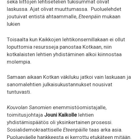
sekä liittojen lehtisetelien tukisummat olivat
laskussa. Ajat olivat muuttumassa. Puoluelehdet
joutuivat entistä ahtaammalle,
Eteenpäin
mukaan
lukien
Toisaalta kun Kaikkojen lehtikonsernillakaan ei ollut
loputtomia resursseja panostaa Kotkaan, niin
kotkalaisten lehtien yhdistäminen alkoi kiinnostaa
molempia.
Samaan aikaan Kotkan väkiluku jatkoi vain laskuaan ja
sanomalehtien julkaisukustannukset nousivat
tuntuvasti.
Kouvolan Sanomien
enemmistöomistajalle,
toimitusjohtaja
Jouni Kaikolle
lehtien
yhdistämispäätös oli yksinkertainen prosessi.
Sosialidemokraattiselle
Eteenpäille
taas arka asia.
Puolueväelle hankkeesta ei kerrottu etukäteen mitään.