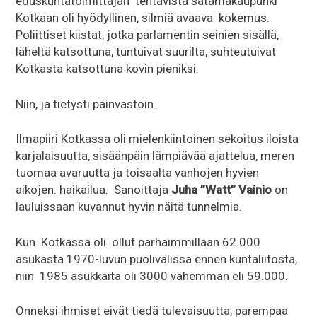
eduskuntatoimittajan tehtävistä satamakaupunki
Kotkaan oli hyödyllinen, silmiä avaava kokemus.
Poliittiset kiistat, jotka parlamentin seinien sisällä,
läheltä katsottuna, tuntuivat suurilta, suhteutuivat
Kotkasta katsottuna kovin pieniksi.
Niin, ja tietysti päinvastoin.
Ilmapiiri Kotkassa oli mielenkiintoinen sekoitus iloista
karjalaisuutta, sisäänpäin lämpiävää ajattelua, meren
tuomaa avaruutta ja toisaalta vanhojen hyvien
aikojen. haikailua. Sanoittaja
Juha ”Watt” Vainio
on
lauluissaan kuvannut hyvin näitä tunnelmia.
Kun Kotkassa oli ollut parhaimmillaan 62.000
asukasta 1970-luvun puolivälissä ennen kuntaliitosta,
niin 1985 asukkaita oli 3000 vähemmän eli 59.000.
Onneksi ihmiset eivät tiedä tulevaisuutta, parempaa