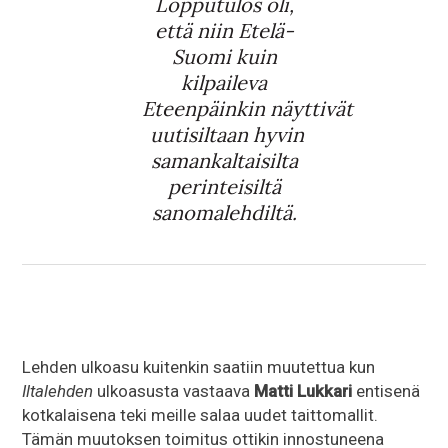
Lopputulos oli,
että niin
Etelä-
Suomi
kuin
kilpaileva
Eteenpäinkin
näyttivät
uutisiltaan hyvin
samankaltaisilta
perinteisiltä
sanomalehdiltä.
Lehden ulkoasu kuitenkin saatiin muutettua kun
Iltalehden
ulkoasusta vastaava
Matti Lukkari
entisenä
kotkalaisena teki meille salaa uudet taittomallit.
Tämän muutoksen toimitus ottikin innostuneena