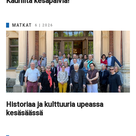
Kauniita kesäpäiviä!
MATKAT
6 | 2026
Historiaa ja kulttuuria upeassa
kesäsäässä