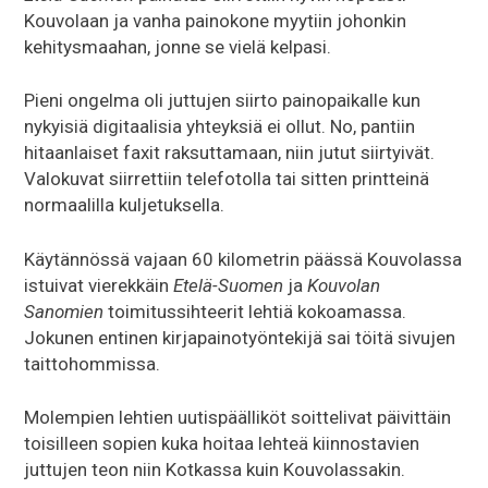
Kouvolaan ja vanha painokone myytiin johonkin
kehitysmaahan, jonne se vielä kelpasi.
Pieni ongelma oli juttujen siirto painopaikalle kun
nykyisiä digitaalisia yhteyksiä ei ollut. No, pantiin
hitaanlaiset faxit raksuttamaan, niin jutut siirtyivät.
Valokuvat siirrettiin telefotolla tai sitten printteinä
normaalilla kuljetuksella.
Käytännössä vajaan 60 kilometrin päässä Kouvolassa
istuivat vierekkäin
Etelä-Suomen
ja
Kouvolan
Sanomien
toimitussihteerit lehtiä kokoamassa.
Jokunen entinen kirjapainotyöntekijä sai töitä sivujen
taittohommissa.
Molempien lehtien uutispäälliköt soittelivat päivittäin
toisilleen sopien kuka hoitaa lehteä kiinnostavien
juttujen teon niin Kotkassa kuin Kouvolassakin.