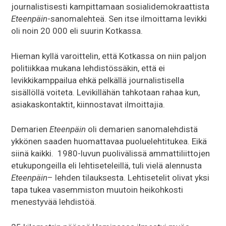
journalistisesti kampittamaan sosialidemokraattista
Eteenpäin
-sanomalehteä. Sen itse ilmoittama levikki
oli noin 20 000 eli suurin Kotkassa.
Hieman kyllä varoittelin, että Kotkassa on niin paljon
politiikkaa mukana lehdistössäkin, että ei
levikkikamppailua ehkä pelkällä journalistisella
sisällöllä voiteta. Levikillähän tahkotaan rahaa kun,
asiakaskontaktit, kiinnostavat ilmoittajia.
Demarien
Eteenpäin
oli demarien sanomalehdistä
ykkönen saaden huomattavaa puoluelehtitukea. Eikä
siinä kaikki. 1980-luvun puolivälissä ammattiliittojen
etukupongeilla eli lehtiseteleillä, tuli vielä alennusta
Eteenpäin
– lehden tilauksesta. Lehtisetelit olivat yksi
tapa tukea vasemmiston muutoin heikohkosti
menestyvää lehdistöä.