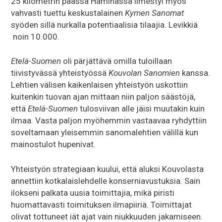
25 kilometrin päässä Haminassa ilmestyi myös
vahvasti tuettu keskustalainen
Kymen Sanomat
syöden sillä nurkalla potentiaalisia tilaajia. Levikkiä
noin 10.000.
Etelä-Suomen
oli pärjättävä omilla tuloillaan
tiivistyvässä yhteistyössä
Kouvolan Sanomien
kanssa.
Lehtien välisen kaikenlaisen yhteistyön uskottiin
kuitenkin tuovan ajan mittaan niin paljon säästöjä,
että
Etelä-Suomen
tulosviivan alle jäisi muutakin kuin
ilmaa. Vasta paljon myöhemmin vastaavaa ryhdyttiin
soveltamaan yleisemmin sanomalehtien välillä kun
mainostulot hupenivat.
Yhteistyön strategiaan kuului, että aluksi Kouvolasta
annettiin kotkalaislehdelle konserniavustuksia. Sain
ilokseni palkata uusia toimittajia, mikä piristi
huomattavasti toimituksen ilmapiiriä. Toimittajat
olivat tottuneet iät ajat vain niukkuuden jakamiseen.