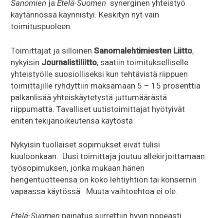
Sanomien
ja
Etelä-Suomen
synerginen yhteistyö
käytännössä käynnistyi. Keskityn nyt vain
toimituspuoleen.
Toimittajat ja silloinen
Sanomalehtimiesten Liitto
,
nykyisin
Journalistiliitto
, saatiin toimitukselliselle
yhteistyölle suosiolliseksi kun tehtävistä riippuen
toimittajille ryhdyttiin maksamaan 5 – 15 prosenttia
palkanlisää yhteiskäytetystä juttumäärästä
riippumatta. Tavalliset uutistoimittajat hyötyivät
eniten tekijänoikeutensa käytöstä
Nykyisin tuollaiset sopimukset eivät tulisi
kuuloonkaan. Uusi toimittaja joutuu allekirjoittamaan
työsopimuksen, jonka mukaan hänen
hengentuotteensa on koko lehtiyhtiön tai konsernin
vapaassa käytössä. Muuta vaihtoehtoa ei ole.
Etelä-Suomen
painatus siirrettiin hyvin nopeasti