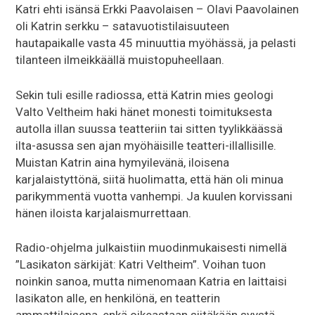
Katri ehti isänsä Erkki Paavolaisen – Olavi Paavolainen
oli Katrin serkku – satavuotistilaisuuteen
hautapaikalle vasta 45 minuuttia myöhässä, ja pelasti
tilanteen ilmeikkäällä muistopuheellaan.
Sekin tuli esille radiossa, että Katrin mies geologi
Valto Veltheim haki hänet monesti toimituksesta
autolla illan suussa teatteriin tai sitten tyylikkäässä
ilta-asussa sen ajan myöhäisille teatteri-illallisille.
Muistan Katrin aina hymyilevänä, iloisena
karjalaistyttönä, siitä huolimatta, että hän oli minua
parikymmentä vuotta vanhempi. Ja kuulen korvissani
hänen iloista karjalaismurrettaan.
Radio-ohjelma julkaistiin muodinmukaisesti nimellä
”Lasikaton särkijät: Katri Veltheim”. Voihan tuon
noinkin sanoa, mutta nimenomaan Katria en laittaisi
lasikaton alle, en henkilönä, en teatterin