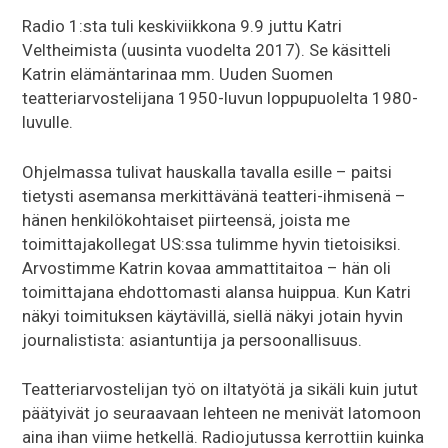
Radio 1:sta tuli keskiviikkona 9.9 juttu Katri
Veltheimista (uusinta vuodelta 2017). Se käsitteli
Katrin elämäntarinaa mm. Uuden Suomen
teatteriarvostelijana 1950-luvun loppupuolelta 1980-
luvulle.
Ohjelmassa tulivat hauskalla tavalla esille – paitsi
tietysti asemansa merkittävänä teatteri-ihmisenä –
hänen henkilökohtaiset piirteensä, joista me
toimittajakollegat US:ssa tulimme hyvin tietoisiksi.
Arvostimme Katrin kovaa ammattitaitoa – hän oli
toimittajana ehdottomasti alansa huippua. Kun Katri
näkyi toimituksen käytävillä, siellä näkyi jotain hyvin
journalistista: asiantuntija ja persoonallisuus.
Teatteriarvostelijan työ on iltatyötä ja sikäli kuin jutut
päätyivät jo seuraavaan lehteen ne menivät latomoon
aina ihan viime hetkellä. Radiojutussa kerrottiin kuinka