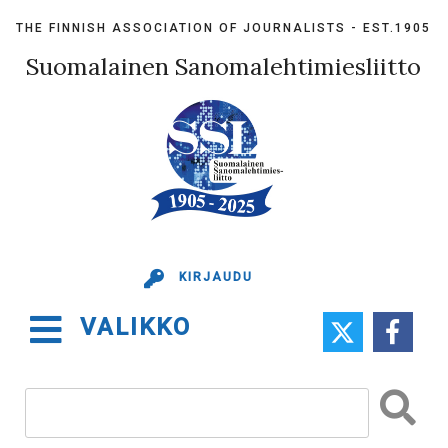
Skip
THE FINNISH ASSOCIATION OF JOURNALISTS - EST.1905
to
content
Suomalainen Sanomalehtimiesliitto
KIRJAUDU
VALIKKO