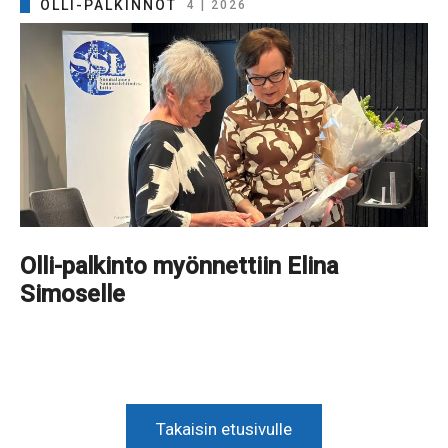
OLLI-PALKINNOT
4 | 2026
Olli-palkinto myönnettiin Elina
Simoselle
Takaisin etusivulle