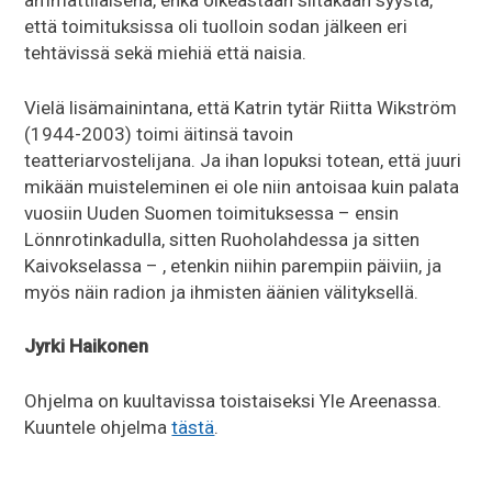
ammattilaisena, enkä oikeastaan siitäkään syystä,
että toimituksissa oli tuolloin sodan jälkeen eri
tehtävissä sekä miehiä että naisia.
Vielä lisämainintana, että Katrin tytär Riitta Wikström
(1944-2003) toimi äitinsä tavoin
teatteriarvostelijana. Ja ihan lopuksi totean, että juuri
mikään muisteleminen ei ole niin antoisaa kuin palata
vuosiin Uuden Suomen toimituksessa – ensin
Lönnrotinkadulla, sitten Ruoholahdessa ja sitten
Kaivokselassa – , etenkin niihin parempiin päiviin, ja
myös näin radion ja ihmisten äänien välityksellä.
Jyrki Haikonen
Ohjelma on kuultavissa toistaiseksi Yle Areenassa.
Kuuntele ohjelma
tästä
.