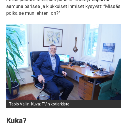
aamuna pärisee ja kiukkuiset ihmiset kysyvät: ”Missäs
poika se mun lehteni on?”
Tapio Vallin. Kuva: TV:n kotiarkisto
Kuka?