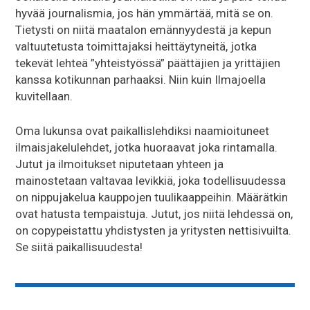
hyvää journalismia, jos hän ymmärtää, mitä se on.
Tietysti on niitä maatalon emännyydestä ja kepun
valtuutetusta toimittajaksi heittäytyneitä, jotka
tekevät lehteä ”yhteistyössä” päättäjien ja yrittäjien
kanssa kotikunnan parhaaksi. Niin kuin Ilmajoella
kuvitellaan.
Oma lukunsa ovat paikallislehdiksi naamioituneet
ilmaisjakelulehdet, jotka huoraavat joka rintamalla.
Jutut ja ilmoitukset niputetaan yhteen ja
mainostetaan valtavaa levikkiä, joka todellisuudessa
on nippujakelua kauppojen tuulikaappeihin. Määrätkin
ovat hatusta tempaistuja. Jutut, jos niitä lehdessä on,
on copypeistattu yhdistysten ja yritysten nettisivuilta.
Se siitä paikallisuudesta!