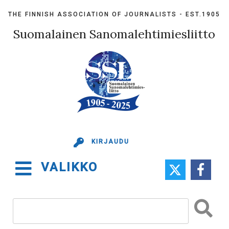
Skip
THE FINNISH ASSOCIATION OF JOURNALISTS - EST.1905
to
content
Suomalainen Sanomalehtimiesliitto
KIRJAUDU
VALIKKO