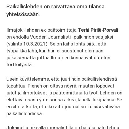
Paikallislehden on raivattava oma tilansa
yhteisössään.
Ilmajoki-lehden ex-päätoimittaja
Terhi Pirilä-Porvali
on ehdolla Vuoden Journalisti -palkinnon saajaksi
(valinta 10.3.2021). Se on laiha lohtu siitä, että
työpaikka lähti, kun hän ei suostunut olemaan
julkaisematta juttua Ilmajoen kunnanvaltuutetun
törttöilyistä.
Usein kuvittelemme, että juuri näin paikallislehdissä
tapahtuu. Pienen on oltava nöyrä, muuten loppuvat
jutut ja ilmoitukset ja päätoimittajalta työt. Lehden on
elettävä osana yhteisönsä arkea, lähellä lukijaansa. Se
ei silti tarkoita, etteikö aito journalismi eläisi vahvana
paikallislehdissä.
Jokaisella oikealla journalistilla on halu ja palo tehdä