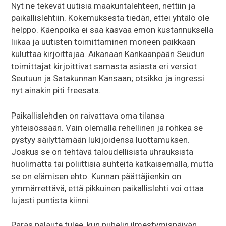
Nyt ne tekevät uutisia maakuntalehteen, nettiin ja
paikallislehtiin. Kokemuksesta tiedän, ettei yhtälö ole
helppo. Käenpoika ei saa kasvaa emon kustannuksella
liikaa ja uutisten toimittaminen moneen paikkaan
kuluttaa kirjoittajaa. Aikanaan Kankaanpään Seudun
toimittajat kirjoittivat samasta asiasta eri versiot
Seutuun ja Satakunnan Kansaan; otsikko ja ingressi
nyt ainakin piti freesata.
Paikallislehden on raivattava oma tilansa
yhteisössään. Vain olemalla rehellinen ja rohkea se
pystyy säilyttämään lukijoidensa luottamuksen.
Joskus se on tehtävä taloudellisista uhrauksista
huolimatta tai poliittisia suhteita katkaisemalla, mutta
se on elämisen ehto. Kunnan päättäjienkin on
ymmärrettävä, että pikkuinen paikallislehti voi ottaa
lujasti puntista kiinni.
Paras palaute tulee, kun puhelin ilmestymispäivän