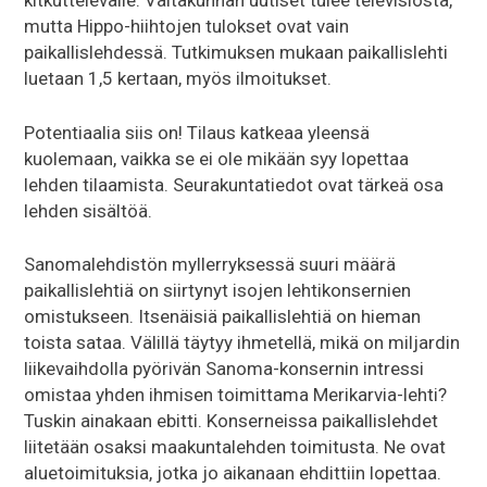
kitkuttelevalle. Valtakunnan uutiset tulee televisiosta,
mutta Hippo-hiihtojen tulokset ovat vain
paikallislehdessä. Tutkimuksen mukaan paikallislehti
luetaan 1,5 kertaan, myös ilmoitukset.
Potentiaalia siis on! Tilaus katkeaa yleensä
kuolemaan, vaikka se ei ole mikään syy lopettaa
lehden tilaamista. Seurakuntatiedot ovat tärkeä osa
lehden sisältöä.
Sanomalehdistön myllerryksessä suuri määrä
paikallislehtiä on siirtynyt isojen lehtikonsernien
omistukseen. Itsenäisiä paikallislehtiä on hieman
toista sataa. Välillä täytyy ihmetellä, mikä on miljardin
liikevaihdolla pyörivän Sanoma-konsernin intressi
omistaa yhden ihmisen toimittama Merikarvia-lehti?
Tuskin ainakaan ebitti. Konserneissa paikallislehdet
liitetään osaksi maakuntalehden toimitusta. Ne ovat
aluetoimituksia, jotka jo aikanaan ehdittiin lopettaa.