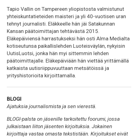
Tapio Vallin on Tampereen yliopistosta valmistunut
yhteiskuntatieteiden maisteri ja yli 40-vuotisen uran
tehnyt journalisti. Eläkkeelle hän jäi Satakunnan
Kansan päätoimittajan tehtävästä 2015.
Eläkepäiviensä harrastukseksi hän osti Alma Medialta
kotiseutunsa paikallislehden Luoteisväylän, nykyisin
UutisLuotsi, jonka hän myi sittemmin lehden
päätoimittajalle. Eläkepäiviään hän viettää yrittämällä
katkaista uutisriippuvuuttaan metsätöissä ja
yrityshistorioita kirjoittamalla.
BLOGI
Ajatuksia journalismista ja sen vierestä.
BLOGI-palsta on jäsenille tarkoitettu foorumi, jossa
julkaistaan liiton jäsenten kirjoituksia. Jokainen
kirjoittaja vastaa omasta tekstistään. Kirjoitukset eivät