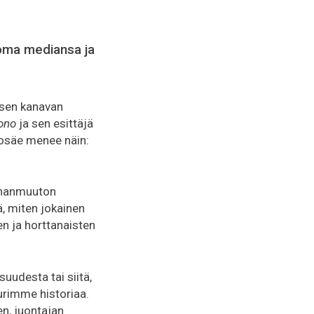
a oma mediansa ja
öksen kanavan
ono
ja sen esittäjä
tosäe menee näin:
aahanmuuton
tä, miten jokainen
en ja horttanaisten
uudesta tai siitä,
urimme historiaa.
n, juontajan