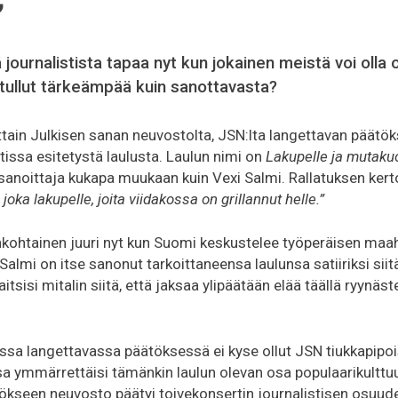
”
ä journalistista tapaa nyt kun jokainen meistä voi oll
tullut tärkeämpää kuin sanottavasta?
jattain Julkisen sanan neuvostolta, JSN:lta langettavan päät
tissa esitetystä laulusta. Laulun nimi on
Lakupelle ja mutaku
anoittaja kukapa muukaan kuin Vexi Salmi. Rallatuksen ker
oka lakupelle, joita viidakossa on grillannut helle.”
ankohtainen juuri nyt kun Suomi keskustelee työperäisen m
Salmi on itse sanonut tarkoittaneensa laulunsa satiiriksi sii
tsisi mitalin siitä, että jaksaa ylipäätään elää täällä ryynäst
sa langettavassa päätöksessä ei kyse ollut JSN tiukkapipois
a ymmärrettäisi tämänkin laulun olevan osa populaarikulttu
kseen neuvosto päätyi toivekonsertin journalistisen osuude