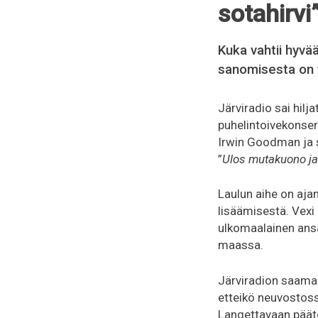
sotahirvi
Kuka vahtii hyvä
sanomisesta on 
Järviradio sai hil
puhelintoivekonser
Irwin Goodman ja s
”
Ulos mutakuono ja j
Laulun aihe on aj
lisäämisestä. Vexi 
ulkomaalainen ansai
maassa.
Järviradion saamas
etteikö neuvostoss
Langettavaan päätö