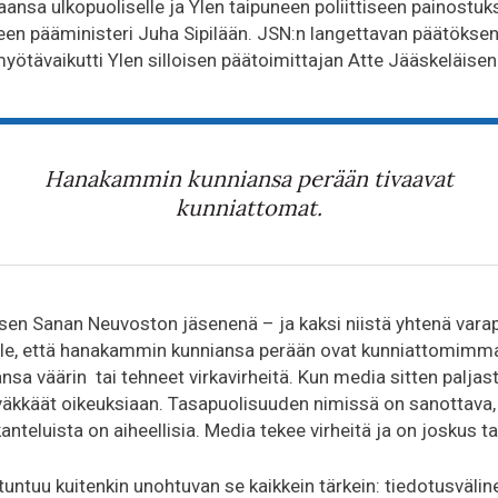
ansa ulkopuoliselle ja Ylen taipuneen poliittiseen painostuk
oiseen pääministeri Juha Sipilään. JSN:n langettavan päätökse
ötävaikutti Ylen silloisen päätoimittajan Atte Jääskeläisen
Hanakammin kunniansa perään tivaavat
kunniattomat.
sen Sanan Neuvoston jäsenenä – ja kaksi niistä yhtenä vara
le, että hanakammin kunniansa perään ovat kunniattomimmat
sa väärin tai tehneet virkavirheitä. Kun media sitten paljast
kkäät oikeuksiaan. Tasapuolisuuden nimissä on sanottava, 
anteluista on aiheellisia. Media tekee virheitä ja on joskus t
tuntuu kuitenkin unohtuvan se kaikkein tärkein: tiedotusväline