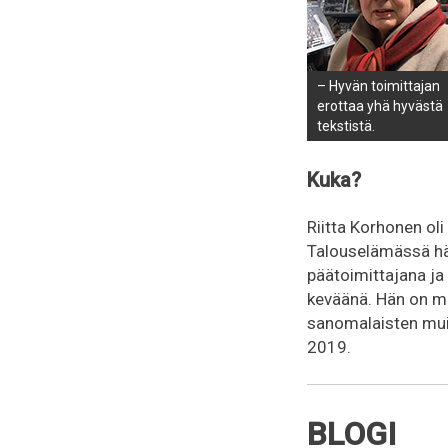
– Hyvän toimittajan
erottaa yhä hyvästä
tekstistä.
Kuka?
Riitta Korhonen ol
Talouselämässä hän 
päätoimittajana ja k
keväänä. Hän on m
sanomalaisten muis
2019.
BLOGI