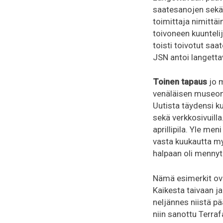
saatesanojen sekä 
toimittaja nimittä
toivoneen kuuntelij
toisti toivotut sa
JSN antoi langett
Toinen tapaus
jo m
venäläisen museon 
Uutista täydensi ku
sekä verkkosivuilla
aprillipila. Yle men
vasta kuukautta m
halpaan oli mennyt 
Nämä esimerkit ova
Kaikesta taivaan ja
neljännes niistä p
niin sanottu Terra