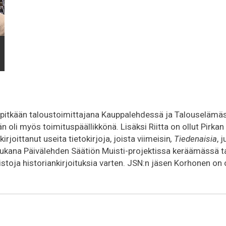
i pitkään taloustoimittajana Kauppalehdessä ja Talouselämä
oli myös toimituspäällikkönä. Lisäksi Riitta on ollut Pirkan 
irjoittanut useita tietokirjoja, joista viimeisin
, Tiedenaisia
, 
ukana Päivälehden Säätiön Muisti-projektissa keräämässä t
toja historiankirjoituksia varten. JSN:n jäsen Korhonen on 