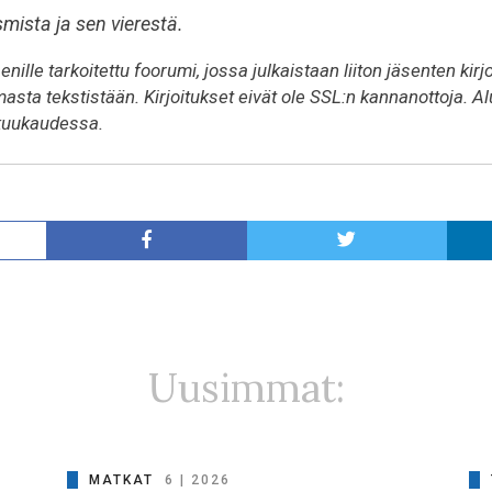
smista ja sen vierestä.
nille tarkoitettu foorumi, jossa julkaistaan liiton jäsenten kirj
masta tekstistään. Kirjoitukset eivät ole SSL:n kannanottoja. Al
 kuukaudessa.
Uusimmat:
MATKAT
6 | 2026