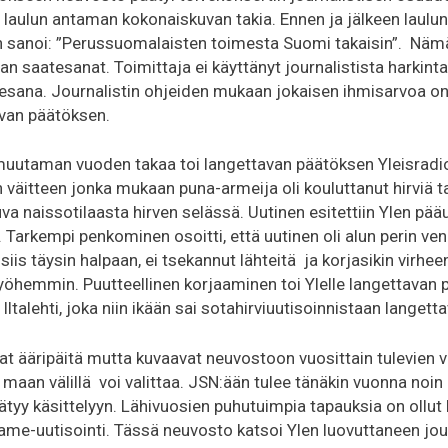
laulun antaman kokonaiskuvan takia. Ennen ja jälkeen laulu
in sanoi: ”Perussuomalaisten toimesta Suomi takaisin”. Nämä
an saatesanat. Toimittaja ei käyttänyt journalistista harkint
atesana. Journalistin ohjeiden mukaan jokaisen ihmisarvoa on
avan päätöksen.
uutaman vuoden takaa toi langettavan päätöksen Yleisradiol
väitteen jonka mukaan puna-armeija oli kouluttanut hirviä tai
va naissotilaasta hirven selässä. Uutinen esitettiin Ylen pä
. Tarkempi penkominen osoitti, että uutinen oli alun perin ve
i siis täysin halpaan, ei tsekannut lähteitä ja korjasikin virhee
yöhemmin. Puutteellinen korjaaminen toi Ylelle langettavan
Iltalehti, joka niin ikään sai sotahirviuutisoinnistaan langett
t ääripäitä mutta kuvaavat neuvostoon vuosittain tulevien va
 maan välillä voi valittaa. JSN:ään tulee tänäkin vuonna noin
äätyy käsittelyyn. Lähivuosien puhutuimpia tapauksia on oll
fame-uutisointi. Tässä neuvosto katsoi Ylen luovuttaneen jou