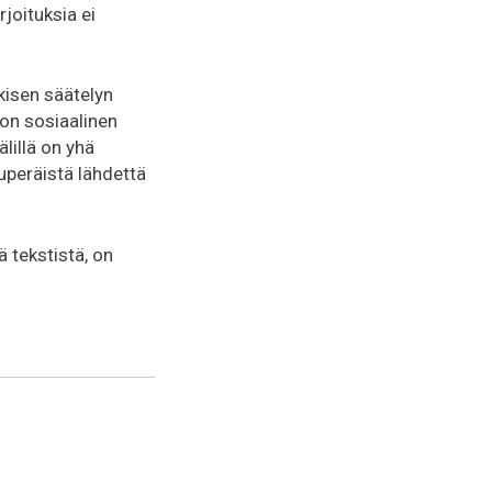
rjoituksia ei
kisen säätelyn
 on sosiaalinen
lillä on yhä
uperäistä lähdettä
 tekstistä, on