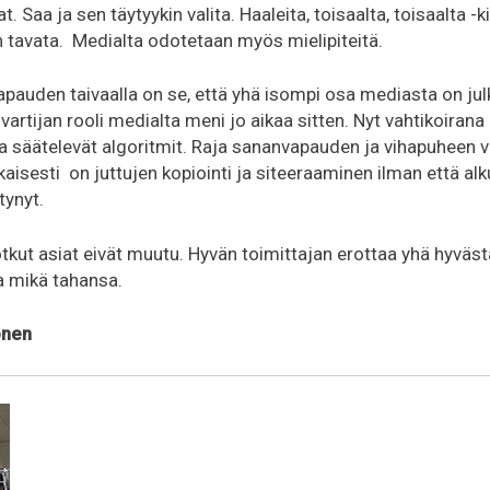
 Saa ja sen täytyykin valita. Haaleita, toisaalta, toisaalta -ki
 tavata. Medialta odotetaan myös mielipiteitä.
apauden taivaalla on se, että yhä isompi osa mediasta on jul
nvartijan rooli medialta meni jo aikaa sitten. Nyt vahtikoirana
a säätelevät algoritmit. Raja sananvapauden ja vihapuheen vä
isesti on juttujen kopiointi ja siteeraaminen ilman että alk
tynyt.
tkut asiat eivät muutu. Hyvän toimittajan erottaa yhä hyvästä
ta mikä tahansa.
onen