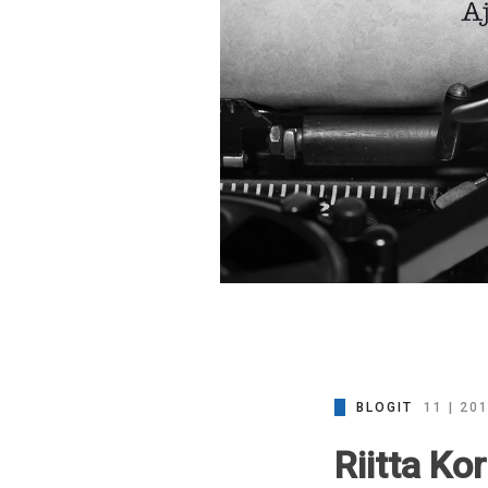
BLOGIT
11 | 20
Riitta Ko