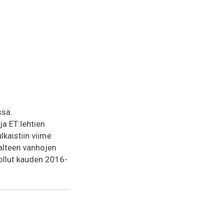
ssä.
ja ET:lehtien
julkaistiin viime
alteen vanhojen
ollut kauden 2016-