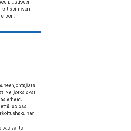
seen. Uutiseen
n kritisoimisen
 eroon.
puheenjohtajista –
. Ne, jotka ovat
aa erheet,
että iso osa
arkoitushakuinen.
 saa valita