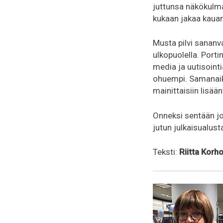
juttunsa näkökulmat.
kukaan jakaa kauan
Musta pilvi sananv
ulkopuolella. Porti
media ja uutisointi
ohuempi. Samanaika
mainittaisiin lisään
Onneksi sentään jo
jutun julkaisualus
Teksti:
Riitta Korh