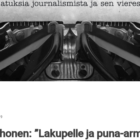
19
rhonen: ”Lakupelle ja puna-ar