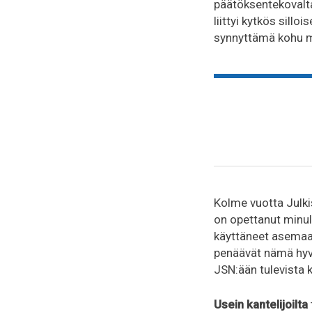
päätöksentekovalta
liittyi kytkös sill
synnyttämä kohu my
Kolme vuotta Julki
on opettanut minul
käyttäneet asemaan
penäävät nämä hyvä
JSN:ään tulevista k
Usein kantelijoilta