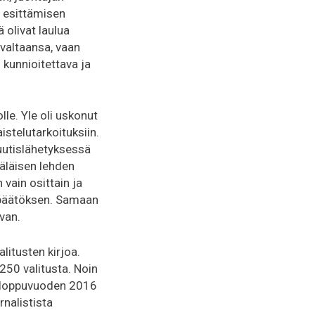
n esittämisen
 olivat laulua
avaltaansa, vaan
 kunnioitettava ja
le. Yle oli uskonut
stelutarkoituksiin.
äuutislähetyksessä
näläisen lehden
n vain osittain ja
 päätöksen. Samaan
avan.
litusten kirjoa.
 250 valitusta. Noin
ut loppuvuoden 2016
rnalistista