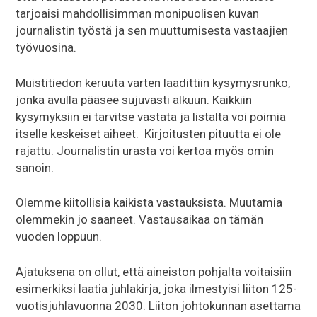
tarjoaisi mahdollisimman monipuolisen kuvan
journalistin työstä ja sen muuttumisesta vastaajien
työvuosina.
Muistitiedon keruuta varten laadittiin kysymysrunko,
jonka avulla pääsee sujuvasti alkuun. Kaikkiin
kysymyksiin ei tarvitse vastata ja listalta voi poimia
itselle keskeiset aiheet. Kirjoitusten pituutta ei ole
rajattu. Journalistin urasta voi kertoa myös omin
sanoin.
Olemme kiitollisia kaikista vastauksista. Muutamia
olemmekin jo saaneet. Vastausaikaa on tämän
vuoden loppuun.
Ajatuksena on ollut, että aineiston pohjalta voitaisiin
esimerkiksi laatia juhlakirja, joka ilmestyisi liiton 125-
vuotisjuhlavuonna 2030. Liiton johtokunnan asettama