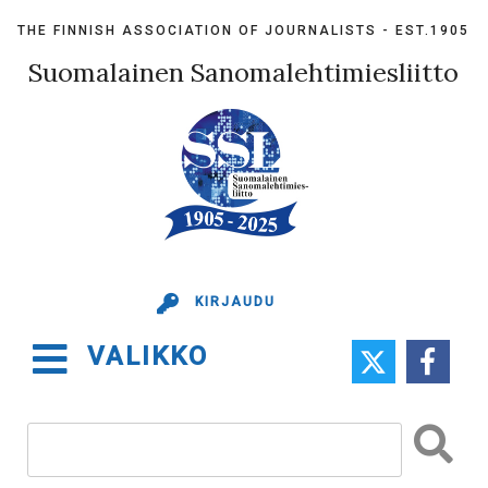
Skip
THE FINNISH ASSOCIATION OF JOURNALISTS - EST.1905
to
content
Suomalainen Sanomalehtimiesliitto
KIRJAUDU
VALIKKO