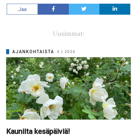
Jaa
Uusimmat:
AJANKOHTAISTA
6 | 2026
Kauniita kesäpäiviä!