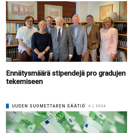
Ennätysmäärä stipendejä pro gradujen
tekemiseen
UUDEN SUOMETTAREN SÄÄTIÖ
6 | 2026