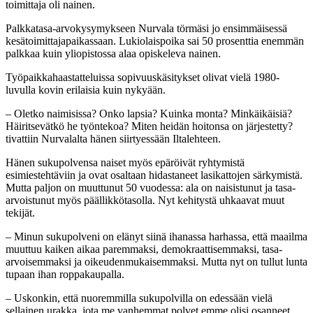
toimittaja oli nainen.
Palkkatasa-arvokysymykseen Nurvala törmäsi jo ensimmäisessä
kesätoimittajapaikassaan. Lukiolaispoika sai 50 prosenttia enemmän
palkkaa kuin yliopistossa alaa opiskeleva nainen.
Työpaikkahaastatteluissa sopivuuskäsitykset olivat vielä 1980-
luvulla kovin erilaisia kuin nykyään.
– Oletko naimisissa? Onko lapsia? Kuinka monta? Minkäikäisiä?
Häiritsevätkö he työntekoa? Miten heidän hoitonsa on järjestetty?
tivattiin Nurvalalta hänen siirtyessään Iltalehteen.
Hänen sukupolvensa naiset myös epäröivät ryhtymistä
esimiestehtäviin ja ovat osaltaan hidastaneet lasikattojen särkymistä.
Mutta paljon on muuttunut 50 vuodessa: ala on naisistunut ja tasa-
arvoistunut myös päällikkötasolla. Nyt kehitystä uhkaavat muut
tekijät.
– Minun sukupolveni on elänyt siinä ihanassa harhassa, että maailma
muuttuu kaiken aikaa paremmaksi, demokraattisemmaksi, tasa-
arvoisemmaksi ja oikeudenmukaisemmaksi. Mutta nyt on tullut lunta
tupaan ihan roppakaupalla.
– Uskonkin, että nuoremmilla sukupolvilla on edessään vielä
sellainen urakka, jota me vanhemmat polvet emme olisi osanneet