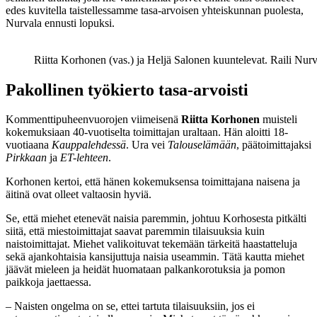
edes kuvitella taistellessamme tasa-arvoisen yhteiskunnan puolesta,
Nurvala ennusti lopuksi.
Riitta Korhonen (vas.) ja Heljä Salonen kuuntelevat. Raili Nur
Pakollinen työkierto tasa-arvoisti
Kommenttipuheenvuorojen viimeisenä
Riitta Korhonen
muisteli
kokemuksiaan 40-vuotiselta toimittajan uraltaan. Hän aloitti 18-
vuotiaana
Kauppalehdessä
. Ura vei
Talouselämään
, päätoimittajaksi
Pirkkaan
ja
ET-lehteen
.
Korhonen kertoi, että hänen kokemuksensa toimittajana naisena ja
äitinä ovat olleet valtaosin hyviä.
Se, että miehet etenevät naisia paremmin, johtuu Korhosesta pitkälti
siitä, että miestoimittajat saavat paremmin tilaisuuksia kuin
naistoimittajat. Miehet valikoituvat tekemään tärkeitä haastatteluja
sekä ajankohtaisia kansijuttuja naisia useammin. Tätä kautta miehet
jäävät mieleen ja heidät huomataan palkankorotuksia ja pomon
paikkoja jaettaessa.
– Naisten ongelma on se, ettei tartuta tilaisuuksiin, jos ei