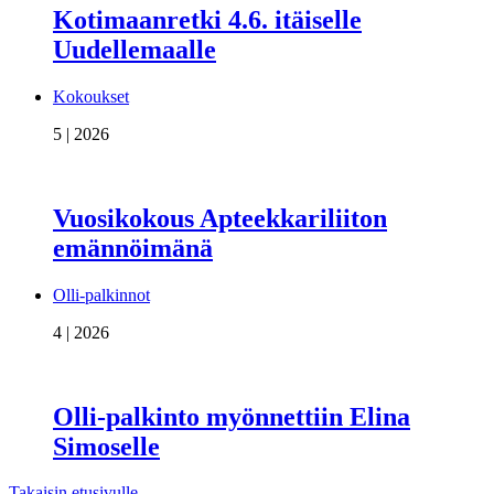
Kotimaanretki 4.6. itäiselle
Uudellemaalle
Kokoukset
5 | 2026
Vuosikokous Apteekkariliiton
emännöimänä
Olli-palkinnot
4 | 2026
Olli-palkinto myönnettiin Elina
Simoselle
Takaisin etusivulle