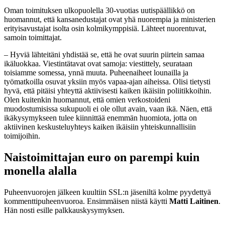
Oman toimituksen ulkopuolella 30-vuotias uutispäällikkö on
huomannut, että kansanedustajat ovat yhä nuorempia ja ministerien
erityisavustajat isolta osin kolmikymppisiä. Lähteet nuorentuvat,
samoin toimittajat.
– Hyviä lähteitäni yhdistää se, että he ovat suurin piirtein samaa
ikäluokkaa. Viestintätavat ovat samoja: viestittely, seurataan
toisiamme somessa, ynnä muuta. Puheenaiheet lounailla ja
työmatkoilla osuvat yksiin myös vapaa-ajan aiheissa. Olisi tietysti
hyvä, että pitäisi yhteyttä aktiivisesti kaiken ikäisiin poliitikkoihin.
Olen kuitenkin huomannut, että omien verkostoideni
muodostumisissa sukupuoli ei ole ollut avain, vaan ikä. Näen, että
ikäkysymykseen tulee kiinnittää enemmän huomiota, jotta on
aktiivinen keskusteluyhteys kaiken ikäisiin yhteiskunnallisiin
toimijoihin.
Naistoimittajan euro on parempi kuin
monella alalla
Puheenvuorojen jälkeen kuultiin SSL:n jäseniltä kolme pyydettyä
kommenttipuheenvuoroa. Ensimmäisen niistä käytti
Matti Laitinen
.
Hän nosti esille palkkauskysymyksen.