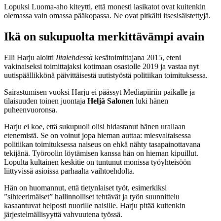
Lopuksi Luoma-aho kiteytti, että monesti lasikatot ovat kuitenkin
olemassa vain omassa pääkopassa. Ne ovat pitkälti itsesisäistettyjä.
Ikä on sukupuolta merkittävämpi avain
Elli Harju aloitti
Iltalehdessä
kesätoimittajana 2015, eteni
vakinaiseksi toimittajaksi kotimaan osastolle 2019 ja vastaa nyt
uutispäällikkönä päivittäisestä uutistyöstä politiikan toimituksessa.
Sairastumisen vuoksi Harju ei päässyt Mediapiiriin paikalle ja
tilaisuuden toinen juontaja
Heljä Salonen
luki hänen
puheenvuoronsa.
Harju ei koe, että sukupuoli olisi hidastanut hänen urallaan
etenemistä. Se on voinut jopa hieman auttaa: miesvaltaisessa
politiikan toimituksessa naiseus on ehkä nähty tasapainottavana
tekijänä. Työroolin löytämisen kanssa hän on hieman kipuillut.
Lopulta kultainen keskitie on tuntunut monissa työyhteisöön
liittyvissä asioissa parhaalta vaihtoehdolta.
Hän on huomannut, että tietynlaiset työt, esimerkiksi
”sihteerimäiset” hallinnolliset tehtävät ja työn suunnittelu
kasaantuvat helposti nuorille naisille. Harju pitää kuitenkin
järjestelmällisyyttä vahvuutena työssä.