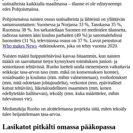
uutisaiheista kaikkialla maailmassa – tilanne ei ole edistyneempi
edes Pohjoismaissa.
Pohjoismaissa naisten osuus uutisaiheista ja lähteistä on yllättävän
samansuuntainen: Suomessa ja Norjassa 33 %, Tanskassa 35 %,
Ruotsissa 38 %. Jos tarkastellaan Suomen eri medioiden tilannetta,
radiossa naisten ääni kuuluu parhaiten (49 %) ja sanomalehdissä
huonoiten (31 %), televisiossa osuus on 37 %. Luvut perustuvat
Who makes News
-tutkimukseen, joka on tehty vuonna 2020.
Naisten määrä huipputehtävissä kasvaa hitaammin, kun naisten
määrä on saavuttanut tietyn kynnyksen toimituksen juniori- ja
senioritason tehtävissä. Ruoho luetteli uralla etenemiseen vaikuttavia
seikkoja: tasa-arvon taso (mm. mikä on konsensuksen luonne),
sosialisaatio ja koulutus (mm. mihin valmennetaan), rooliodotukset
(mm. mitä odotetaan johtajuudelta), verkostot (mm. epäviralliset
kutsut tehtäviin), liiketaloudellinen osaaminen (mm. kenen
edellytetään hallitsevan), tekoäly (mm. kuka määrittelee, mihin
tulevaisuus vie).
Mediatutkija Ruoho on aloittelemassa projektia siitä, miten tekoäly
tulee heijastelemaan tasa-arvoa.
Lasikatot pitkälti omassa pääkopassa