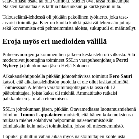
satavarmasti osata tai olla varmoja. Miehet ovat tässä rohkeampia.
Naisten kannattaa siis tarttua tilaisuuksiin ja kärkkyäkin niitä.
Talouselämä-lehdessä oli pitkään pakollinen työkierto, joka tasa-
arvoisti toimittajia. Kierron kautta kaikki pääsivät tekemään juttuja
sekä kovemmista että pehmeimmistä aloista, sukupuoli ei määritellyt.
Eroja myös eri medioiden välillä
Puheenvuorojen ja kommenttien jälkeen keskustelu oli vilkasta. Sitä
moderoivat juontajina toimineet SSL:n varapuheenjohtaja
Pertti
Nyberg
ja johtokunnan jäsen Heljä Salonen.
Aikakauslehtipuolella pitkään johtotehtävissä toiminut
Eero Sauri
katsoi, että aikakauslehdistön puolella ei ole ollut lasikattoilmiötä.
Toimiessaan A-lehtien varatoimitusjohtajana talossa oli 12
päätoimittajaa, joista kaksi oli miehiä. Ammattitaito ratkaisi
palkkauksen ja uralla etenemisen.
SSL:n johtokunnan jäsen, pitkään Otavamediassa luottamusmiehenä
toiminut
Tuomo Lappalainen
muisteli, että hänen kokemuksiensa
mukaan miehet solahtivat helpommin naisenemmistöisiin
toimituksiin kuin naiset toimituksiin, joissa oli miesenemmistö.
Lopuksi puhuttiin vähän aikaa myös naistoimittajien kohtelusta