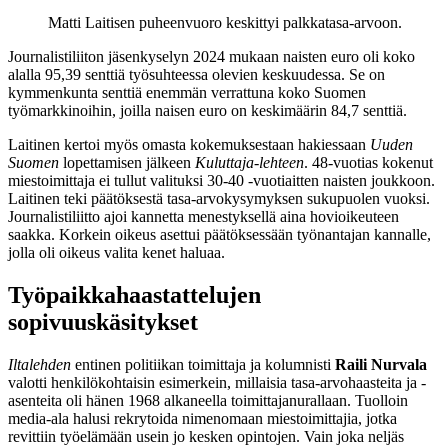
Matti Laitisen puheenvuoro keskittyi palkkatasa-arvoon.
Journalistiliiton jäsenkyselyn 2024 mukaan naisten euro oli koko
alalla 95,39 senttiä työsuhteessa olevien keskuudessa. Se on
kymmenkunta senttiä enemmän verrattuna koko Suomen
työmarkkinoihin, joilla naisen euro on keskimäärin 84,7 senttiä.
Laitinen kertoi myös omasta kokemuksestaan hakiessaan
Uuden
Suomen
lopettamisen jälkeen
Kuluttaja-lehteen
. 48-vuotias kokenut
miestoimittaja ei tullut valituksi 30-40 -vuotiaitten naisten joukkoon.
Laitinen teki päätöksestä tasa-arvokysymyksen sukupuolen vuoksi.
Journalistiliitto ajoi kannetta menestyksellä aina hovioikeuteen
saakka. Korkein oikeus asettui päätöksessään työnantajan kannalle,
jolla oli oikeus valita kenet haluaa.
Työpaikkahaastattelujen
sopivuuskäsitykset
Iltalehden
entinen politiikan toimittaja ja kolumnisti
Raili Nurvala
valotti henkilökohtaisin esimerkein, millaisia tasa-arvohaasteita ja -
asenteita oli hänen 1968 alkaneella toimittajanurallaan. Tuolloin
media-ala halusi rekrytoida nimenomaan miestoimittajia, jotka
revittiin työelämään usein jo kesken opintojen. Vain joka neljäs