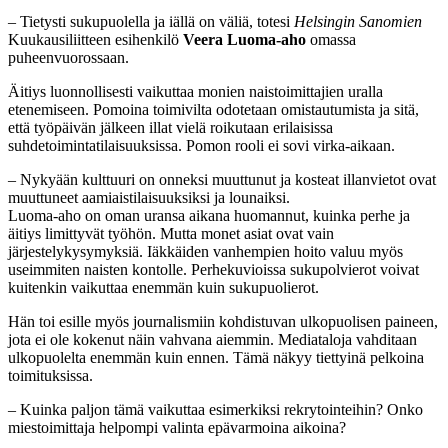
– Tietysti sukupuolella ja iällä on väliä, totesi
Helsingin Sanomien
Kuukausiliitteen esihenkilö
Veera Luoma-aho
omassa
puheenvuorossaan.
Äitiys luonnollisesti vaikuttaa monien naistoimittajien uralla
etenemiseen. Pomoina toimivilta odotetaan omistautumista ja sitä,
että työpäivän jälkeen illat vielä roikutaan erilaisissa
suhdetoimintatilaisuuksissa. Pomon rooli ei sovi virka-aikaan.
– Nykyään kulttuuri on onneksi muuttunut ja kosteat illanvietot ovat
muuttuneet aamiaistilaisuuksiksi ja lounaiksi.
Luoma-aho on oman uransa aikana huomannut, kuinka perhe ja
äitiys limittyvät työhön. Mutta monet asiat ovat vain
järjestelykysymyksiä. Iäkkäiden vanhempien hoito valuu myös
useimmiten naisten kontolle. Perhekuvioissa sukupolvierot voivat
kuitenkin vaikuttaa enemmän kuin sukupuolierot.
Hän toi esille myös journalismiin kohdistuvan ulkopuolisen paineen,
jota ei ole kokenut näin vahvana aiemmin. Mediataloja vahditaan
ulkopuolelta enemmän kuin ennen. Tämä näkyy tiettyinä pelkoina
toimituksissa.
– Kuinka paljon tämä vaikuttaa esimerkiksi rekrytointeihin? Onko
miestoimittaja helpompi valinta epävarmoina aikoina?