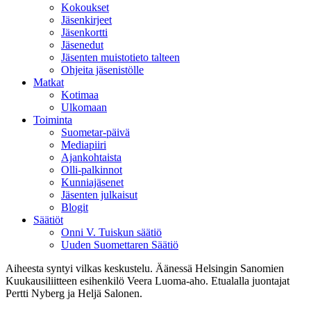
Kokoukset
Jäsenkirjeet
Jäsenkortti
Jäsenedut
Jäsenten muistotieto talteen
Ohjeita jäsenistölle
Matkat
Kotimaa
Ulkomaan
Toiminta
Suometar-päivä
Mediapiiri
Ajankohtaista
Olli-palkinnot
Kunniajäsenet
Jäsenten julkaisut
Blogit
Säätiöt
Onni V. Tuiskun säätiö
Uuden Suomettaren Säätiö
Aiheesta syntyi vilkas keskustelu. Äänessä Helsingin Sanomien
Kuukausiliitteen esihenkilö Veera Luoma-aho. Etualalla juontajat
Pertti Nyberg ja Heljä Salonen.