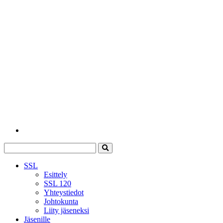
SSL
Esittely
SSL 120
Yhteystiedot
Johtokunta
Liity jäseneksi
Jäsenille