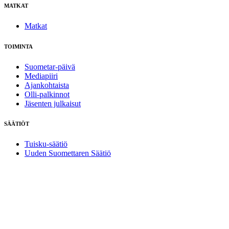
MATKAT
Matkat
TOIMINTA
Suometar-päivä
Mediapiiri
Ajankohtaista
Olli-palkinnot
Jäsenten julkaisut
SÄÄTIÖT
Tuisku-säätiö
Uuden Suomettaren Säätiö