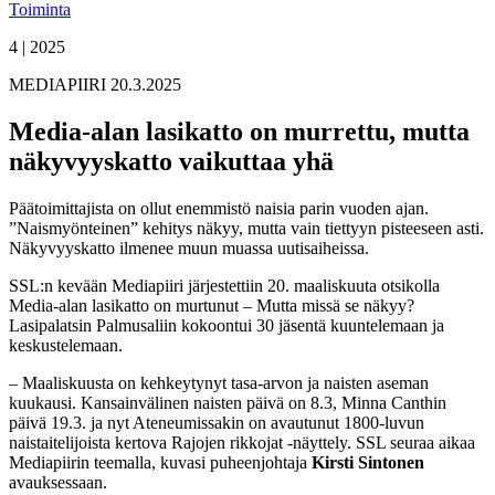
Toiminta
4 | 2025
MEDIAPIIRI 20.3.2025
Media-alan lasikatto on murrettu, mutta
näkyvyyskatto vaikuttaa yhä
Päätoimittajista on ollut enemmistö naisia parin vuoden ajan.
”Naismyönteinen” kehitys näkyy, mutta vain tiettyyn pisteeseen asti.
Näkyvyyskatto ilmenee muun muassa uutisaiheissa.
SSL:n kevään Mediapiiri järjestettiin 20. maaliskuuta otsikolla
Media-alan lasikatto on murtunut – Mutta missä se näkyy?
Lasipalatsin Palmusaliin kokoontui 30 jäsentä kuuntelemaan ja
keskustelemaan.
– Maaliskuusta on kehkeytynyt tasa-arvon ja naisten aseman
kuukausi. Kansainvälinen naisten päivä on 8.3, Minna Canthin
päivä 19.3. ja nyt Ateneumissakin on avautunut 1800-luvun
naistaitelijoista kertova Rajojen rikkojat -näyttely. SSL seuraa aikaa
Mediapiirin teemalla, kuvasi puheenjohtaja
Kirsti Sintonen
avauksessaan.