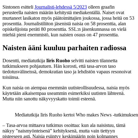
Sintonen esitteli
Journalisti-lehdessä 5/2023
olleen graafin
perusteella naisten määrän kehitystä mediakentällä. Naiset ovat
murtaneet lasikaton myös päätoimittajien joukossa, jossa heitä on 53
prosenttia. Journalistiliiton jäsenistä naisia on 58 prosenttia, alan
opiskelijoista peräti 80 prosenttia. SSL:n jäsenkunnassa on vielä
miehiä pieni enemmistö, kun naisten osuus on 47 prosenttia.
Naisten ääni kuuluu parhaiten radiossa
Dosentti, mediatutkija
Iiris Ruoho
selvitti naisten tilannetta
tutkimukseen pohjautuen. Hän korosti, että tasa-arvon taso
tiedotusvälineissä, demokratian taso ja lehdistön vapaus resonoivat
toisiinsa.
Kun naisia on aiempaa enemmän uutisteollisuudessa, naisia myös
käytetään aikaisempaa useammin esimerkiksi uutisten lähteenä.
Mutta niin sanottu näkyvyyskatto toimii esteenä.
Mediatutkija Iiris Ruoho kertoi Who makes News -tutkimuksen 
– Tasa-arvoa mittaava tutkimus osoittaa: kun ala naisistuu, tämä
näkyy ”naismyönteisenä” kehityksenä, mutta vain tiettyyn
pisteeseen asti. Naisia esiintyy keskimäärin noin kolmannes