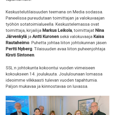
Keskustelutilaisuuden teemana on Media sodassa.
Paneelissa pureudutaan toimittajan ja valokuvaajan
työhön sotatoimialueella. Keskustelemassa ovat
toimittaja, kirjailija
Markus Leikola
, toimittajat
Nina
Järvenkylä
ja
Antti Kuronen
sekä valokuvaaja
Kaisa
Rautaheimo
. Puhetta johtaa liiton johtokunnan jäsen
Pertti Nyberg
. Tilaisuuden avaa liiton puheenjohtaja
Kirsti Sintonen
.
SSL:n johtokunta kokoontui vuoden viimeiseen
kokoukseen 14. joulukuuta. Joululounaan lomassa
ideoimme vilkkaasti tulevan vuoden tapahtumia.
Paljon mukavaa ja kiinnostavaa on luvassa.