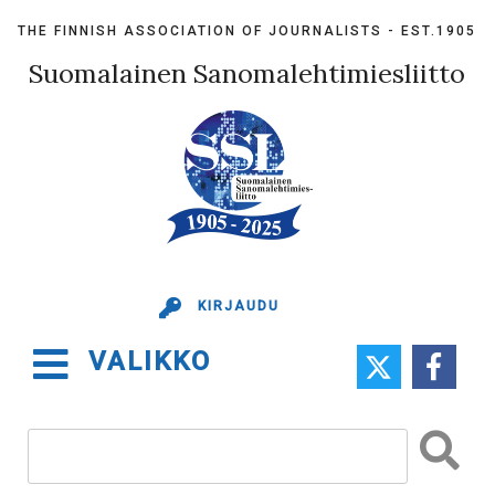
Skip
THE FINNISH ASSOCIATION OF JOURNALISTS - EST.1905
to
content
Suomalainen Sanomalehtimiesliitto
KIRJAUDU
VALIKKO