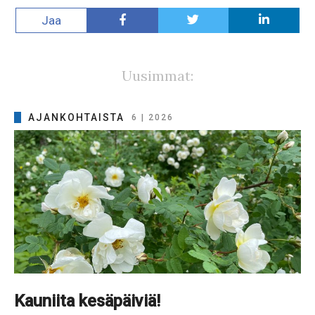
Jaa
Uusimmat:
AJANKOHTAISTA
6 | 2026
Kauniita kesäpäiviä!