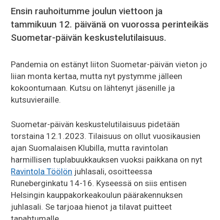
Ensin rauhoitumme joulun viettoon ja
tammikuun 12. päivänä on vuorossa perinteikäs
Suometar-päivän keskustelutilaisuus.
Pandemia on estänyt liiton Suometar-päivän vieton jo
liian monta kertaa, mutta nyt pystymme jälleen
kokoontumaan. Kutsu on lähtenyt jäsenille ja
kutsuvieraille.
Suometar-päivän keskustelutilaisuus pidetään
torstaina 12.1.2023. Tilaisuus on ollut vuosikausien
ajan Suomalaisen Klubilla, mutta ravintolan
harmillisen tuplabuukkauksen vuoksi paikkana on nyt
Ravintola Töölön
juhlasali, osoitteessa
Runeberginkatu 14-16. Kyseessä on siis entisen
Helsingin kauppakorkeakoulun päärakennuksen
juhlasali. Se tarjoaa hienot ja tilavat puitteet
tapahtumalle.