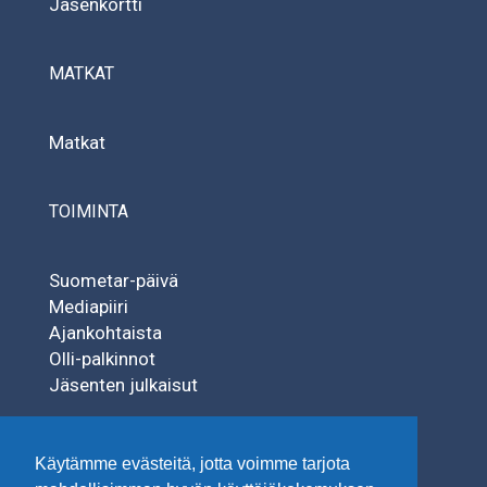
Jäsenkortti
MATKAT
Matkat
TOIMINTA
Suometar-päivä
Mediapiiri
Ajankohtaista
Olli-palkinnot
Jäsenten julkaisut
SÄÄTIÖT
Käytämme evästeitä, jotta voimme tarjota