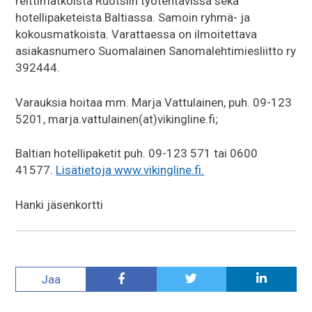
reittimatkoista Ruotsiin työtehtävissä sekä
hotellipaketeista Baltiassa. Samoin ryhmä- ja
kokousmatkoista. Varattaessa on ilmoitettava
asiakasnumero Suomalainen Sanomalehtimiesliitto ry
392444.
Varauksia hoitaa mm. Marja Vattulainen, puh. 09-123
5201, marja.vattulainen(at)vikingline.fi;
Baltian hotellipaketit puh. 09-123 571 tai 0600
41577.
Lisätietoja www.vikingline.fi.
Hanki jäsenkortti
Jaa