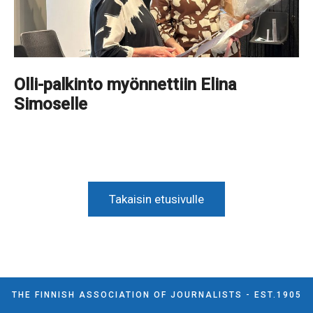
Olli-palkinto myönnettiin Elina
Simoselle
Takaisin etusivulle
THE FINNISH ASSOCIATION OF JOURNALISTS - EST.1905