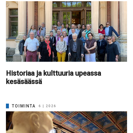
Historiaa ja kulttuuria upeassa
kesäsäässä
TOIMINTA
6 | 2026