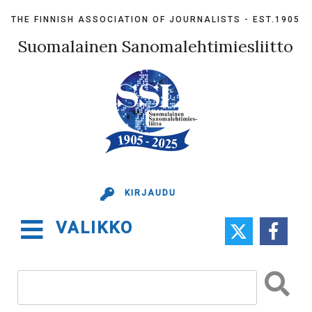
Skip
THE FINNISH ASSOCIATION OF JOURNALISTS - EST.1905
to
content
Suomalainen Sanomalehtimiesliitto
KIRJAUDU
VALIKKO