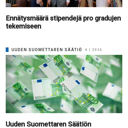
Ennätysmäärä stipendejä pro gradujen
tekemiseen
UUDEN SUOMETTAREN SÄÄTIÖ
6 | 2026
Uuden Suomettaren Säätiön