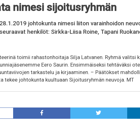
ta nimesi sijoitusryhmän
8.1.2019 johtokunta nimesi liiton varainhoidon neuv
seuraavat henkilöt: Sirkka-Liisa Roine, Tapani Ruokane
teerinä toimii rahastonhoitaja Silja Latvanen. Ryhmä valitsi
unniajäsenemme Eero Saurin. Ensimmäiseksi tehtäväksi otett
suuntaviivojen tarkastelu ja kirjaaminen. – Päätökset mahdoll
a tekee johtokunta kuultuaan Sijoitusryhmän neuvoja. MT