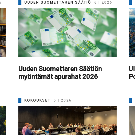
6
UUDEN SUOMETTAREN SÄÄTIÖ
6 | 2026
Uuden Suomettaren Säätiön
Ul
myöntämät apurahat 2026
Po
KOKOUKSET
5 | 2026