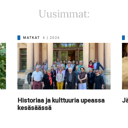
Uusimmat:
MATKAT
6 | 2026
Historiaa ja kulttuuria upeassa
Jä
kesäsäässä