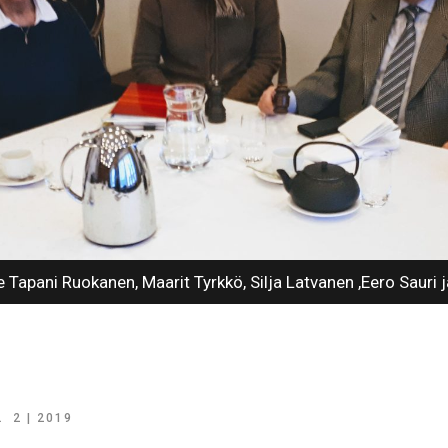
Tapani Ruokanen, Maarit Tyrkkö, Silja Latvanen ,Eero Sauri j
A
2 | 2019