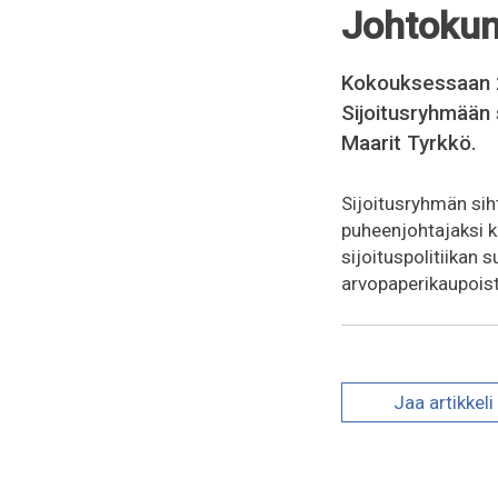
Johtokun
Kokouksessaan 2
Sijoitusryhmään 
Maarit Tyrkkö.
Sijoitusryhmän sih
puheenjohtajaksi k
sijoituspolitiikan 
arvopaperikaupoist
Jaa
artikkeli