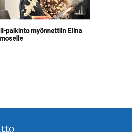
li-palkinto myönnettiin Elina
imoselle
tto