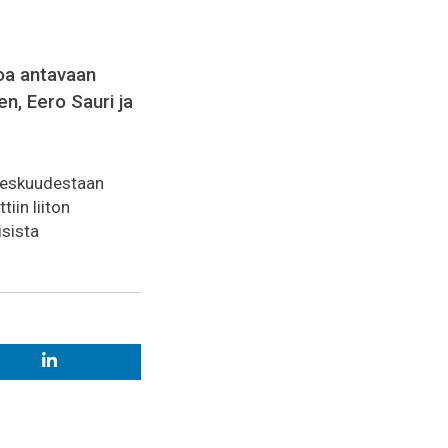
oa antavaan
n, Eero Sauri ja
 keskuudestaan
iin liiton
isista