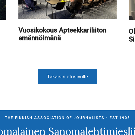
Vuosikokous Apteekkariliiton
Ol
emännöimänä
S
Takaisin etusivulle
THE FINNISH ASSOCIATION OF JOURNALISTS - EST.1905
omalainen Sanomalehtimieslii