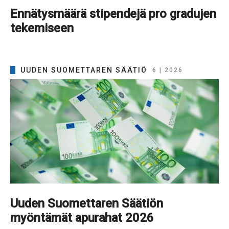
Ennätysmäärä stipendejä pro gradujen
tekemiseen
UUDEN SUOMETTAREN SÄÄTIÖ
6 | 2026
Uuden Suomettaren Säätiön
myöntämät apurahat 2026