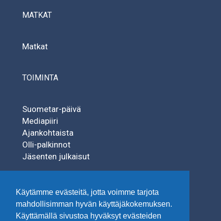
MATKAT
Matkat
TOIMINTA
Suometar-päivä
Mediapiiri
Ajankohtaista
Olli-palkinnot
Jäsenten julkaisut
SÄÄTIÖT
Käytämme evästeitä, jotta voimme tarjota
mahdollisimman hyvän käyttäjäkokemuksen.
Käyttämällä sivustoa hyväksyt evästeiden
Tuisku-säätiö