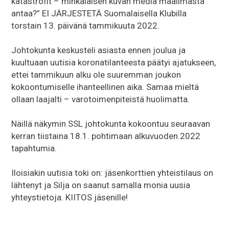
katastrofit – minkälaisen kuvan media maailmasta
antaa?” EI JÄRJESTETÄ Suomalaisella Klubilla
torstain 13. päivänä tammikuuta 2022.
Johtokunta keskusteli asiasta ennen joulua ja
kuultuaan uutisia koronatilanteesta päätyi ajatukseen,
ettei tammikuun alku ole suuremman joukon
kokoontumiselle ihanteellinen aika. Samaa mieltä
ollaan laajalti – varotoimenpiteistä huolimatta.
Näillä näkymin SSL johtokunta kokoontuu seuraavan
kerran tiistaina 18.1. pohtimaan alkuvuoden 2022
tapahtumia.
Iloisiakin uutisia toki on: jäsenkorttien yhteistilaus on
lähtenyt ja Silja on saanut samalla monia uusia
yhteystietoja. KIITOS jäsenille!