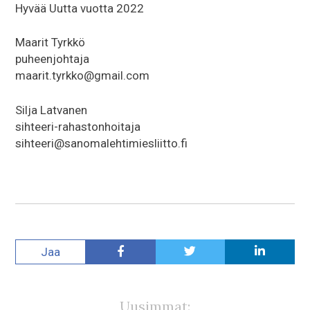
Hyvää Uutta vuotta 2022
Maarit Tyrkkö
puheenjohtaja
maarit.tyrkko@gmail.com
Silja Latvanen
sihteeri-rahastonhoitaja
sihteeri@sanomalehtimiesliitto.fi
Jaa
Uusimmat: