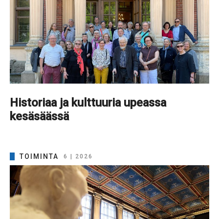
Historiaa ja kulttuuria upeassa
kesäsäässä
TOIMINTA
6 | 2026