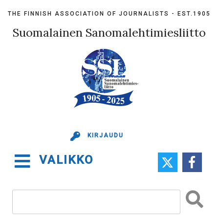
Skip
THE FINNISH ASSOCIATION OF JOURNALISTS - EST.1905
to
content
Suomalainen Sanomalehtimiesliitto
KIRJAUDU
VALIKKO