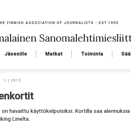
HE FINNISH ASSOCIATION OF JOURNALISTS - EST.1905
alainen Sanomalehtimiesliit
Jäsenille
Matkat
Toiminta
Sää
A
1 | 2015
senkortit
t on havaittu käyttökelpoisiksi. Kortilla saa alennuksi
iking Linelta.