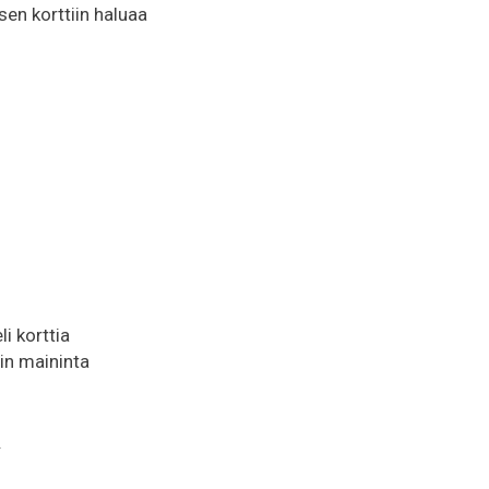
en korttiin haluaa
i korttia
hin maininta
.