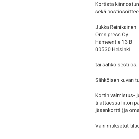
Kortista kiinnostu
sekä postiosoittee
Jukka Reinikainen
Omnipress Oy
Hämeentie 13 B
00530 Helsinki
tai sähköisesti os.
Sähköisen kuvan tu
Kortin valmistus- j
tilattaessa liiton 
jäsenkortti (ja oma
Vain maksetut tilau