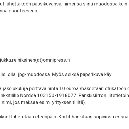
nut lähettäköön passikuvansa, nimensä siinä muodossa kuin s
nsa osoitteeseen:
 jukka.reinikainen(at)omnipress.fi
lisi olla .jpg-muodossa. Myös selkeä paperikuva käy.
a jakelukuluja peittävä hinta 10 euroa maksetaan etukäteen el
pankkitilille Nordea 103150-1918077. Pankkisiirron liitetietoi
 nimi, jos maksaa esim. yrityksen tililtä).
kset lähetetään eteenpäin. Kortit hankitaan sopivissa erissä