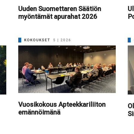
Uuden Suomettaren Säätiön
Ul
myöntämät apurahat 2026
Po
KOKOUKSET
5 | 2026
Vuosikokous Apteekkariliiton
Ol
emännöimänä
S