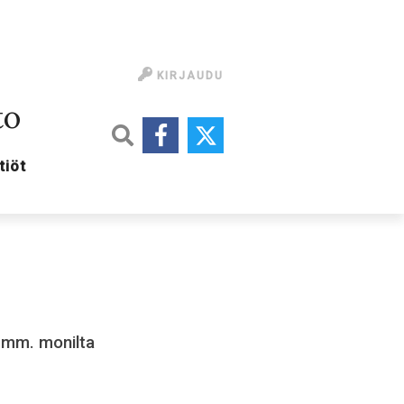
KIRJAUDU
to
tiöt
a mm. monilta