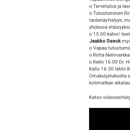
o Tervetuloa ja las
o Tutustuminen Rii
taidenäyttelyyn, ma
yhdessä etäisyyksis
o 15.00 kahvi/ tee
Jaakko Seeck
myö
o Vapaa tutustuminen
o Riitta Nelimarkka
o Kello 16.00 Dr. 
Kello 16.30 lähtö 
Omakuljetuksella s
kotimatkan aikatau
Katso videoesittely