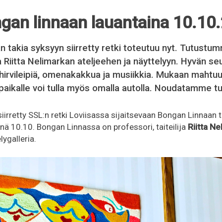
ngan linnaan lauantaina 10.10
 takia syksyyn siirretty retki toteutuu nyt. Tutust
ja Riitta Nelimarkan ateljeehen ja näyttelyyn. Hyvän seu
 hirvileipiä, omenakakkua ja musiikkia. Mukaan maht
 paikalle voi tulla myös omalla autolla. Noudatamme tu
iirretty SSL:n retki Loviisassa sijaitsevaan Bongan Linnaan 
änä 10.10. Bongan Linnassa on professori, taiteilija
Riitta N
lygalleria.