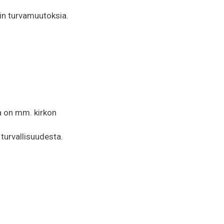
in turvamuutoksia.
 on mm. kirkon
turvallisuudesta.