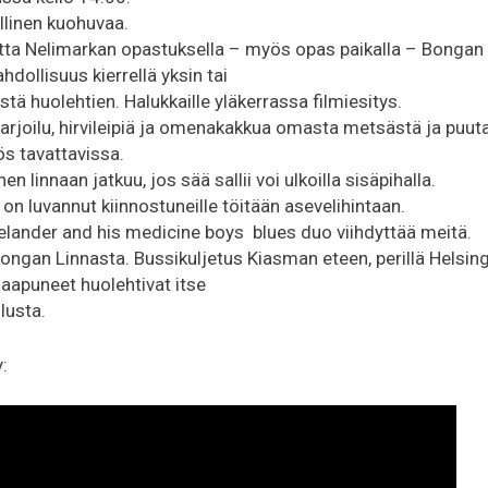
illinen kuohuvaa.
tta Nelimarkan opastuksella – myös opas paikalla – Bongan 
hdollisuus kierrellä yksin tai
tä huolehtien. Halukkaille yläkerrassa filmiesitys.
tarjoilu, hirvileipiä ja omenakakkua omasta metsästä ja puut
s tavattavissa.
 linnaan jatkuu, jos sää sallii voi ulkoilla sisäpihalla.
 on luvannut kiinnostuneille töitään asevelihintaan.
Helander and his medicine boys blues duo viihdyttää meitä.
Bongan Linnasta. Bussikuljetus Kiasman eteen, perillä Helsing
aapuneet huolehtivat itse
lusta.
: