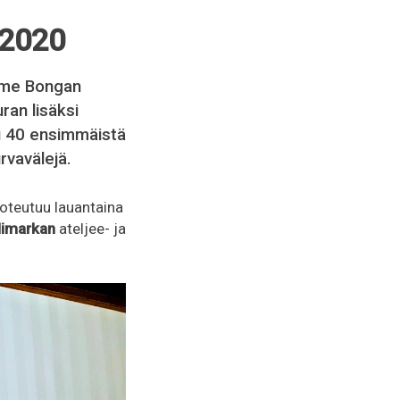
.2020
umme Bongan
ran lisäksi
uu 40 ensimmäistä
rvavälejä.
toteutuu lauantaina
elimarkan
ateljee- ja