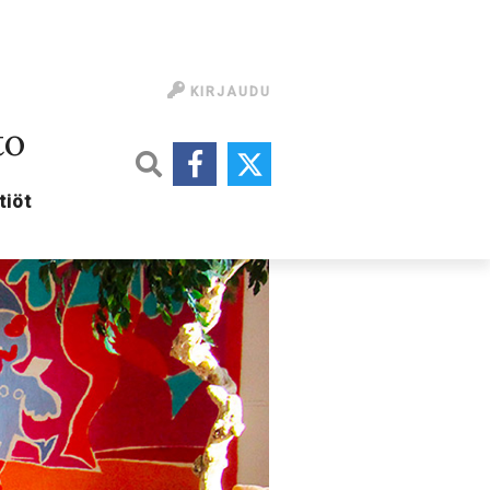
KIRJAUDU
to
tiöt