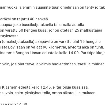
an vuoksi aiemmin suunniteltuun ohjelmaan on tehty joitak
räksi on rajattu 40 henkeä.
aapua joko bussikuljetuksella tai omalla autolla.
varattu 50 hengen bussi, johon otetaan 25 matkustajaa
estyksessä.
(omakuljetuksella) saapuville on varattu tilat 15 hengelle.
ä Loviisaan on vajaat 90 kilometriä, arvioitu aika on tunti.
mme Bongan Linnan edustalla kello 14.00. Parkkipaikkoja
in, jos olet terve ja valmis huolehtimaan itsesi ja muiden 
ö Kiasman edestä kello 12.45, ei tarjoilua bussissa.
uvoin, esim. yksityisautolla, oman aikataulun mukaan.
sa kello 14.00.