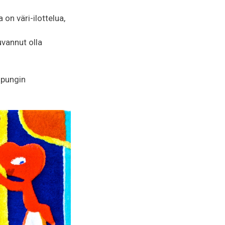
on väri-ilottelua,
uvannut olla
aupungin