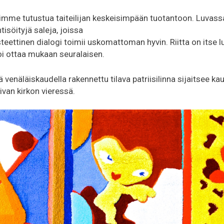
imme tutustua taiteilijan keskeisimpään tuotantoon. Luvassa 
tisöityjä saleja, joissa
eettinen dialogi toimii uskomattoman hyvin. Riitta on itse l
voi ottaa mukaan seuralaisen.
 venäläiskaudella rakennettu tilava patriisilinna sijaitsee k
ivan kirkon vieressä.