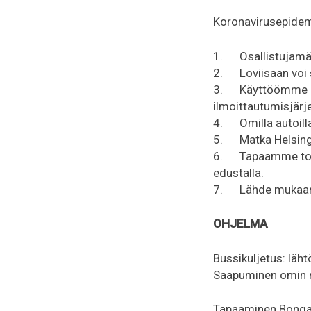
Koronavirusepidemi
1. Osallistujamää
2. Loviisaan voi s
3. Käyttöömme on 
ilmoittautumisjärj
4. Omilla autoilla 
5. Matka Helsingist
6. Tapaamme toise
edustalla.
7. Lähde mukaan va
OHJELMA
Bussikuljetus: läht
Saapuminen omin ne
Tapaaminen Bongas