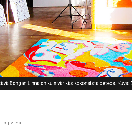
ävä Bongan Linna on kuin värikäs kokonaistaideteos. Kuva: 
A
9 | 2020