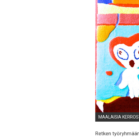
MAALAISIA KERROST
Retken työryhmään