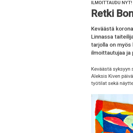
ILMOITTAUDU NYT!
Retki Bo
Keväästä koronan
Linnassa taiteili
tarjolla on myös
ilmoittautujaa ja
Keväästä syksyyn s
Aleksis Kiven päiv
työtilat sekä näytte