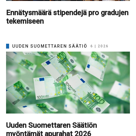
Ennätysmäärä stipendejä pro gradujen
tekemiseen
UUDEN SUOMETTAREN SÄÄTIÖ
6 | 2026
Uuden Suomettaren Säätiön
myöntämät apurahat 2026