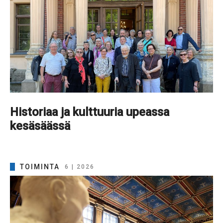
Historiaa ja kulttuuria upeassa
kesäsäässä
TOIMINTA
6 | 2026