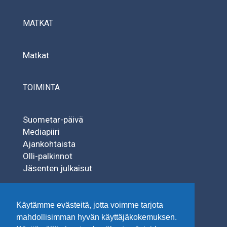
MATKAT
Matkat
TOIMINTA
Suometar-päivä
Mediapiiri
Ajankohtaista
Olli-palkinnot
Jäsenten julkaisut
SÄÄTIÖT
Käytämme evästeitä, jotta voimme tarjota
mahdollisimman hyvän käyttäjäkokemuksen.