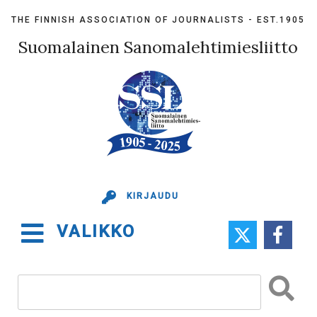
Skip
THE FINNISH ASSOCIATION OF JOURNALISTS - EST.1905
to
content
Suomalainen Sanomalehtimiesliitto
KIRJAUDU
VALIKKO