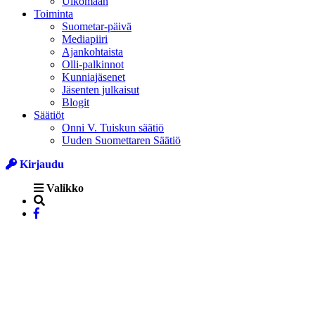
Ulkomaan
Toiminta
Suometar-päivä
Mediapiiri
Ajankohtaista
Olli-palkinnot
Kunniajäsenet
Jäsenten julkaisut
Blogit
Säätiöt
Onni V. Tuiskun säätiö
Uuden Suomettaren Säätiö
Kirjaudu
Valikko