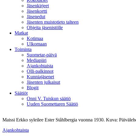
Kokoukset
Jäsenkirjeet
Jäsenkortti
Jäsenedut
Jäsenten muistotieto talteen
Ohjeita jäsenistölle
Matkat
Kotimaa
Ulkomaan
Toiminta
Suometar-päivä
Mediapiiri
Ajankohtaista
Olli-palkinnot
Kunniajäsenet
Jäsenten julkaisut
Blogit
Säätiöt
Onni V. Tuiskun säätiö
Uuden Suomettaren Säätiö
Maissi Erkko syleilee Ester Ståhlbergia vuonna 1930. Kuva: Päiväle
Ajankohtaista