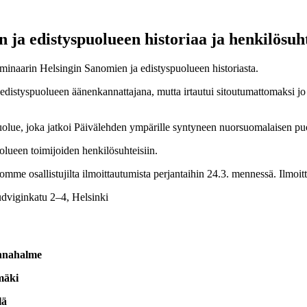
 ja edistyspuolueen historiaa ja henkilösuh
eminaarin Helsingin Sanomien ja edistyspuolueen historiasta.
edistyspuolueen äänenkannattajana, mutta irtautui sitoutumattomaksi jo 
uolue, joka jatkoi Päivälehden ympärille syntyneen nuorsuomalaisen pu
lueen toimijoiden henkilösuhteisiin.
vomme osallistujilta ilmoittautumista perjantaihin 24.3. mennessä. Ilmo
dviginkatu 2–4, Helsinki
innahalme
mäki
lä