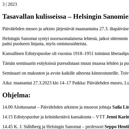
3 | 2023
Tasavallan kulisseissa – Helsingin Sanomien
Päivälehden museo ja arkisto järjestävät maanantaina 27.3. iltapäiväs
Helsingin Sanomat syntyi nuorsuomalaisena lehtenä, jatkoi sittemmin 
paitsi puolueen linjasta, myös omistussuhteista.
Kansallinen Edistyspuolue oli vuosina 1918–1951 toiminut liberaalip
Tämän seminaarin esityksissä pureudutaan muun muassa lehden ja puo
Seminaari on maksuton ja avoin kaikille aiheesta kiinnostuneille. Toi
Aika: maanantai 27.3.2023 klo 14–17 Paikka: Päivälehden museo, Lu
Ohjelma:
14.00 Aloitussanat – Päivälehden arkiston ja museon johtaja
Saila L
14.15 Edistyspuolue ja kriisinkestävä kansakunta – VTT
Jenni Kari
14.45 K. J. Ståhlberg ja Helsingin Sanomat – professori
Seppo Henti