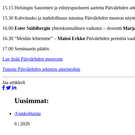
15.15 Helsingin Sanomien ja edistyspuolueen aarteita Päivälehden arki
15.30 Kahvitauko ja mahdollisuus tutustua Päivälehden museon näytt
16.00
Ester Ståhlbergin
yhteiskunnallinen vaikutus – dosentti
Marja
16.30 ”Meidän lehtemme” –
Maissi Erkko
Päivälehden perintöä vaa
17.00 Seminaarin päätös
Lue lisää Päivälehden museosta
Tutustu Päivälehden arkiston aineistoihin
Jaa
artikkeli
Uusimmat:
Ajankohtaista
6 | 2026