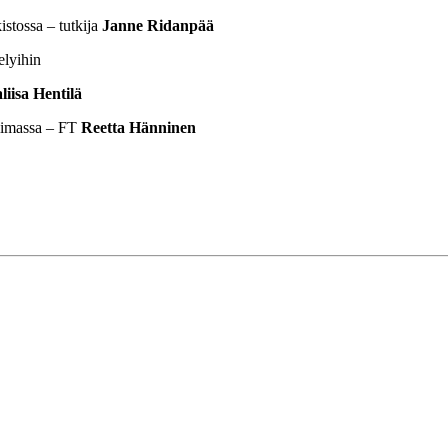
stossa – tutkija
Janne Ridanpää
elyihin
liisa Hentilä
limassa – FT
Reetta Hänninen