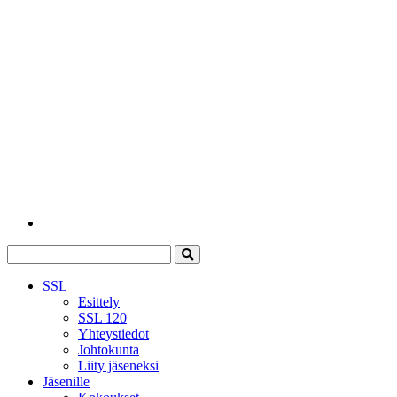
SSL
Esittely
SSL 120
Yhteystiedot
Johtokunta
Liity jäseneksi
Jäsenille