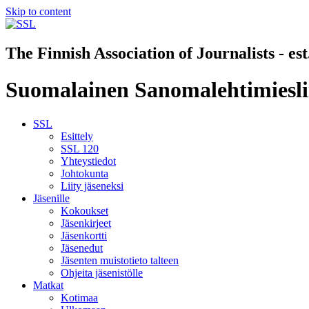
Skip to content
The Finnish Association of Journalists - es
Suomalainen Sanomalehtimiesli
SSL
Esittely
SSL 120
Yhteystiedot
Johtokunta
Liity jäseneksi
Jäsenille
Kokoukset
Jäsenkirjeet
Jäsenkortti
Jäsenedut
Jäsenten muistotieto talteen
Ohjeita jäsenistölle
Matkat
Kotimaa