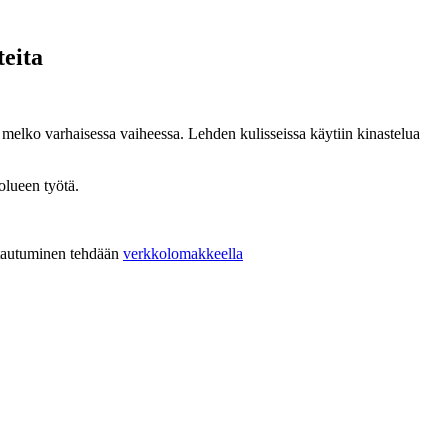
teita
melko varhaisessa vaiheessa. Lehden kulisseissa käytiin kinastelua
olueen työtä.
ittautuminen tehdään
verkkolomakkeella