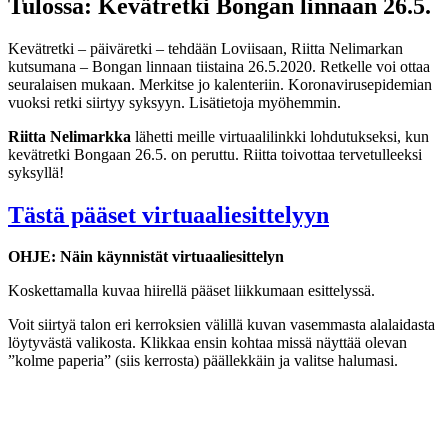
Tulossa: Kevätretki Bongan linnaan 26.5.
Kevätretki – päiväretki – tehdään Loviisaan, Riitta Nelimarkan
kutsumana – Bongan linnaan tiistaina 26.5.2020. Retkelle voi ottaa
seuralaisen mukaan. Merkitse jo kalenteriin. Koronavirusepidemian
vuoksi retki siirtyy syksyyn. Lisätietoja myöhemmin.
Riitta Nelimarkka
lähetti meille virtuaalilinkki lohdutukseksi, kun
kevätretki Bongaan 26.5. on peruttu. Riitta toivottaa tervetulleeksi
syksyllä!
Tästä pääset virtuaaliesittelyyn
OHJE: Näin käynnistät virtuaaliesittelyn
Koskettamalla kuvaa hiirellä pääset liikkumaan esittelyssä.
Voit siirtyä talon eri kerroksien välillä kuvan vasemmasta alalaidasta
löytyvästä valikosta. Klikkaa ensin kohtaa missä näyttää olevan
”kolme paperia” (siis kerrosta) päällekkäin ja valitse halumasi.