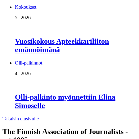
Kokoukset
5 | 2026
Vuosikokous Apteekkariliiton
emännöimänä
Olli-palkinnot
4 | 2026
Olli-palkinto myönnettiin Elina
Simoselle
Takaisin etusivulle
The Finnish Association of Journalists -