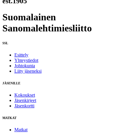
est.1905
Suomalainen
Sanomalehtimiesliitto
SSL
Esittely
Yhteystiedot
Johtokunta
Liity jäseneksi
JÄSENILLE
Kokoukset
Jäsenkirjeet
Jäsenkortti
MATKAT
Matkat