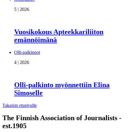
5 | 2026
Vuosikokous Apteekkariliiton
emännöimänä
Olli-palkinnot
4 | 2026
Olli-palkinto myönnettiin Elina
Simoselle
Takaisin etusivulle
The Finnish Association of Journalists -
est.1905