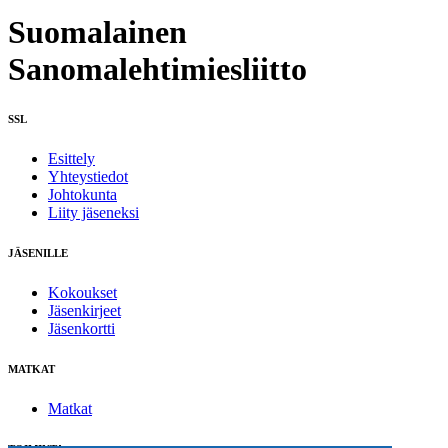
Suomalainen
Sanomalehtimiesliitto
SSL
Esittely
Yhteystiedot
Johtokunta
Liity jäseneksi
JÄSENILLE
Kokoukset
Jäsenkirjeet
Jäsenkortti
MATKAT
Matkat