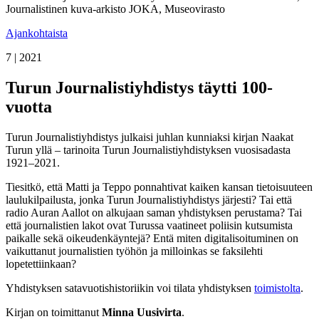
Journalistinen kuva-arkisto JOKA, Museovirasto
Ajankohtaista
7 | 2021
Turun Journalistiyhdistys täytti 100-
vuotta
Turun Journalistiyhdistys julkaisi juhlan kunniaksi kirjan Naakat
Turun yllä – tarinoita Turun Journalistiyhdistyksen vuosisadasta
1921–2021.
Tiesitkö, että Matti ja Teppo ponnahtivat kaiken kansan tietoisuuteen
laulukilpailusta, jonka Turun Journalistiyhdistys järjesti? Tai että
radio Auran Aallot on alkujaan saman yhdistyksen perustama? Tai
että journalistien lakot ovat Turussa vaatineet poliisin kutsumista
paikalle sekä oikeudenkäyntejä? Entä miten digitalisoituminen on
vaikuttanut journalistien työhön ja milloinkas se faksilehti
lopetettiinkaan?
Yhdistyksen satavuotishistoriikin voi tilata yhdistyksen
toimistolta
.
Kirjan on toimittanut
Minna Uusivirta
.