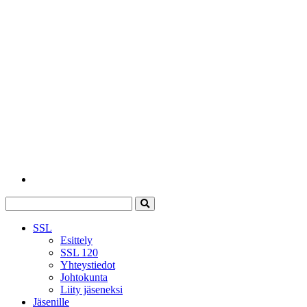
SSL
Esittely
SSL 120
Yhteystiedot
Johtokunta
Liity jäseneksi
Jäsenille