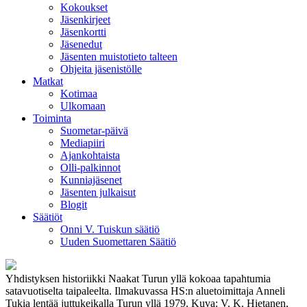
Kokoukset
Jäsenkirjeet
Jäsenkortti
Jäsenedut
Jäsenten muistotieto talteen
Ohjeita jäsenistölle
Matkat
Kotimaa
Ulkomaan
Toiminta
Suometar-päivä
Mediapiiri
Ajankohtaista
Olli-palkinnot
Kunniajäsenet
Jäsenten julkaisut
Blogit
Säätiöt
Onni V. Tuiskun säätiö
Uuden Suomettaren Säätiö
Yhdistyksen historiikki Naakat Turun yllä kokoaa tapahtumia
satavuotiselta taipaleelta. Ilmakuvassa HS:n aluetoimittaja Anneli
Tukia lentää juttukeikalla Turun yllä 1979. Kuva: V. K. Hietanen,