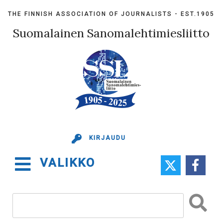
Skip
THE FINNISH ASSOCIATION OF JOURNALISTS - EST.1905
to
content
Suomalainen Sanomalehtimiesliitto
KIRJAUDU
VALIKKO