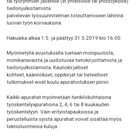
tai työryhmien jäsenille (ei yhteisöille tai yhdistyksille)
tiedonjulkistamista
palvelevan työsuunnitelman toteuttamiseen lähinnä
luovan työn korvauksina.
Hakuaika alkaa 1.5. ja päättyy 31.5.2019 klo 16.00.
Myönnetyllä avustuksella tuetaan monipuolista,
monikanavaista ja uudistuvaa tietokirjoittamista ja
tiedonjulkistamista. Kaunokirjalliset
kohteet, käännökset, oppikirjat tai tieteelliset
tutkimukset eivät kuulu apurahoituksen piiriin.
Kaikki apurahat myönnetään henkilökohtaisina
työskentelyapurahoina 2, 4, 6 tai 8 kuukauden
työskentelyyn. Vain erityistapauksissa ja
perustelluista syistä apurahat voivat sisältää myös
teknisluonteisia kuluja.