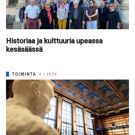
Historiaa ja kulttuuria upeassa
kesäsäässä
TOIMINTA
6 | 2026