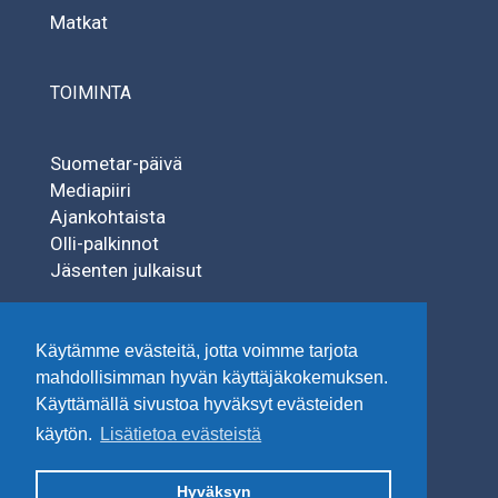
Matkat
TOIMINTA
Suometar-päivä
Mediapiiri
Ajankohtaista
Olli-palkinnot
Jäsenten julkaisut
SÄÄTIÖT
Käytämme evästeitä, jotta voimme tarjota
mahdollisimman hyvän käyttäjäkokemuksen.
Käyttämällä sivustoa hyväksyt evästeiden
Tuisku-säätiö
käytön.
Lisätietoa evästeistä
Uuden Suomettaren Säätiö
Hyväksyn