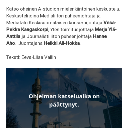
Katso oheinen A-studion mielenkiintoinen keskustelu.
Keskustelijoina Medialiiton puheenjohtaja ja
Mediatalo Keskisuomalaisen konsernijohtaja
Vesa-
Pekka Kangaskorpi
, Ylen toimitusjohtaja
Merja Ylä-
Anttila
ja Journalistiliiton puheenjohtaja
Hanne
Aho
. Juontajana
Heikki Ali-Hokka
.
Teksti: Eeva-Liisa Vallin
Miten Yle-lain muutos vaikuttaisi media-alaan?, Videoso
Ohjelman katseluaika on
päättynyt
.