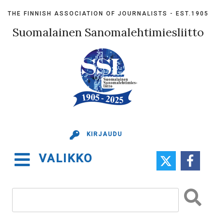
Skip
THE FINNISH ASSOCIATION OF JOURNALISTS - EST.1905
to
content
Suomalainen Sanomalehtimiesliitto
KIRJAUDU
VALIKKO