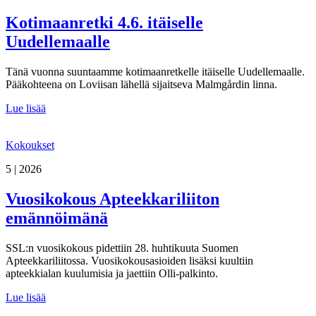
Kotimaanretki 4.6. itäiselle
Uudellemaalle
Tänä vuonna suuntaamme kotimaanretkelle itäiselle Uudellemaalle.
Pääkohteena on Loviisan lähellä sijaitseva Malmgårdin linna.
Lue lisää
Kokoukset
5 | 2026
Vuosikokous Apteekkariliiton
emännöimänä
SSL:n vuosikokous pidettiin 28. huhtikuuta Suomen
Apteekkariliitossa. Vuosikokousasioiden lisäksi kuultiin
apteekkialan kuulumisia ja jaettiin Olli-palkinto.
Lue lisää