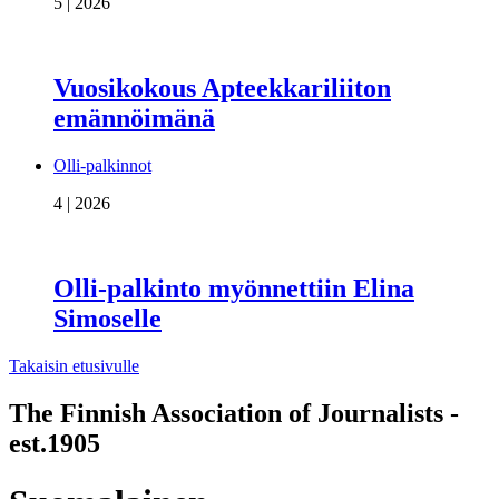
5 | 2026
Vuosikokous Apteekkariliiton
emännöimänä
Olli-palkinnot
4 | 2026
Olli-palkinto myönnettiin Elina
Simoselle
Takaisin etusivulle
The Finnish Association of Journalists -
est.1905