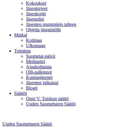
Kokoukset
Jäsenkirjeet
Jäsenkortti
Jäsenedut
Jäsenten muistotieto talteen
Ohjeita jäsenistölle
Matkat
Kotimaa
Ulkomaan
Toiminta
Suometar-päivä
Mediapiiri
Ajankohtaista
Olli-palkinnot
Kunniajäsenet
Jäsenten julkaisut
Blogit
Säätiöt
Onni V. Tuiskun säätiö
Uuden Suomettaren Säätiö
Uuden Suomettaren Säätiö