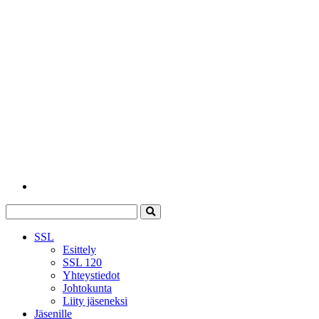
SSL
Esittely
SSL 120
Yhteystiedot
Johtokunta
Liity jäseneksi
Jäsenille