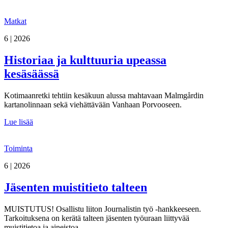
Matkat
6 | 2026
Historiaa ja kulttuuria upeassa
kesäsäässä
Kotimaanretki tehtiin kesäkuun alussa mahtavaan Malmgårdin
kartanolinnaan sekä viehättävään Vanhaan Porvooseen.
Lue lisää
Toiminta
6 | 2026
Jäsenten muistitieto talteen
MUISTUTUS! Osallistu liiton Journalistin työ -hankkeeseen.
Tarkoituksena on kerätä talteen jäsenten työuraan liittyvää
muistitietoa ja aineistoa.