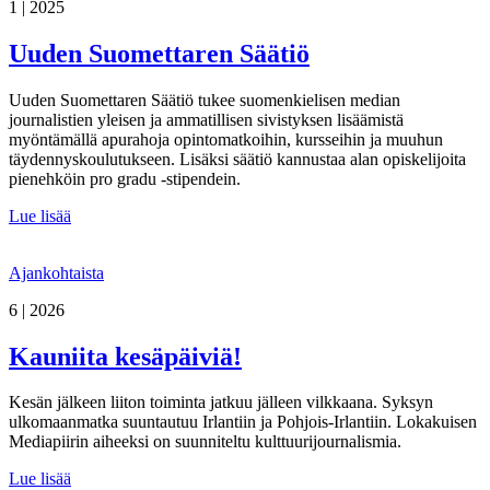
1 | 2025
Uuden Suomettaren Säätiö
Uuden Suomettaren Säätiö tukee suomenkielisen median
journalistien yleisen ja ammatillisen sivistyksen lisäämistä
myöntämällä apurahoja opintomatkoihin, kursseihin ja muuhun
täydennyskoulutukseen. Lisäksi säätiö kannustaa alan opiskelijoita
pienehköin pro gradu -stipendein.
Lue lisää
Ajankohtaista
6 | 2026
Kauniita kesäpäiviä!
Kesän jälkeen liiton toiminta jatkuu jälleen vilkkaana. Syksyn
ulkomaanmatka suuntautuu Irlantiin ja Pohjois-Irlantiin. Lokakuisen
Mediapiirin aiheeksi on suunniteltu kulttuurijournalismia.
Lue lisää