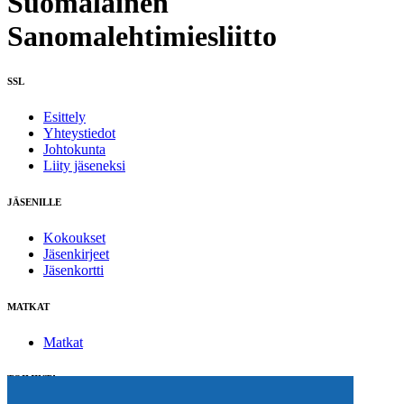
Suomalainen
Sanomalehtimiesliitto
SSL
Esittely
Yhteystiedot
Johtokunta
Liity jäseneksi
JÄSENILLE
Kokoukset
Jäsenkirjeet
Jäsenkortti
MATKAT
Matkat
TOIMINTA