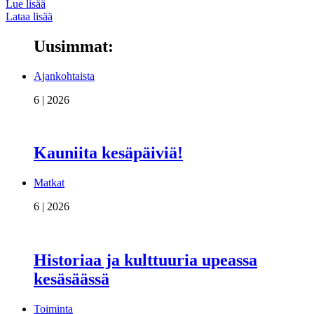
Lue lisää
Lataa lisää
Uusimmat:
Ajankohtaista
6 | 2026
Kauniita kesäpäiviä!
Matkat
6 | 2026
Historiaa ja kulttuuria upeassa
kesäsäässä
Toiminta