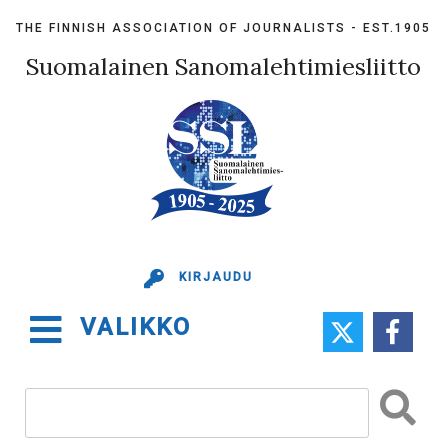
Skip
THE FINNISH ASSOCIATION OF JOURNALISTS - EST.1905
to
content
Suomalainen Sanomalehtimiesliitto
KIRJAUDU
VALIKKO