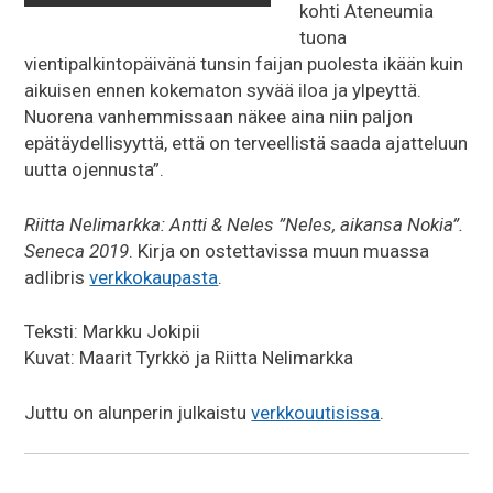
kohti Ateneumia
tuona
vientipalkintopäivänä tunsin faijan puolesta ikään kuin
aikuisen ennen kokematon syvää iloa ja ylpeyttä.
Nuorena vanhemmissaan näkee aina niin paljon
epätäydellisyyttä, että on terveellistä saada ajatteluun
uutta ojennusta”.
Riitta Nelimarkka: Antti & Neles ”Neles, aikansa Nokia”.
Seneca 2019
. Kirja on ostettavissa muun muassa
adlibris
verkkokaupasta
.
Teksti: Markku Jokipii
Kuvat: Maarit Tyrkkö ja Riitta Nelimarkka
Juttu on alunperin julkaistu
verkkouutisissa
.