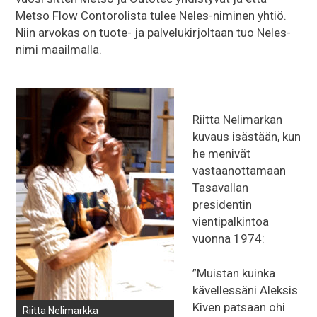
Metso Flow Contorolista tulee Neles-niminen yhtiö.
Niin arvokas on tuote- ja palvelukirjoltaan tuo Neles-
nimi maailmalla.
Riitta Nelimarkan
kuvaus isästään, kun
he menivät
vastaanottamaan
Tasavallan
presidentin
vientipalkintoa
vuonna 1974:
”Muistan kuinka
kävellessäni Aleksis
Kiven patsaan ohi
Riitta Nelimarkka