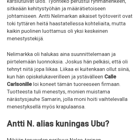
karsiutuivat ulos. Työnteko perustui ryhmähenkeen,
sitkeään kehitystyöhän ja määrätietoiseen
johtamiseen. Antti Nelimarkan aikaiset työtoverit ovat
toki tyttären heitä haastatellessa kohteliaita, mutta
kaikin puolinen luottamus oli yksi keskeinen
menestystekijä.
Nelimarkka oli halukas aina suunnittelemaan ja
piirtelemään luonnoksia. Joskus hän pelkäsi, että oli
tehnyt niitä jopa liikaa. Liikaa ei kuitenkaan ollut siinä,
kun hän opiskelukaverilleen ja ystävälleen
Calle
Carlsonille
loi koneet tämän tuoreeseen firmaan.
Tuotteesta tuli menestys, monien muistama
närästysjauhe Samarin, jolla moni hoiti vaihtelevalla
menestyksellä myös krapulaansa.
Antti N. alias kuningas Ubu?
Mikään terveyden perikuva Neles-tarinan