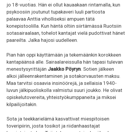
jo 18-vuotias. Hän ei ollut kauaakaan rintamalla, kun
psykoosiin joutunut tupakaveri luuli partiosta
palaavaa Anttia viholliseksi ampuen tätä
konepistoolilla. Kun häntä oltiin siirtämässä Ruotsiin
sotasairaalaan, tohelot kantajat vielä pudottivat hänet
paareilta. Jalka hajosi uudelleen.
Pian hän oppi käyttämään ja tekemäänkin korokkeen
kantapäänsä alle. Sairaalareissulla hän tapasi tulevan
menestysyrittäjän
Jaakko Pöyryn
. Sotien jälkeen
alkoi jälleenrakentaminen ja sotakorvausten maksu.
Maa tarvitsi osaavia insinöörejä, ja sellaisia 1940-
luvun jälkipuoliskolla valmistui suuri joukko. He olivat
opiskelutovereita, yhteistyökumppaneita ja miksei
kilpailijoitakin.
Sota ja teekkarielämä kasvattivat miespitoisen
toveripiirin, josta tosikot ja riidanhaastajat