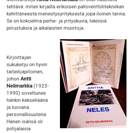
tehtävä: miten kirjailla erikoisen palloventtiilitekniikan
kehittäneestä menestysyrityksestä jopa iloinen tarina.
Se on kokoelma perhe- ja yrityskuvia, teknisiä
piirustuksia ja aikalaisten muistoja.
Kirjoittajan
sukuketju on hyvin
taiteilijapitoinen,
johon
Antti
Nelimarkka
(1923-
1990) soveltunee
hänkin kekseliäänä
ja luovana
personallisuutena.
Hänen isänsä oli
pohjalaisia