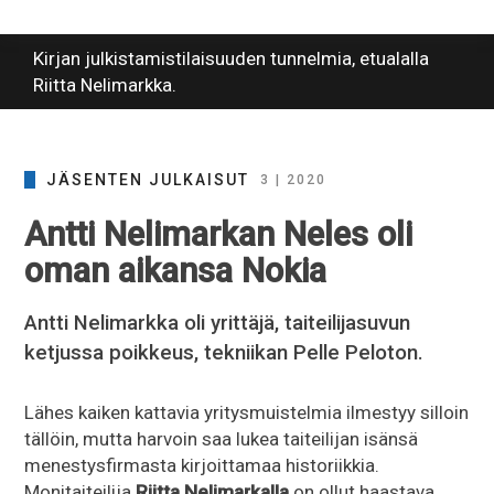
Kirjan julkistamistilaisuuden tunnelmia, etualalla
Riitta Nelimarkka.
JÄSENTEN JULKAISUT
3 | 2020
Antti Nelimarkan Neles oli
oman aikansa Nokia
Antti Nelimarkka oli yrittäjä, taiteilijasuvun
ketjussa poikkeus, tekniikan Pelle Peloton.
Lähes kaiken kattavia yritysmuistelmia ilmestyy silloin
tällöin, mutta harvoin saa lukea taiteilijan isänsä
menestysfirmasta kirjoittamaa historiikkia.
Monitaiteilija
Riitta Nelimarkalla
on ollut haastava