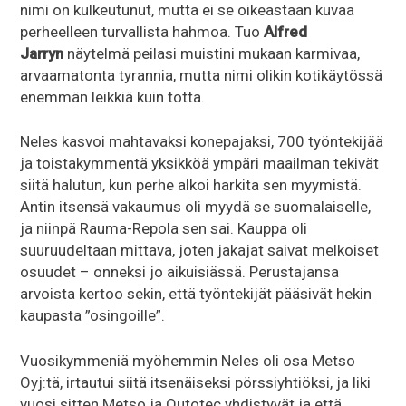
nimi on kulkeutunut, mutta ei se oikeastaan kuvaa
perheelleen turvallista hahmoa. Tuo
Alfred
Jarryn
näytelmä peilasi muistini mukaan karmivaa,
arvaamatonta tyrannia, mutta nimi olikin kotikäytössä
enemmän leikkiä kuin totta.
Neles kasvoi mahtavaksi konepajaksi, 700 työntekijää
ja toistakymmentä yksikköä ympäri maailman tekivät
siitä halutun, kun perhe alkoi harkita sen myymistä.
Antin itsensä vakaumus oli myydä se suomalaiselle,
ja niinpä Rauma-Repola sen sai. Kauppa oli
suuruudeltaan mittava, joten jakajat saivat melkoiset
osuudet – onneksi jo aikuisiässä. Perustajansa
arvoista kertoo sekin, että työntekijät pääsivät hekin
kaupasta ”osingoille”.
Vuosikymmeniä myöhemmin Neles oli osa Metso
Oyj:tä, irtautui siitä itsenäiseksi pörssiyhtiöksi, ja liki
vuosi sitten Metso ja Outotec yhdistyvät ja että