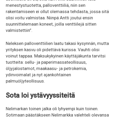
menestystuotetta, palloventtiiliä, niin sen
rakentamiseen ei ollut olemassa tehdasta, jossa sitä
olisi voitu valmistaa. Niinpä Antti joutui ensin
suunnittelemaan koneet, joilla venttiilejä sitten
valmistettiin”.
Neleksen palloventtiilien laatu takasi kysynnän, mutta
yrityksen kasvu oli pidettävä kurissa. Vauhti olisi
voinut tappaa. Maksukykyinen käyttäjäkunta tarvitsi
tuotteita: sellu- ja paperimassateollisuus,
öljyjalostamot, maakaasu- ja petrokemia,
ydinvoimalat ja nyt ajankohtainen
palmuöljyteollisuus.
Sota loi ystävyyssiteitä
Nelimarkan toinen jalka oli lyhyempi kuin toinen.
Sotimaan päästäkseen Nelimarkka valehteli olevansa