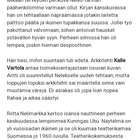
päähenkilömme varmaan ollut. Kirjan kansikuvassa
hän on tehtaallaan näpräämässä jotakin laitetta
palttoo päällä ja ikuinen tupakkansa suussa. Jollei työ
pakottanut valvomaan, siihen antoivat hauskat
ystävätkin hyvän syyn. Perheen silmissä hän oli
lempeä, joskin hieman despoottinen.
Hän tiesi, mihin suuntaan tuli edetä. Arkkitehti
Kalle
Vartola
antaa toimeksiantajastaan osuvan kuvan.
Antti oli suunnitellut Nelekselle uuden tehtaan, mutta
loppujen lopuksi arkkitehti sai määritellä sinne vain
muutamia värejä. Eli asiakas oli jopa liian nopea.
Rahaa ja aikaa säästyi.
Riitta Nelimarkka kertoo isänsä nauttineen perheen
keskuudessa lempinimeä Kuningas Ubu. Näytelmä on
yli vuosisadan ikäinen ja se oli kuumaa teatterikamaa
Suomessa jo 1960-luvulla. Teatterikokemuksesta