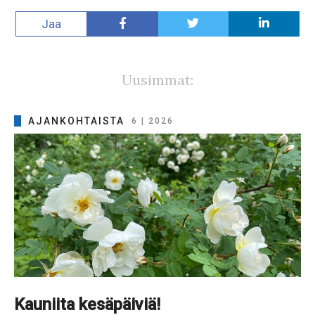
Jaa
Uusimmat:
AJANKOHTAISTA
6 | 2026
Kauniita kesäpäiviä!