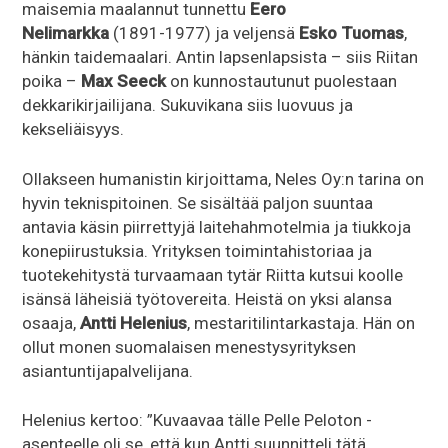
maisemia maalannut tunnettu
Eero
Nelimarkka
(1891-1977) ja veljensä
Esko Tuomas
,
hänkin taidemaalari. Antin lapsenlapsista – siis Riitan
poika –
Max Seeck
on kunnostautunut puolestaan
dekkarikirjailijana. Sukuvikana siis luovuus ja
kekseliäisyys.
Ollakseen humanistin kirjoittama, Neles Oy:n tarina on
hyvin teknispitoinen. Se sisältää paljon suuntaa
antavia käsin piirrettyjä laitehahmotelmia ja tiukkoja
konepiirustuksia. Yrityksen toimintahistoriaa ja
tuotekehitystä turvaamaan tytär Riitta kutsui koolle
isänsä läheisiä työtovereita. Heistä on yksi alansa
osaaja,
Antti Helenius
, mestaritilintarkastaja. Hän on
ollut monen suomalaisen menestysyrityksen
asiantuntijapalvelijana.
Helenius kertoo: ”Kuvaavaa tälle Pelle Peloton -
asenteelle oli se, että kun Antti suunnitteli tätä