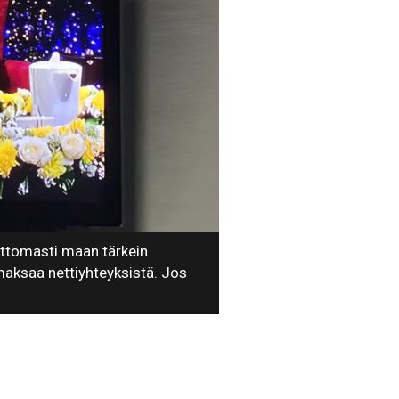
ottomasti maan tärkein
i maksaa nettiyhteyksistä. Jos