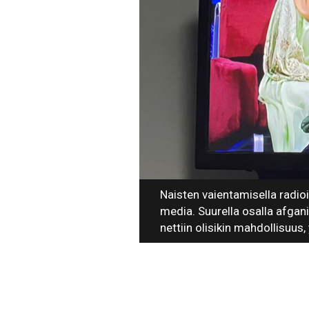
Naisten vaientamisella radio
media. Suurella osalla afganis
nettiin olisikin mahdollisuus