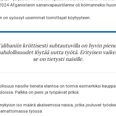
024 Afganistanin sananvapaustilanne oli kolmanneksi huo
 on syössyt useimmat toimittajat köyhyyteen.
alibaniin kriittisesti suhtautuvilla on hyvin pien
ahdollisuudet löytää uutta työtä. Erityisen vaike
se on tietysti naisille.
lisuus naisille tienata elantoa on toimia esimerkiksi kauppa
loissa. Palkka on pieni ja työpäivät pitkiä.
nykyisin iso määrä akateemisia naisia, jotka joutuvat työs
taamattomassa työssä.