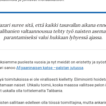
azari suree sitä, että kaikki tasavallan aikana enn
alibanien valtaannousua tehty työ naisten asem
parantamiseksi valui hukkaan lyhyessä ajassa.
ksiemme puolesta vuosia ja nyt meidät on eristetty ja syöst
zari sanoo
Afgaaninaisen katse –palstan jutussa
.
ä toimituksissa ei ole virallisesti kielletty. Eliminointi hoid
tamaan naiset. Uhkailu toimii, koska maassa vallitsee pelon i
t uskalla olla tottelematta Talibania.
aisten sallitaan edelleen olla töissä toimittajina, mutta ankari