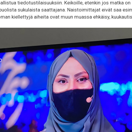
llistua tiedotustilaisuuksiin. Keikoille, etenkin jos matka on 
olista sukulaista saattajana. Naistoimittajat eivät saa esime
toman kiellettyjä aiheita ovat muun muassa ehkäisy, kuukautis