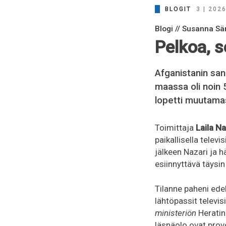
BLOGIT
3 | 202
Blogi // Susanna Sä
Pelkoa, s
Afganistanin sa
maassa oli noin 
lopetti muutama
Toimittaja
Laila Na
paikallisella tele
jälkeen Nazari ja h
esiinnyttävä täysi
Tilanne paheni edel
lähtöpassit televi
ministeriön
Heratin
läsnäolo ovat provo