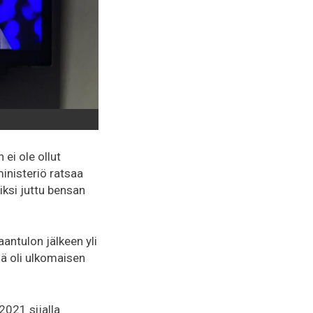
 ei ole ollut
inisteriö ratsaa
kiksi juttu bensan
aantulon jälkeen yli
ä oli ulkomaisen
2021 sijalla