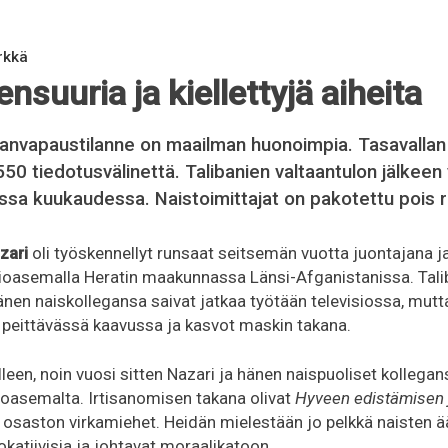
6
rkkä
ensuuria ja kiellettyjä aiheita
nanvapaustilanne on maailman huonoimpia. Tasavallan
550 tiedotusvälinettä. Talibanien valtaantulon jälkeen
ssa kuukaudessa. Naistoimittajat on pakotettu pois 
zari
oli työskennellyt runsaat seitsemän vuotta juontajana j
visioasemalla Heratin maakunnassa Länsi-Afganistanissa. Tali
änen naiskollegansa saivat jatkaa työtään televisiossa, mutt
n peittävässä kaavussa ja kasvot maskin takana.
leen, noin vuosi sitten Nazari ja hänen naispuoliset kollegan
sioasemalta. Irtisanomisen takana olivat
Hyveen edistämisen 
 osaston virkamiehet. Heidän mielestään jo pelkkä naisten 
katiivisia ja johtavat moraalikatoon.