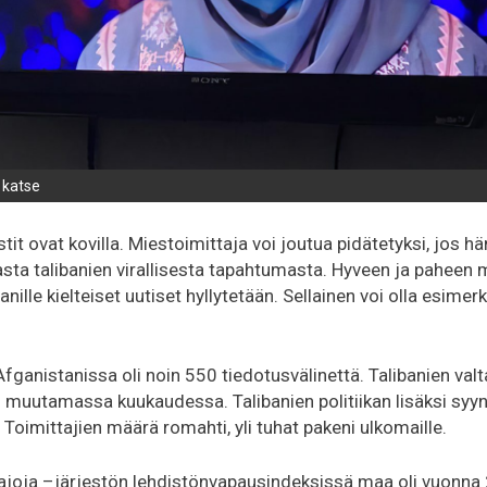
 katse
it ovat kovilla. Miestoimittaja voi joutua pidätetyksi, jos hän
asta talibanien virallisesta tapahtumasta. Hyveen ja paheen m
anille kielteiset uutiset hyllytetään. Sellainen voi olla esimer
fganistanissa oli noin 550 tiedotusvälinettä. Talibanien valt
 muutamassa kuukaudessa. Talibanien politiikan lisäksi syyn
Toimittajien määrä romahti, yli tuhat pakeni ulkomaille.
rajoja –järjestön lehdistönvapausindeksissä maa oli vuonna 