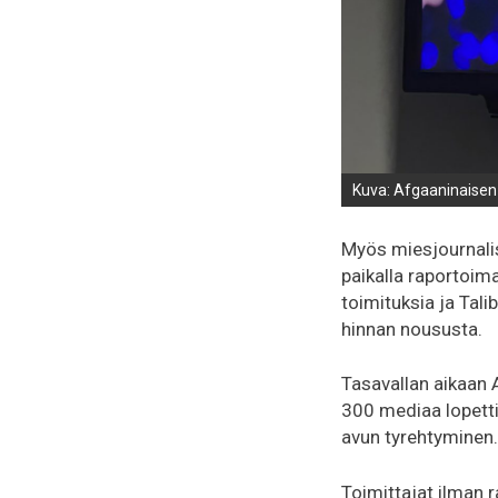
Kuva: Afgaaninaisen
Myös miesjournalist
paikalla raportoim
toimituksia ja Talib
hinnan noususta.
Tasavallan aikaan A
300 mediaa lopetti
avun tyrehtyminen. 
Toimittajat ilman 