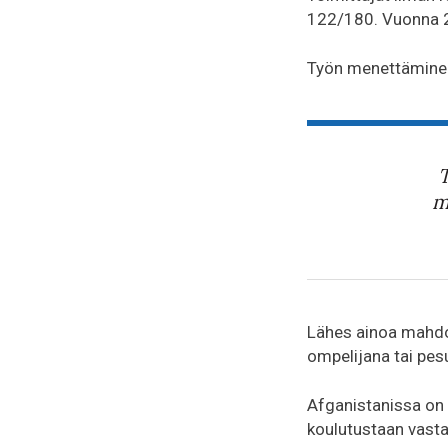
122/180. Vuonna 2
Työn menettäminen
T
m
Lähes ainoa mahdol
ompelijana tai pesu
Afganistanissa on 
koulutustaan vas