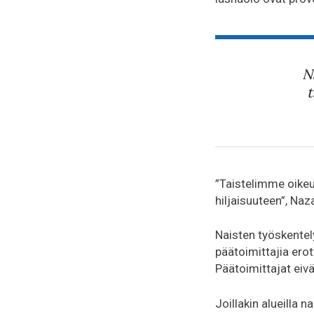
N
t
”Taistelimme oikeu
hiljaisuuteen”, Na
Naisten työskentely
päätoimittajia erot
Päätoimittajat eivä
Joillakin alueilla n