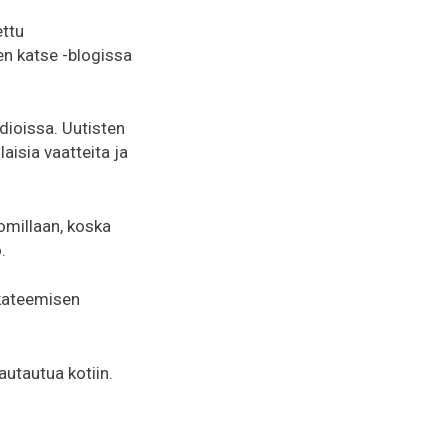
ttu
en katse -blogissa
dioissa. Uutisten
aisia vaatteita ja
 omillaan, koska
.
akateemisen
utautua kotiin.