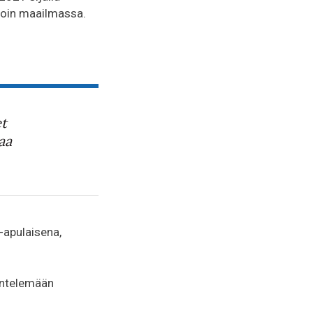
noin maailmassa.
et
aa
-apulaisena,
kentelemään