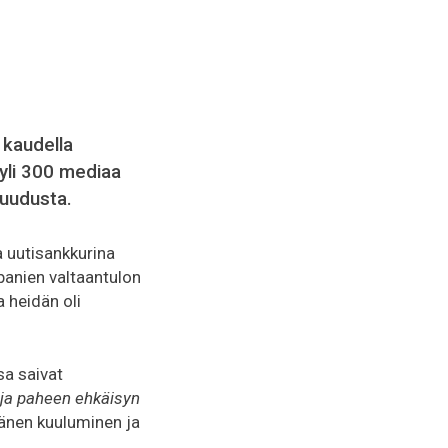
 kaudella
 yli 300 mediaa
ruudusta.
a uutisankkurina
banien valtaantulon
a heidän oli
sa saivat
ja paheen ehkäisyn
äänen kuuluminen ja