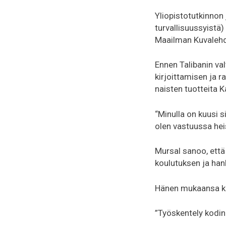
Yliopistotutkinnon
turvallisuussyistä
Maailman Kuvaleh
Ennen Talibanin va
kirjoittamisen ja r
naisten tuotteita K
“Minulla on kuusi s
olen vastuussa hei
Mursal sanoo, ett
koulutuksen ja ha
Hänen mukaansa kau
”Työskentely kodin