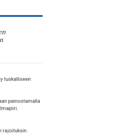
en
an
y tuskalliseen
etaan painostamalla
lmapiiri.
n rajoituksin.