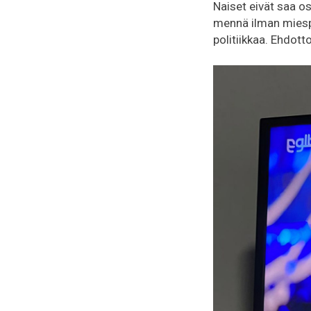
Naiset eivät saa osa
mennä ilman miespu
politiikkaa. Ehdot