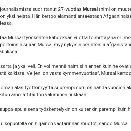
 journalismista suorittanut 27-vuotias
Mursal
(nimi on muute
) on yksi heistä. Hän kertoo elämäntilanteestaan Afgaaninais
dessä.
ltaa Mursal työskenteli kahdeksan vuotta toimittajana eri me
aportoinnin sijaan Mursal myy nykyisin perinteisiä afganistanil
abulissa.
isarta ja yksi veli. En voi mennä naimisiin ennen kuin he ovat
stä kaikista. Veljeni on vasta kymmenvuotias”, Mursal kertoo
ä oman alan työttömyyttä suurempi suru on nähdä vuosien 
nkitun ammattitaidon valuminen hukkaan.
ppa-apulaisena työskentelykin on kuitenkin parempi kuin ha
 ulkopuolella on hiljainen vastarinnan muoto”, sanoo Mursal.