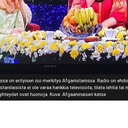
issa on erityisen iso merkitys Afganistanissa. Radio on ehd
tanilaisista ei ole varaa hankkia televisiota, tilata lehtiä ta
, yhteydet ovat huonoja. Kuva: Afgaaninaisen katse