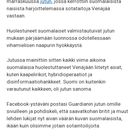
marraskuussa
jutun
, jossa kerrottiin suomalaisista
naisista harjoittelemassa sotataitoja Venäjää
vastaan.
Huolestuneet suomalaiset valmistautuivat jutun
mukaan pärjäämään luonnossa odotellessaan
vihamielisen naapurin hyökkäystä.
Jutussa mainittiin sitten kaikki viime aikoina
suomalaisia huolestuttaneet Venäjään liitetyt asiat,
kuten kaapelirikot, hybridioperaatiot ja
disinformaatiohankkeet. Suomi on kuitenkin
varautunut kaikkeen, oli jutun sanoma.
Facebook-ystäväni postasi Guardianin jutun omille
sivuilleen ja pohdiskeli, että saavatkohan britit ja muut
lehden lukijat nyt aivan väärän kuvan suomalaisista,
ikään kuin olisimme jotain sotaintoilijoita.