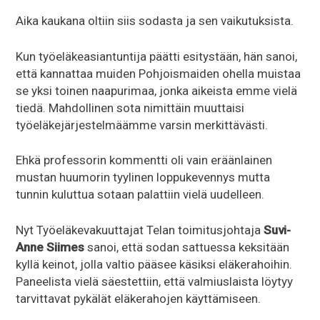
Aika kaukana oltiin siis sodasta ja sen vaikutuksista.
Kun työeläkeasiantuntija päätti esitystään, hän sanoi,
että kannattaa muiden Pohjoismaiden ohella muistaa
se yksi toinen naapurimaa, jonka aikeista emme vielä
tiedä. Mahdollinen sota nimittäin muuttaisi
työeläkejärjestelmäämme varsin merkittävästi.
Ehkä professorin kommentti oli vain eräänlainen
mustan huumorin tyylinen loppukevennys mutta
tunnin kuluttua sotaan palattiin vielä uudelleen.
Nyt Työeläkevakuuttajat Telan toimitusjohtaja
Suvi-
Anne Siimes
sanoi, että sodan sattuessa keksitään
kyllä keinot, jolla valtio pääsee käsiksi eläkerahoihin.
Paneelista vielä säestettiin, että valmiuslaista löytyy
tarvittavat pykälät eläkerahojen käyttämiseen.