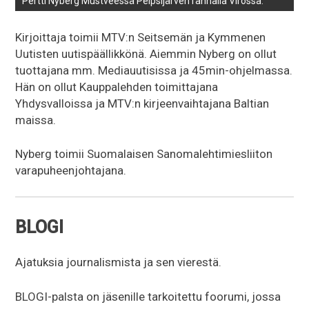
Pertti Nyberg Mustveessä Peipsijärven rannalla Virossa.
Kirjoittaja toimii MTV:n Seitsemän ja Kymmenen
Uutisten uutispäällikkönä. Aiemmin Nyberg on ollut
tuottajana mm. Mediauutisissa ja 45min-ohjelmassa.
Hän on ollut Kauppalehden toimittajana
Yhdysvalloissa ja MTV:n kirjeenvaihtajana Baltian
maissa.
Nyberg toimii Suomalaisen Sanomalehtimiesliiton
varapuheenjohtajana.
BLOGI
Ajatuksia journalismista ja sen vierestä.
BLOGI-palsta on jäsenille tarkoitettu foorumi, jossa