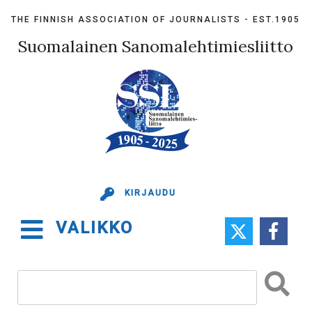
Skip
THE FINNISH ASSOCIATION OF JOURNALISTS - EST.1905
to
content
Suomalainen Sanomalehtimiesliitto
KIRJAUDU
VALIKKO