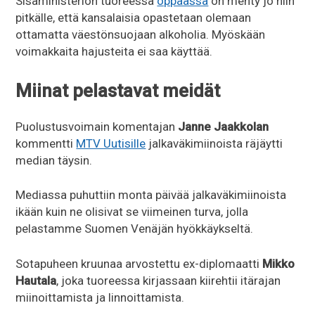
Sisäministeriön tuoreessa
oppaassa
on menty jo niin
pitkälle, että kansalaisia opastetaan olemaan
ottamatta väestönsuojaan alkoholia. Myöskään
voimakkaita hajusteita ei saa käyttää.
Miinat pelastavat meidät
Puolustusvoimain komentajan
Janne Jaakkolan
kommentti
MTV Uutisille
jalkaväkimiinoista räjäytti
median täysin.
Mediassa puhuttiin monta päivää jalkaväkimiinoista
ikään kuin ne olisivat se viimeinen turva, jolla
pelastamme Suomen Venäjän hyökkäykseltä.
Sotapuheen kruunaa arvostettu ex-diplomaatti
Mikko
Hautala
, joka tuoreessa kirjassaan kiirehtii itärajan
miinoittamista ja linnoittamista.