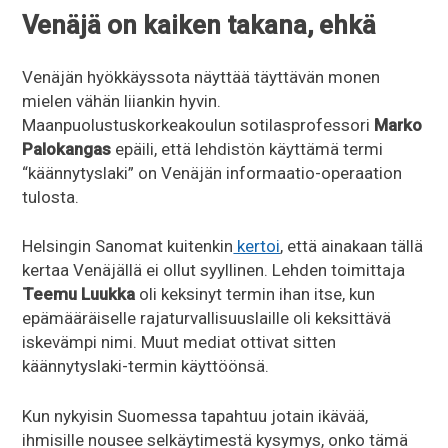
Venäjä on kaiken takana, ehkä
Venäjän hyökkäyssota näyttää täyttävän monen
mielen vähän liiankin hyvin.
Maanpuolustuskorkeakoulun sotilasprofessori
Marko
Palokangas
epäili, että lehdistön käyttämä termi
“käännytyslaki” on Venäjän informaatio-operaation
tulosta.
Helsingin Sanomat kuitenkin
kertoi
, että ainakaan tällä
kertaa Venäjällä ei ollut syyllinen. Lehden toimittaja
Teemu Luukka
oli keksinyt termin ihan itse, kun
epämääräiselle rajaturvallisuuslaille oli keksittävä
iskevämpi nimi. Muut mediat ottivat sitten
käännytyslaki-termin käyttöönsä.
Kun nykyisin Suomessa tapahtuu jotain ikävää,
ihmisille nousee selkäytimestä kysymys, onko tämä