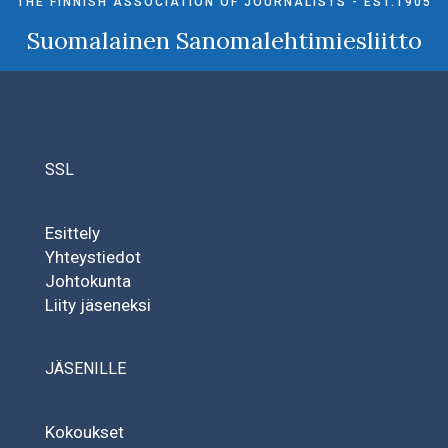
THE FINNISH ASSOCIATION OF JOURNALISTS - EST.1905
Suomalainen Sanomalehtimiesliitto
SSL
Esittely
Yhteystiedot
Johtokunta
Liity jäseneksi
JÄSENILLE
Kokoukset