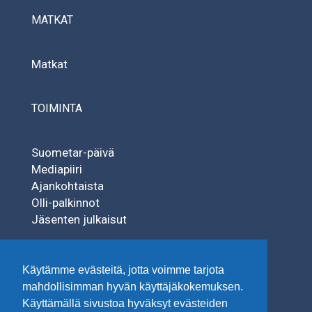
MATKAT
Matkat
TOIMINTA
Suometar-päivä
Mediapiiri
Ajankohtaista
Olli-palkinnot
Jäsenten julkaisut
SÄÄTIÖT
Käytämme evästeitä, jotta voimme tarjota
mahdollisimman hyvän käyttäjäkokemuksen.
Käyttämällä sivustoa hyväksyt evästeiden
Tuisku-säätiö