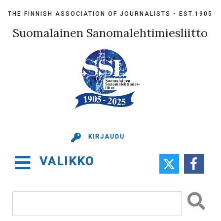
Skip
THE FINNISH ASSOCIATION OF JOURNALISTS - EST.1905
to
content
Suomalainen Sanomalehtimiesliitto
KIRJAUDU
VALIKKO