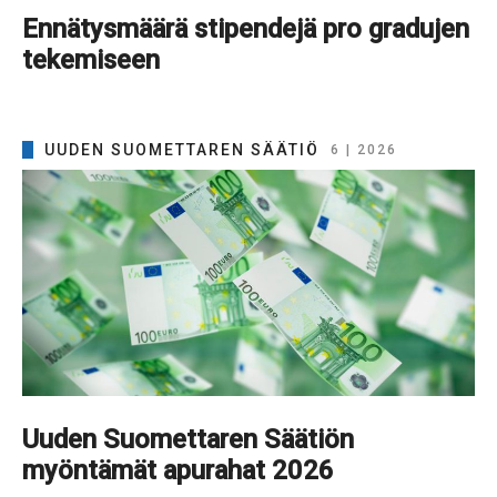
Ennätysmäärä stipendejä pro gradujen
tekemiseen
UUDEN SUOMETTAREN SÄÄTIÖ
6 | 2026
Uuden Suomettaren Säätiön
myöntämät apurahat 2026