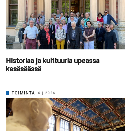
Historiaa ja kulttuuria upeassa
kesäsäässä
TOIMINTA
6 | 2026