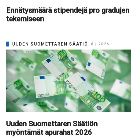
Ennätysmäärä stipendejä pro gradujen
tekemiseen
UUDEN SUOMETTAREN SÄÄTIÖ
6 | 2026
Uuden Suomettaren Säätiön
myöntämät apurahat 2026