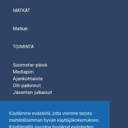
MATKAT
Matkat
TOIMINTA
Suometar-päivä
Mediapiiri
Ajankohtaista
Olli-palkinnot
Jäsenten julkaisut
SÄÄTIÖT
Käytämme evästeitä, jotta voimme tarjota
mahdollisimman hyvän käyttäjäkokemuksen.
Käyttämällä sivustoa hyväksyt evästeiden