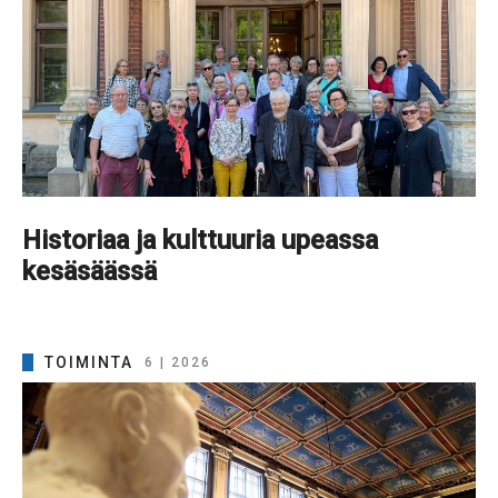
Historiaa ja kulttuuria upeassa
kesäsäässä
TOIMINTA
6 | 2026