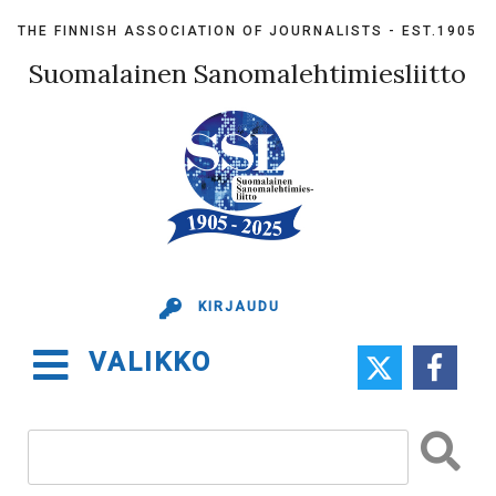
Skip
THE FINNISH ASSOCIATION OF JOURNALISTS - EST.1905
to
content
Suomalainen Sanomalehtimiesliitto
KIRJAUDU
VALIKKO