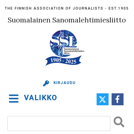
Skip
THE FINNISH ASSOCIATION OF JOURNALISTS - EST.1905
to
content
Suomalainen Sanomalehtimiesliitto
KIRJAUDU
VALIKKO