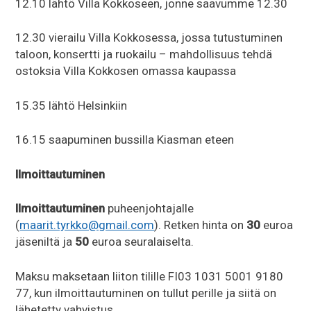
12.10 lähtö Villa Kokkoseen, jonne saavumme 12.30
12.30 vierailu Villa Kokkosessa, jossa tutustuminen
taloon, konsertti ja ruokailu – mahdollisuus tehdä
ostoksia Villa Kokkosen omassa kaupassa
15.35 lähtö Helsinkiin
16.15 saapuminen bussilla Kiasman eteen
Ilmoittautuminen
Ilmoittautuminen
puheenjohtajalle
(
maarit.tyrkko@gmail.com
). Retken hinta on
30
euroa
jäseniltä ja
50
euroa seuralaiselta.
Maksu maksetaan liiton tilille FI03 1031 5001 9180
77, kun ilmoittautuminen on tullut perille ja siitä on
lähetetty vahvistus..