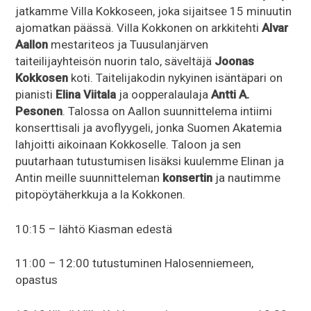
jatkamme Villa Kokkoseen, joka sijaitsee 15 minuutin
ajomatkan päässä. Villa Kokkonen on arkkitehti
Alvar
Aallon
mestariteos ja Tuusulanjärven
taiteilijayhteisön nuorin talo, säveltäjä
Joonas
Kokkosen
koti. Taitelijakodin nykyinen isäntäpari on
pianisti
Elina Viitala
ja oopperalaulaja
Antti A.
Pesonen
. Talossa on Aallon suunnittelema intiimi
konserttisali ja avoflyygeli, jonka Suomen Akatemia
lahjoitti aikoinaan Kokkoselle. Taloon ja sen
puutarhaan tutustumisen lisäksi kuulemme Elinan ja
Antin meille suunnitteleman
konsertin
ja nautimme
pitopöytäherkkuja a la Kokkonen.
10:15 – lähtö Kiasman edestä
11:00 – 12:00 tutustuminen Halosenniemeen,
opastus