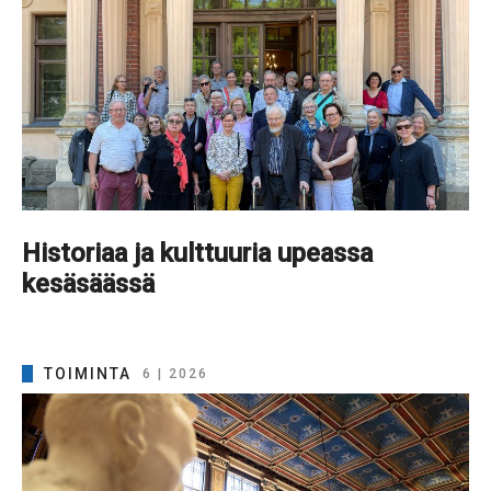
Historiaa ja kulttuuria upeassa
kesäsäässä
TOIMINTA
6 | 2026