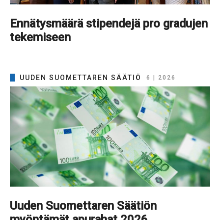
Ennätysmäärä stipendejä pro gradujen
tekemiseen
UUDEN SUOMETTAREN SÄÄTIÖ
6 | 2026
Uuden Suomettaren Säätiön
myöntämät apurahat 2026