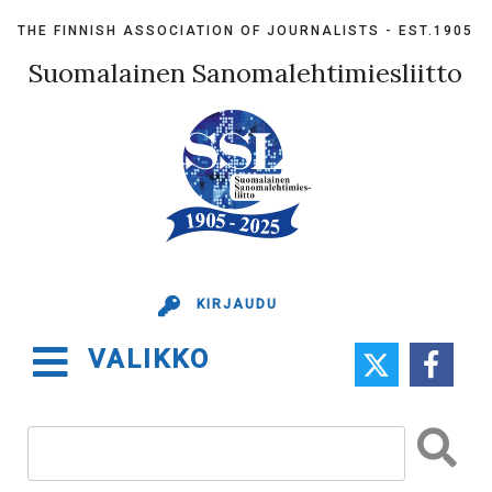
Skip
THE FINNISH ASSOCIATION OF JOURNALISTS - EST.1905
to
content
Suomalainen Sanomalehtimiesliitto
KIRJAUDU
VALIKKO