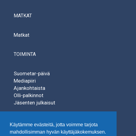
MATKAT
Matkat
TOIMINTA
Suometar-päivä
Mediapiiri
Ajankohtaista
Olli-palkinnot
Jäsenten julkaisut
SÄÄTIÖT
Käytämme evästeitä, jotta voimme tarjota
mahdollisimman hyvän käyttäjäkokemuksen.