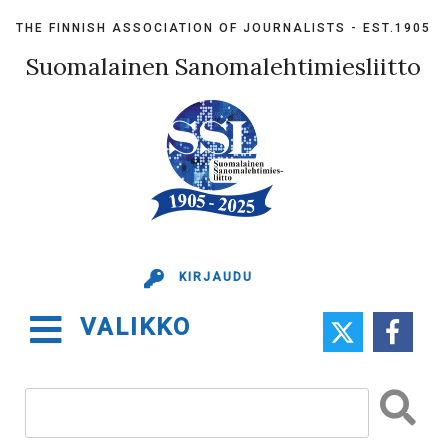
Skip
THE FINNISH ASSOCIATION OF JOURNALISTS - EST.1905
to
content
Suomalainen Sanomalehtimiesliitto
KIRJAUDU
VALIKKO