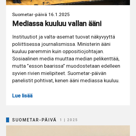
Suometar-päivä 16.1.2025
Mediassa kuuluu vallan ääni
Instituutiot ja valta-asemat tuovat näkyvyyttä
poliittisessa journalismissa. Ministerin ääni
kuuluu paremmin kuin oppositiojohtajan.
Sosiaalinen media muuttaa median pelikenttää,
mutta ”esson baarissa” muodostetaan edelleen
syvien rivien mielipiteet. Suometar-päivän
panelistit pohtivat, kenen ääni mediassa kuuluu.
Lue lisää
SUOMETAR-PÄIVÄ
1 | 2025