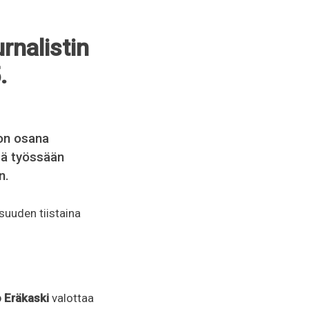
rnalistin
.
on osana
sä työssään
n.
suuden tiistaina
 Eräkaski
valottaa