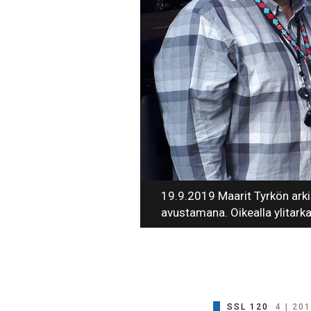
19.9.2019 Maarit Tyrkön arkis
avustamana. Oikealla ylitark
SSL 120
4 | 20