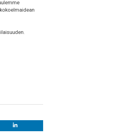
 kuulemme
 -kokoelmaidean
ilaisuuden.