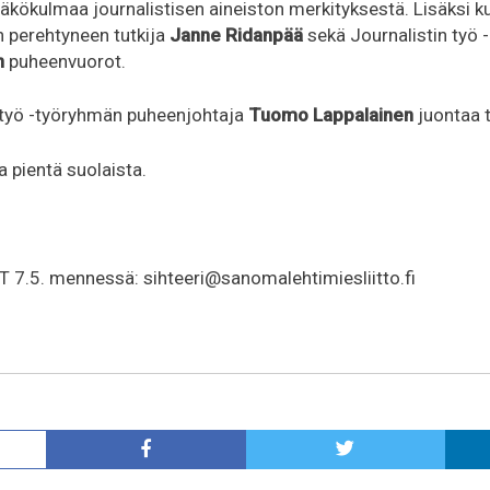
näkökulmaa journalistisen aineiston merkityksestä. Lisäksi
n perehtyneen tutkija
Janne Ridanpää
sekä Journalistin työ
n
puheenvuorot.
 työ -työryhmän puheenjohtaja
Tuomo Lappalainen
juontaa t
ja pientä suolaista.
.5. mennessä: sihteeri@sanomalehtimiesliitto.fi