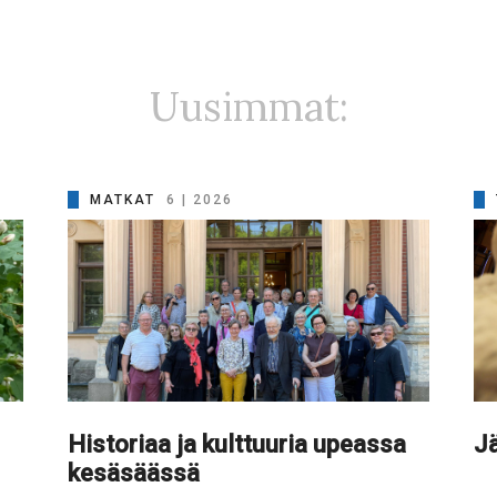
Uusimmat:
MATKAT
6 | 2026
Historiaa ja kulttuuria upeassa
Jä
kesäsäässä