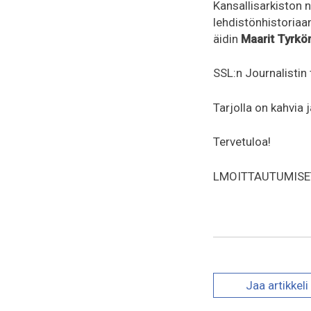
Kansallisarkiston 
lehdistönhistoriaa
äidin
Maarit Tyrkö
SSL:n Journalistin
Tarjolla on kahvia 
Tervetuloa!
LMOITTAUTUMISET 7
Jaa
artikkeli