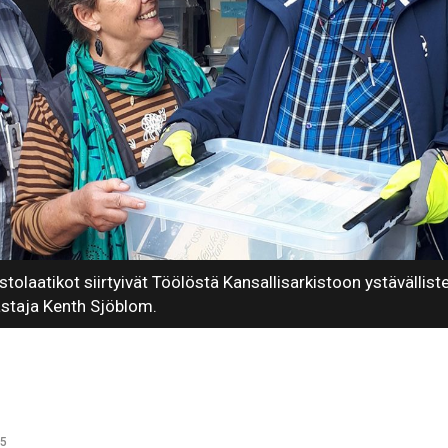
tolaatikot siirtyivät Töölöstä Kansallisarkistoon ystävällist
astaja Kenth Sjöblom.
15