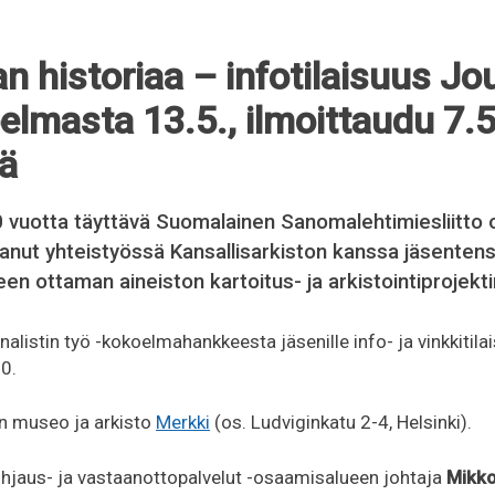
an historiaa – infotilaisuus Jou
elmasta 13.5., ilmoittaudu 7.5
ä
 vuotta täyttävä Suomalainen Sanomalehtimiesliitto 
ttanut yhteistyössä Kansallisarkiston kanssa jäsenten
en ottaman aineiston kartoitus- ja arkistointiprojekti
listin työ -kokoelmahankkeesta jäsenille info- ja vinkkitilai
0.
n museo ja arkisto
Merkki
(os. Ludviginkatu 2-4, Helsinki).
ohjaus- ja vastaanottopalvelut -osaamisalueen johtaja
Mikko