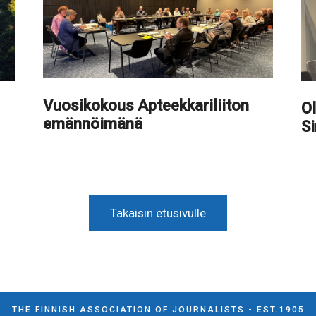
Vuosikokous Apteekkariliiton
Ol
emännöimänä
S
Takaisin etusivulle
THE FINNISH ASSOCIATION OF JOURNALISTS - EST.1905