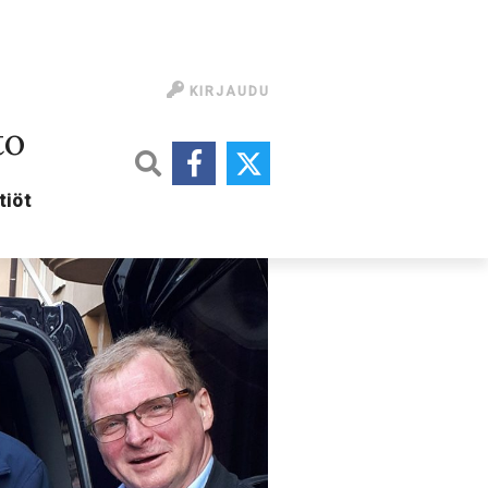
KIRJAUDU
to
tiöt