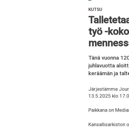
KUTSU
Talleteta
työ -koko
menness
Tänä vuonna 120
juhlavuotta aloi
keräämän ja talte
Järjestämme Journa
13.5.2025 klo 17.0
Paikkana on Media
Kansallisarkiston 