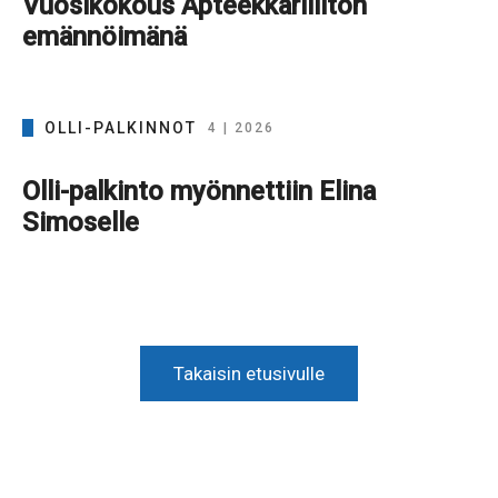
Vuosikokous Apteekkariliiton
emännöimänä
OLLI-PALKINNOT
4 | 2026
Olli-palkinto myönnettiin Elina
Simoselle
Takaisin etusivulle