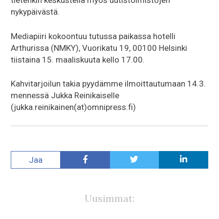
tietenkin keskustella myös uutistoimistojen
nykypäivästä.
Mediapiiri kokoontuu tutussa paikassa hotelli
Arthurissa (NMKY), Vuorikatu 19, 00100 Helsinki
tiistaina 15. maaliskuuta kello 17.00.
Kahvitarjoilun takia pyydämme ilmoittautumaan 14.3.
mennessä Jukka Reinikaiselle
(jukka.reinikainen(at)omnipress.fi)
Jaa
Uusimmat: