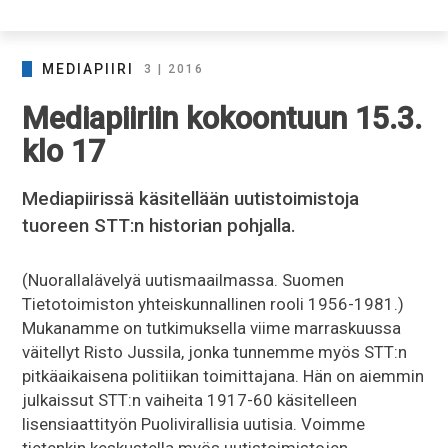
MEDIAPIIRI
3 | 2016
Mediapiiriin kokoontuun 15.3.
klo 17
Mediapiirissä käsitellään uutistoimistoja
tuoreen STT:n historian pohjalla.
(Nuorallalävelyä uutismaailmassa. Suomen
Tietotoimiston yhteiskunnallinen rooli 1956-1981.)
Mukanamme on tutkimuksella viime marraskuussa
väitellyt Risto Jussila, jonka tunnemme myös STT:n
pitkäaikaisena politiikan toimittajana. Hän on aiemmin
julkaissut STT:n vaiheita 1917-60 käsitelleen
lisensiaattityön Puolivirallisia uutisia. Voimme