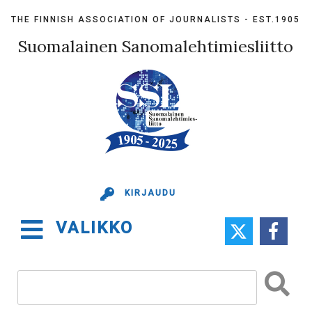
Skip
THE FINNISH ASSOCIATION OF JOURNALISTS - EST.1905
to
content
Suomalainen Sanomalehtimiesliitto
KIRJAUDU
VALIKKO