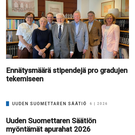
Ennätysmäärä stipendejä pro gradujen
tekemiseen
UUDEN SUOMETTAREN SÄÄTIÖ
6 | 2026
Uuden Suomettaren Säätiön
myöntämät apurahat 2026