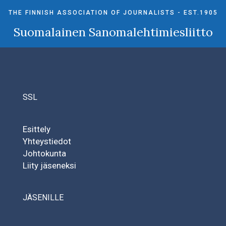
THE FINNISH ASSOCIATION OF JOURNALISTS - EST.1905
Suomalainen Sanomalehtimiesliitto
SSL
Esittely
Yhteystiedot
Johtokunta
Liity jäseneksi
JÄSENILLE