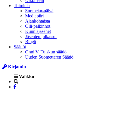
Ulkomaan
Toiminta
Suometar-päivä
Mediapiiri
Ajankohtaista
Olli-palkinnot
Kunniajäsenet
Jäsenten julkaisut
Blogit
Säätiöt
Onni V. Tuiskun säätiö
Uuden Suomettaren Säätiö
Kirjaudu
Valikko