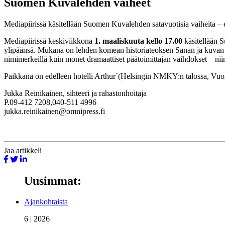
Suomen Kuvalehden vaiheet
Mediapiirissä käsitellään Suomen Kuvalehden satavuotisia vaiheita – 
Mediapiirissä keskiviikkona
1. maaliskuuta kello 17.00
käsitellään S
ylipäänsä. Mukana on lehden komean historiateoksen Sanan ja kuvan v
nimimerkeillä kuin monet dramaattiset päätoimittajan vaihdokset – nii
Paikkana on edelleen hotelli Arthur´(Helsingin NMKY:n talossa, Vuori
Jukka Reinikainen, sihteeri ja rahastonhoitaja
P.09-412 7208,040-511 4996
jukka.reinikainen@omnipress.fi
Jaa
artikkeli
Uusimmat:
Ajankohtaista
6 | 2026