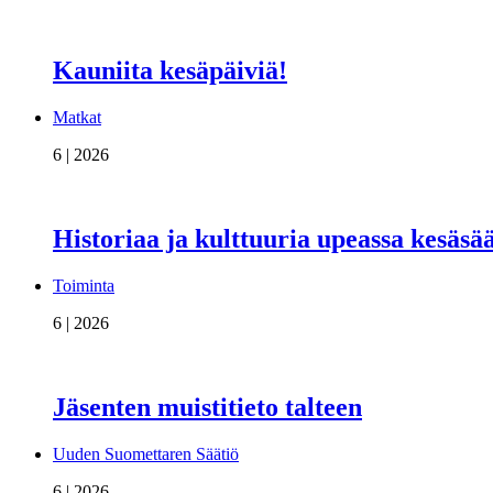
Kauniita kesäpäiviä!
Matkat
6 | 2026
Historiaa ja kulttuuria upeassa kesäsä
Toiminta
6 | 2026
Jäsenten muistitieto talteen
Uuden Suomettaren Säätiö
6 | 2026