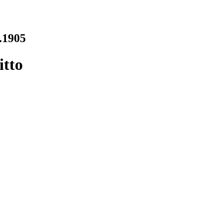
t.1905
itto