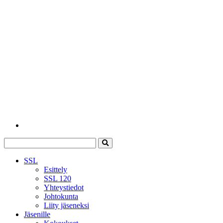
SSL
Esittely
SSL 120
Yhteystiedot
Johtokunta
Liity jäseneksi
Jäsenille