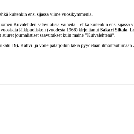
ehkä kuitenkin ensi sijassa viime vuosikymmeniä.
uomen Kuvalehden satavuotisia vaiheita – ehkä kuitenkin ensi sijassa 
uosisata jälkipuoliskon (vuodesta 1966) kirjoittanut
Sakari Siltala
. L
n suuret journalistiset saavutukset kuin maine ”Kuivalehtenä”.
katu 19). Kahvi- ja voileipätarjoilun takia pyydetään ilmoittautumaan