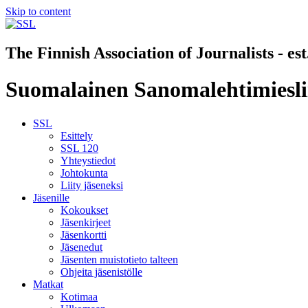
Skip to content
The Finnish Association of Journalists - es
Suomalainen Sanomalehtimiesli
SSL
Esittely
SSL 120
Yhteystiedot
Johtokunta
Liity jäseneksi
Jäsenille
Kokoukset
Jäsenkirjeet
Jäsenkortti
Jäsenedut
Jäsenten muistotieto talteen
Ohjeita jäsenistölle
Matkat
Kotimaa