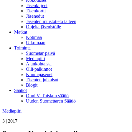
Kokoukset
Jäsenkirjeet
Jäsenkortti
Jäsenedut
Jäsenten muistotieto talteen
Ohjeita jäsenistölle
Matkat
Kotimaa
Ulkomaan
Toiminta
Suometar-päivä
Mediapiiri
Ajankohtaista
Olli-palkinnot
Kunniajäsenet
Jäsenten julkaisut
Blogit
Säätiöt
Onni V. Tuiskun säätiö
Uuden Suomettaren Säätiö
Mediapiiri
3 | 2017