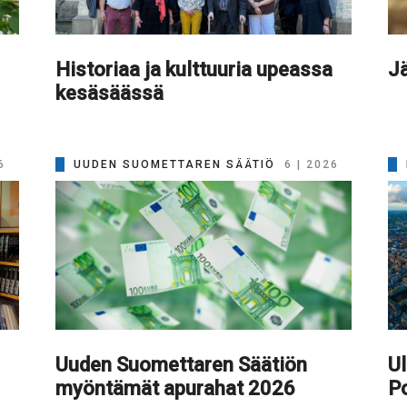
Historiaa ja kulttuuria upeassa
Jä
kesäsäässä
6
UUDEN SUOMETTAREN SÄÄTIÖ
6 | 2026
Uuden Suomettaren Säätiön
Ul
myöntämät apurahat 2026
Po