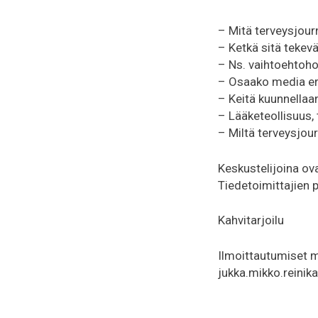
– Mitä terveysjour
– Ketkä sitä tekevä
– Ns. vaihtoehtoho
– Osaako media ero
– Keitä kuunnellaa
– Lääketeollisuus,
– Miltä terveysjou
Keskustelijoina ov
Tiedetoimittajien 
Kahvitarjoilu
Ilmoittautumiset m
jukka.mikko.reini