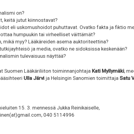
nalismi on?
t, keitä jutut kiinnostavat?
idot eli uskomushoidot puhuttavat. Ovatko fakta ja fiktio m
ttaa humpuukin tai virheelliset väittämät?
n, mikä myy? Lääkäreiden asema auktoriteettina?
 tutkijayhteisö ja media, ovatko ne sidoksissa keskenään?
rnalismin tulevaisuus näyttää?
at Suomen Lääkäriliiton toiminnanjohtaja
Kati Myllymäki
, me
pääsihteeri
Ulla Järvi
ja Helsingin Sanomien toimittaja
Satu 
ieluiten 15. 3. mennessä Jukka Reinikaiselle,
kainen(at)gmail.com, 040 5114996