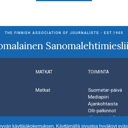
THE FINNISH ASSOCIATION OF JOURNALISTS - EST.1905
omalainen Sanomalehtimieslii
MATKAT
TOIMINTA
Matkat
Suometar-päivä
Mediapiiri
Ajankohtaista
Olli-palkinnot
Jäsenten julkaisut
hyvän käyttäjäkokemuksen. Käyttämällä sivustoa hyväksyt eväs