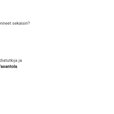
enneet sekaisin?
diatutkija ja
Vasantola
.