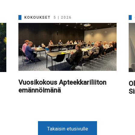
KOKOUKSET
5 | 2026
Vuosikokous Apteekkariliiton
Ol
emännöimänä
S
Takaisin etusivulle