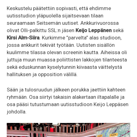
Keskustelu päätettiin sopivasti, että ehdimme
uutisstudion yläpuolella sijaitsevaan tilaan
seuraamaan Seitsemän uutiset. Ankkurivuorossa
olivat Olli-palkittu SSL:n jäsen
Keijo Leppänen
sekä
Kirsi Alm-Siira
. Kurkimme ”parvelta” alas studioon,
jossa ankkurit tekivät työtään. Uutisten sisällön
kuulimme tilassa olevan screenin kautta. Aiheissa oli
juttuja muun muassa poliittisten lakkojen tilanteesta
sekä eduskunnan kyselytunnin kiivaasta väittelystä
hallituksen ja opposition välillä.
Sään ja tulosruudun jälkeen porukka jaettiin kahteen
ryhmään. Osa siirtyi takaisin alakertaan iltapalalle ja
osa pääsi tutustumaan uutisstudioon Keijo Leppäsen
johdolla.