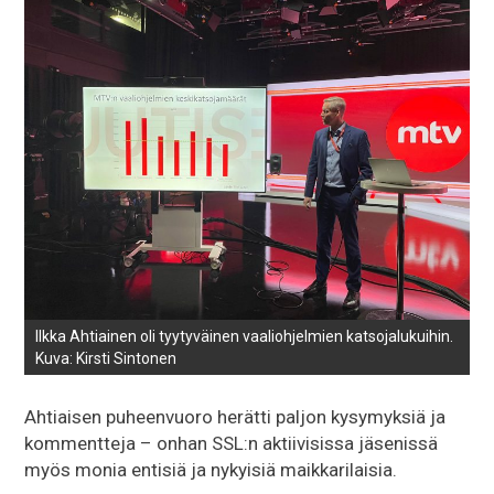
Ilkka Ahtiainen oli tyytyväinen vaaliohjelmien katsojalukuihin.
Kuva: Kirsti Sintonen
Ahtiaisen puheenvuoro herätti paljon kysymyksiä ja
kommentteja – onhan SSL:n aktiivisissa jäsenissä
myös monia entisiä ja nykyisiä maikkarilaisia.