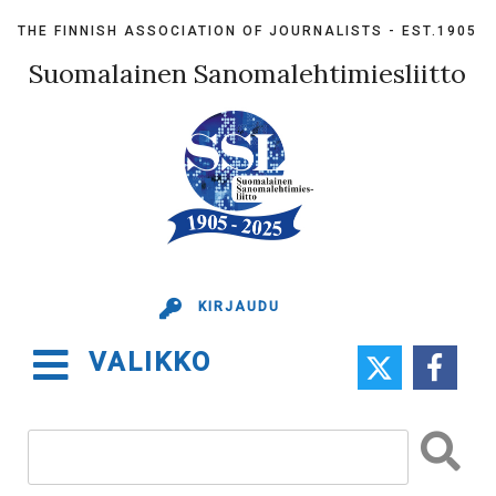
Skip
THE FINNISH ASSOCIATION OF JOURNALISTS - EST.1905
to
content
Suomalainen Sanomalehtimiesliitto
KIRJAUDU
VALIKKO