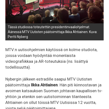
Tässä studiossa toteutettiin presidentinvaaliohjelmat.
Äänessä MTV Uutisten päätoimittaja Ilkka Ahtiainen. Kuva:
Pertti Nyberg
MTV:n uutisohjelmien käytössä on kolme studiota,
joissa voidaan hyödyntää monenlaista
videografiikkaa ja AR-toteutuksia (ns. lisättyä
todellisuutta).
Nybergin jälkeen estradille saapui MTV Uutisten
päätoimittaja
Ilkka Ahtiainen
. Hän piti kiinnostavan ja
avoimen katsauksen Suomen johtavan kaupallisen tv-
yhtiön ja etenkin sen uutistoiminnan tilanteesta.
Ahtiainen on ollut töissä MTV Uutisissa 12 vuotta,
joista neljä päätoimittajana.