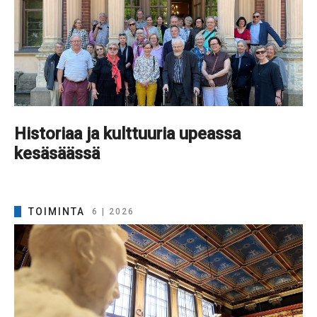
Historiaa ja kulttuuria upeassa
kesäsäässä
TOIMINTA
6 | 2026