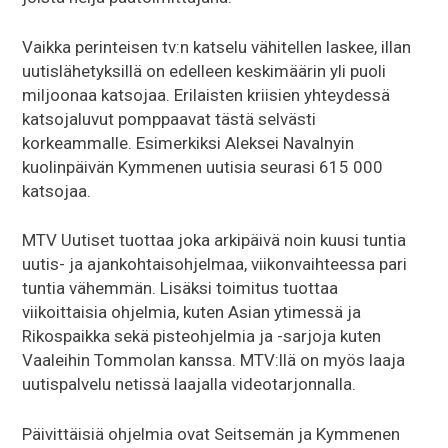
Vaikka perinteisen tv:n katselu vähitellen laskee, illan
uutislähetyksillä on edelleen keskimäärin yli puoli
miljoonaa katsojaa. Erilaisten kriisien yhteydessä
katsojaluvut pomppaavat tästä selvästi
korkeammalle. Esimerkiksi Aleksei Navalnyin
kuolinpäivän Kymmenen uutisia seurasi 615 000
katsojaa.
MTV Uutiset tuottaa joka arkipäivä noin kuusi tuntia
uutis- ja ajankohtaisohjelmaa, viikonvaihteessa pari
tuntia vähemmän. Lisäksi toimitus tuottaa
viikoittaisia ohjelmia, kuten Asian ytimessä ja
Rikospaikka sekä pisteohjelmia ja -sarjoja kuten
Vaaleihin Tommolan kanssa. MTV:llä on myös laaja
uutispalvelu netissä laajalla videotarjonnalla.
Päivittäisiä ohjelmia ovat Seitsemän ja Kymmenen