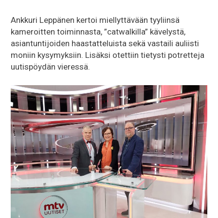
Ankkuri Leppänen kertoi miellyttävään tyyliinsä
kameroitten toiminnasta, ”catwalkilla” kävelystä,
asiantuntijoiden haastatteluista sekä vastaili auliisti
moniin kysymyksiin. Lisäksi otettiin tietysti potretteja
uutispöydän vieressä.