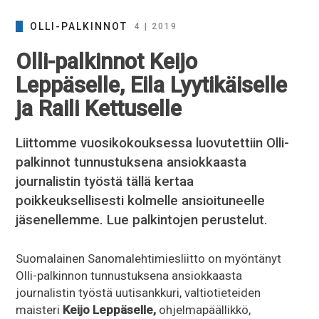
OLLI-PALKINNOT
4 | 2019
Olli-palkinnot Keijo
Leppäselle, Eila Lyytikäiselle
ja Raili Kettuselle
Liittomme vuosikokouksessa luovutettiin Olli-
palkinnot tunnustuksena ansiokkaasta
journalistin työstä tällä kertaa
poikkeuksellisesti kolmelle ansioituneelle
jäsenellemme. Lue palkintojen perustelut.
Suomalainen Sanomalehtimiesliitto on myöntänyt
Olli-palkinnon tunnustuksena ansiokkaasta
journalistin työstä uutisankkuri, valtiotieteiden
maisteri
Keijo Leppäselle,
ohjelmapäällikkö,