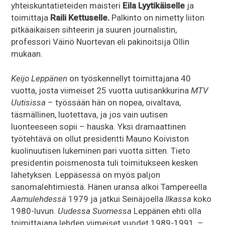
yhteiskuntatieteiden maisteri
Eila Lyytikäiselle
ja
toimittaja
Raili Kettuselle.
Palkinto on nimetty liiton
pitkäaikaisen sihteerin ja suuren journalistin,
professori Väinö Nuortevan eli pakinoitsija Ollin
mukaan.
Keijo Leppänen
on työskennellyt toimittajana 40
vuotta, josta viimeiset 25 vuotta uutisankkurina
MTV
Uutisissa
– työssään hän on nopea, oivaltava,
täsmällinen, luotettava, ja jos vain uutisen
luonteeseen sopii – hauska. Yksi dramaattinen
työtehtävä on ollut presidentti Mauno Koiviston
kuolinuutisen lukeminen pari vuotta sitten. Tieto
presidentin poismenosta tuli toimitukseen kesken
lähetyksen. Leppäsessä on myös paljon
sanomalehtimiestä. Hänen uransa alkoi Tampereella
Aamulehdessä
1979 ja jatkui Seinäjoella
Ilkassa
koko
1980-luvun.
Uudessa Suomessa
Leppänen ehti olla
toimittajana lehden viimeiset vuodet 1989-1991. –