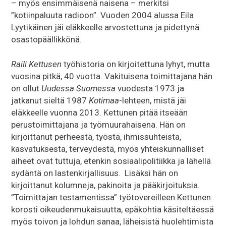
– myös ensimmäisenä naisena – merkitsi
”kotiinpaluuta radioon”. Vuoden 2004 alussa Eila
Lyytikäinen jäi eläkkeelle arvostettuna ja pidettynä
osastopäällikkönä.
Raili Kettusen
työhistoria on kirjoitettuna lyhyt, mutta
vuosina pitkä, 40 vuotta. Vakituisena toimittajana hän
on ollut
Uudessa Suomessa
vuodesta 1973 ja
jatkanut sieltä 1987
Kotimaa
-lehteen, mistä jäi
eläkkeelle vuonna 2013. Kettunen pitää itseään
perustoimittajana ja työmuurahaisena. Hän on
kirjoittanut perheestä, työstä, ihmissuhteista,
kasvatuksesta, terveydestä, myös yhteiskunnalliset
aiheet ovat tuttuja, etenkin sosiaalipolitiikka ja lähellä
sydäntä on lastenkirjallisuus. Lisäksi hän on
kirjoittanut kolumneja, pakinoita ja pääkirjoituksia.
”Toimittajan testamentissa” työtovereilleen Kettunen
korosti oikeudenmukaisuutta, epäkohtia käsiteltäessä
myös toivon ja lohdun sanaa, läheisistä huolehtimista