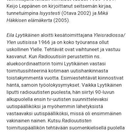
Keijo Leppänen on kirjoittanut seitsemän kirjaa,
tunnetuimpina
Isyystesti
(Otava 2002) ja
Mikä
Häkkisen elämäkerta
(2005).
Eila Lyytikäinen
aloitti kesätoimittajana
Yleisradiossa/
Ylen uutisissa
1966 ja on koko työuransa ollut
uskollinen Ylelle. Tehtävät ovat vaihtuneet ja vastuu
kasvanut. Kun
Radiouutisiin
perustettiin ns.
aluekoordinaattorin toimi Lyytikäinen vastasi
toimitussihteerinä kotimaan uutishankinnasta
toistakymmentä vuotta. Esimiestehtävät kiinnostivat
häntä, samoin työolokysymykset. Vaikka Lyytikäinen
liputti radiouutisten puolesta, hän siirtyi 90-luvun
alkupuolella ensin tv-uutisten suunnittelevaksi
uutispäälliköksi ja myöhemmin lähetyksistä
vastaavaksi uutispäälliköksi, missä oli ensimmäinen
vakinainen nainen. Kutsu
Radiouutisten
toimituspäällikön tehtävään suomenkielisellä puolella