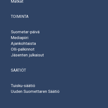
Matkat
TOIMINTA
Suometar-päivä
Mediapiiri
Ajankohtaista
Olli-palkinnot
Jäsenten julkaisut
SÄÄTIÖT
Tuisku-säätiö
Uuden Suomettaren Säätiö