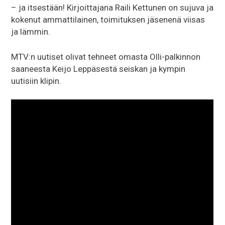
– ja itsestään! Kirjoittajana Raili Kettunen on sujuva ja
kokenut ammattilainen, toimituksen jäsenenä viisas
ja lämmin.
MTV:n uutiset olivat tehneet omasta Olli-palkinnon
saaneesta Keijo Leppäsestä seiskan ja kympin
uutisiin klipin.