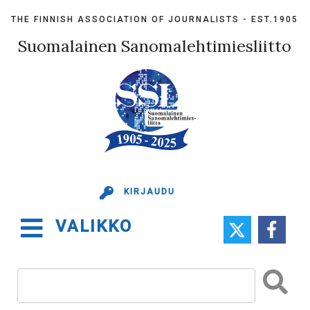
Skip
THE FINNISH ASSOCIATION OF JOURNALISTS - EST.1905
to
content
Suomalainen Sanomalehtimiesliitto
KIRJAUDU
VALIKKO