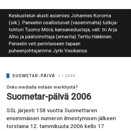
Keskustelun alusti asiamies Johannes Koroma
(oik.). Paneeliin osallistuivat (vasemmalta) tutkija-
tohtori Tuomo Mörä, kansanedustaja, valt. tri Arja
Alho ja päätoimittaja (emerita) Terttu Häkkinen.
Paneelin veti perinteiseen tapaan
puheenjohtajamme Jyrki Vesikansa.
SUOMETAR-PÄIVÄ
1 | 2006
Onko medialla mitään merkitystä?
Suometar-päivä 2006
SSL järjesti 158 vuotta Suomettaren
ensimmäisen numeron ilmestymisen jälkeen
torstaina 12. tammikuuta 2006 kello 17