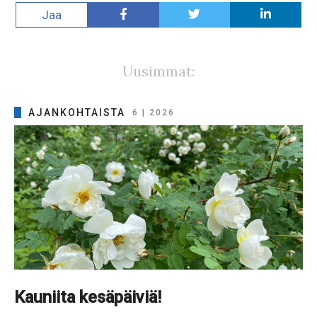
Jaa
Uusimmat:
AJANKOHTAISTA
6 | 2026
Kauniita kesäpäiviä!