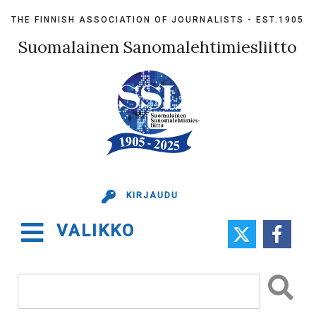
Skip
THE FINNISH ASSOCIATION OF JOURNALISTS - EST.1905
to
content
Suomalainen Sanomalehtimiesliitto
KIRJAUDU
VALIKKO