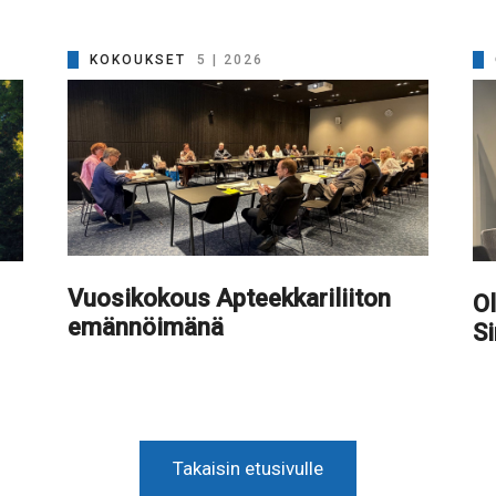
KOKOUKSET
5 | 2026
Vuosikokous Apteekkariliiton
Ol
emännöimänä
S
Takaisin etusivulle