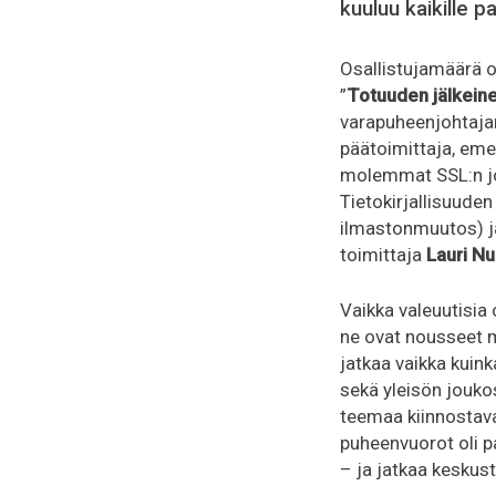
kuuluu kaikille pai
Osallistujamäärä o
”
Totuuden jälkeine
varapuheenjohta
päätoimittaja, eme
molemmat SSL:n jo
Tietokirjallisuude
ilmastonmuutos) j
toimittaja
Lauri N
Vaikka valeuutisia
ne ovat nousseet me
jatkaa vaikka kuink
sekä yleisön jouko
teemaa kiinnostava
puheenvuorot oli p
– ja jatkaa keskus