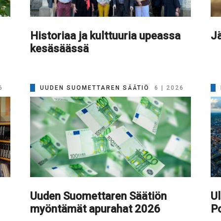
Historiaa ja kulttuuria upeassa
Jä
kesäsäässä
6
UUDEN SUOMETTAREN SÄÄTIÖ
6 | 2026
Uuden Suomettaren Säätiön
Ul
myöntämät apurahat 2026
Po