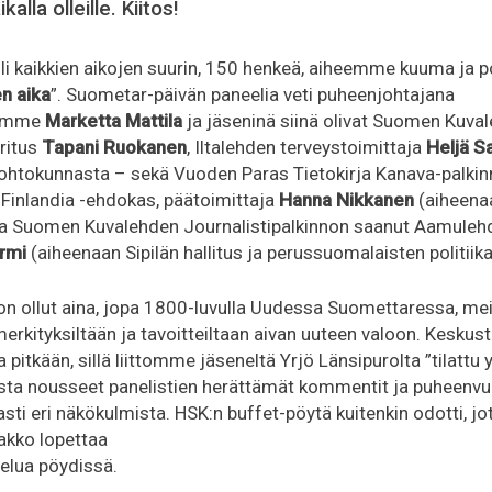
kalla olleille. Kiitos!
li kaikkien aikojen suurin, 150 henkeä, aiheemme kuuma ja p
n aika
”. Suometar-päivän paneelia veti puheenjohtajana
jamme
Marketta Mattila
ja jäseninä siinä olivat Suomen Kuva
ritus
Tapani Ruokanen
, Iltalehden terveystoimittaja
Heljä S
htokunnasta – sekä Vuoden Paras Tietokirja Kanava-palkin
n Finlandia -ehdokas, päätoimittaja
Hanna Nikkanen
(aiheena
a Suomen Kuvalehden Journalistipalkinnon saanut Aamulehde
urmi
(aiheenaan Sipilän hallitus ja perussuomalaisten politii
 on ollut aina, jopa 1800-luvulla Uudessa Suomettaressa, 
rkityksiltään ja tavoitteiltaan aivan uuteen valoon. Keskuste
a pitkään, sillä liittomme jäseneltä Yrjö Länsipurolta ”tilatt
sta nousseet panelistien herättämät kommentit ja puheenvuo
sti eri näkökulmista. HSK:n buffet-pöytä kuitenkin odotti, j
akko lopettaa
telua pöydissä.