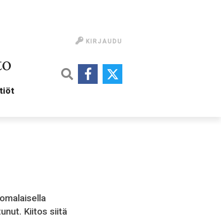
KIRJAUDU
to
tiöt
omalaisella
unut. Kiitos siitä