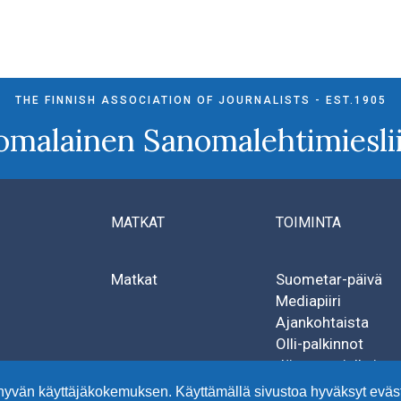
THE FINNISH ASSOCIATION OF JOURNALISTS - EST.1905
omalainen Sanomalehtimieslii
MATKAT
TOIMINTA
Matkat
Suometar-päivä
Mediapiiri
Ajankohtaista
Olli-palkinnot
Jäsenten julkaisut
hyvän käyttäjäkokemuksen. Käyttämällä sivustoa hyväksyt eväs