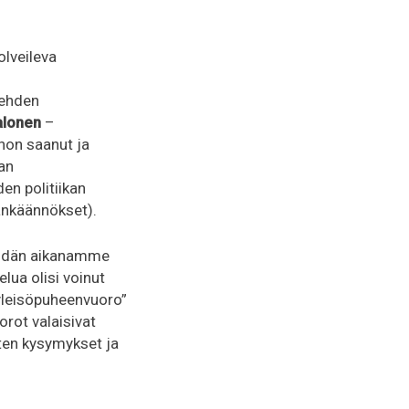
olveileva
lehden
alonen
–
non saanut ja
an
n politiikan
kankäännökset).
meidän aikanamme
lua olisi voinut
u yleisöpuheenvuoro”
rot valaisivat
oten kysymykset ja