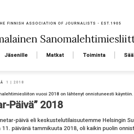
HE FINNISH ASSOCIATION OF JOURNALISTS - EST.1905
alainen Sanomalehtimiesliit
Jäsenille
Matkat
Toiminta
Sää
VÄ
1 | 2018
ehtimiesliiton vuosi 2018 on lähtenyt onnistuneesti käyntiin.
r-Päivä” 2018
etar-päivä eli keskustelutilaisuutemme Helsingin Su
na 11. päivänä tammikuuta 2018, oli kaikin puolin onnist