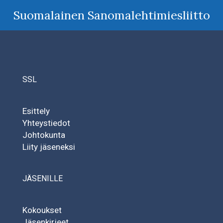
Suomalainen Sanomalehtimiesliitto
SSL
Esittely
Yhteystiedot
Johtokunta
Liity jäseneksi
JÄSENILLE
Kokoukset
Jäsenkirjeet