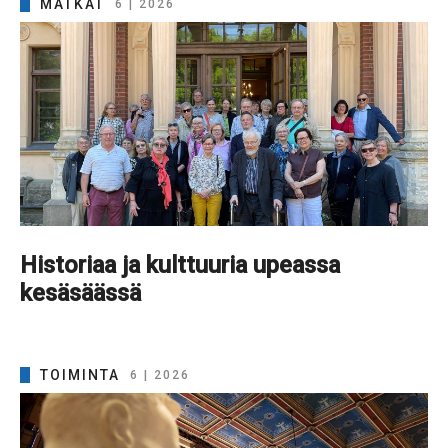
MATKAT
6 | 2026
Historiaa ja kulttuuria upeassa
kesäsäässä
TOIMINTA
6 | 2026