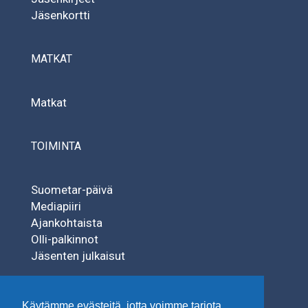
Jäsenkortti
MATKAT
Matkat
TOIMINTA
Suometar-päivä
Mediapiiri
Ajankohtaista
Olli-palkinnot
Jäsenten julkaisut
SÄÄTIÖT
Käytämme evästeitä, jotta voimme tarjota