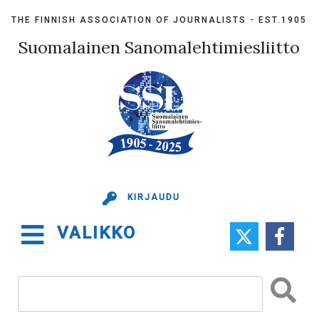
Skip
THE FINNISH ASSOCIATION OF JOURNALISTS - EST.1905
to
content
Suomalainen Sanomalehtimiesliitto
KIRJAUDU
VALIKKO