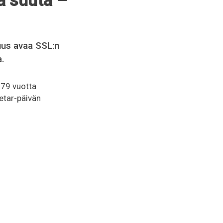
ä suuta –
uus avaa SSL:n
a.
179 vuotta
etar-päivän