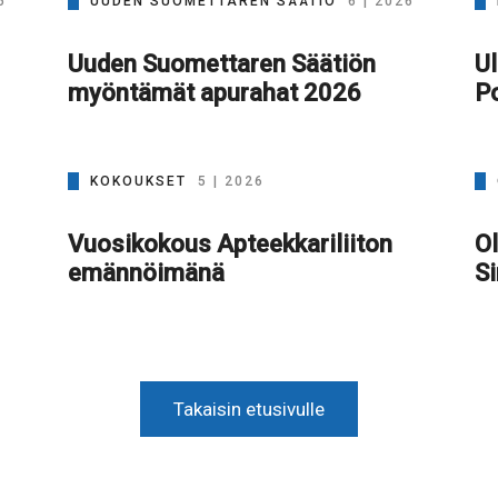
6
UUDEN SUOMETTAREN SÄÄTIÖ
6 | 2026
Uuden Suomettaren Säätiön
Ul
myöntämät apurahat 2026
Po
KOKOUKSET
5 | 2026
Vuosikokous Apteekkariliiton
Ol
emännöimänä
S
Takaisin etusivulle