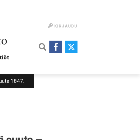
KIRJAUDU
to
tiöt
uuta 1847.