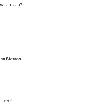
rnalismissa?
ina Stenros
.
itto.fi