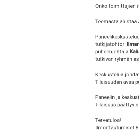
Onko toimittajien 
Teemasta alustaa a
Paneelikeskusteluu
tutkijatohtori
Ilmar
puheenjohtaja
Kai
tutkivan ryhmän es
Keskustelua johda
Tilaisuuden avaa 
Paneelin ja keskus
Tilaisuus päättyy n
Tervetuloa!
Ilmoittautumiset 8