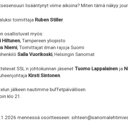
itsesensuuri lisääntynyt viime aikoina? Miten tämä näkyy jou
luksi toimittaja
Ruben Stiller
.
n osallistuvat myös:
i Hiltunen
, Tampereen yliopisto
us Niemi
, Toimittajat ilman rajoja Suomi
ihenkilö
Salla Vuorikoski
, Helsingin Sanomat
ttelevat SSL:n johtokunnan jäsenet
Tuomo Lappalainen
ja
N
puheenjohtaja
Kirsti Sintonen
.
telun jälkeen nautimme buffetpäivällisen.
oin klo 21.
.1.2026 mennessä osoitteeseen: sihteeri@sanomalehtimiesli