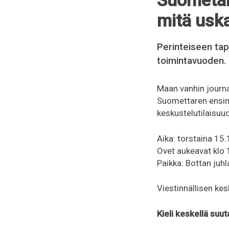
Suometar
mitä usk
Perinteiseen tap
toimintavuoden. 
Maan vanhin journa
Suomettaren ensim
keskustelutilaisuu
Aika: torstaina 15
Ovet aukeavat klo 
Paikka: Bottan juhl
Viestinnällisen ke
Kieli keskellä suu