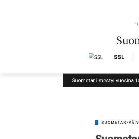
Skip
to
content
T
Suom
SSL
Suometar ilmestyi vuosina 
SUOMETAR-PÄI