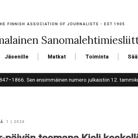
HE FINNISH ASSOCIATION OF JOURNALISTS - EST.1905
alainen Sanomalehtimiesliit
Jäsenille
Matkat
Toiminta
Sää
1847–1866. Sen ensimmäinen numero julkaistiin 12. tammik
VÄ
1 | 2026