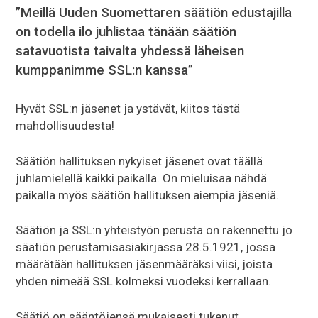
”Meillä Uuden Suomettaren säätiön edustajilla
on todella ilo juhlistaa tänään säätiön
satavuotista taivalta yhdessä läheisen
kumppanimme SSL:n kanssa”
Hyvät SSL:n jäsenet ja ystävät, kiitos tästä
mahdollisuudesta!
Säätiön hallituksen nykyiset jäsenet ovat täällä
juhlamielellä kaikki paikalla. On mieluisaa nähdä
paikalla myös säätiön hallituksen aiempia jäseniä.
Säätiön ja SSL:n yhteistyön perusta on rakennettu jo
säätiön perustamisasiakirjassa 28.5.1921, jossa
määrätään hallituksen jäsenmääräksi viisi, joista
yhden nimeää SSL kolmeksi vuodeksi kerrallaan.
Säätiö on sääntöjensä mukaisesti tukenut