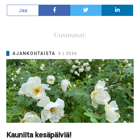
Jaa
Uusimmat:
AJANKOHTAISTA
6 | 2026
Kauniita kesäpäiviä!