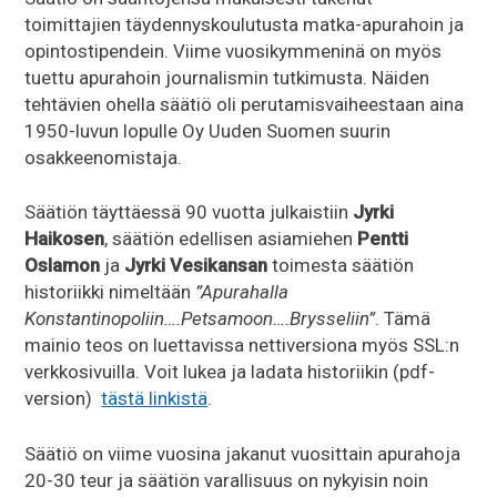
toimittajien täydennyskoulutusta matka-apurahoin ja
opintostipendein. Viime vuosikymmeninä on myös
tuettu apurahoin journalismin tutkimusta. Näiden
tehtävien ohella säätiö oli perutamisvaiheestaan aina
1950-luvun lopulle Oy Uuden Suomen suurin
osakkeenomistaja.
Säätiön täyttäessä 90 vuotta julkaistiin
Jyrki
Haikosen
, säätiön edellisen asiamiehen
Pentti
Oslamon
ja
Jyrki Vesikansan
toimesta säätiön
historiikki nimeltään
”Apurahalla
Konstantinopoliin….Petsamoon….Brysseliin”
. Tämä
mainio teos on luettavissa nettiversiona myös SSL:n
verkkosivuilla. Voit lukea ja ladata historiikin (pdf-
version)
tästä linkistä
.
Säätiö on viime vuosina jakanut vuosittain apurahoja
20-30 teur ja säätiön varallisuus on nykyisin noin