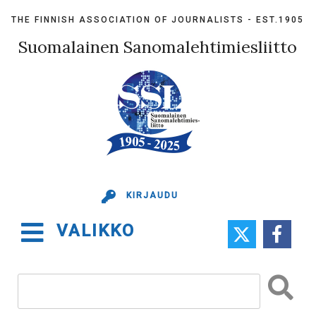
Skip
THE FINNISH ASSOCIATION OF JOURNALISTS - EST.1905
to
content
Suomalainen Sanomalehtimiesliitto
KIRJAUDU
VALIKKO