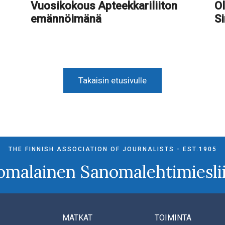
Vuosikokous Apteekkariliiton
Ol
emännöimänä
S
Takaisin etusivulle
THE FINNISH ASSOCIATION OF JOURNALISTS - EST.1905
omalainen Sanomalehtimieslii
MATKAT
TOIMINTA