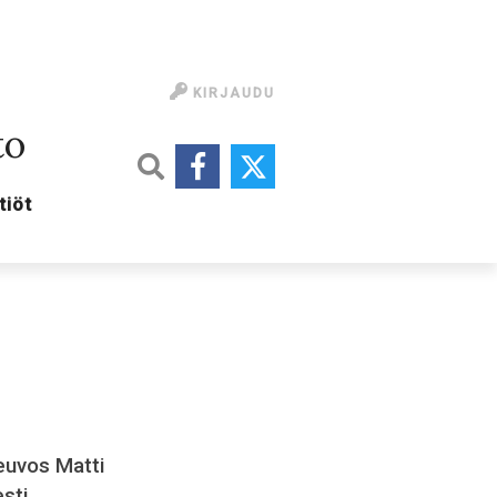
KIRJAUDU
to
tiöt
euvos Matti
sti