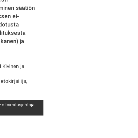
yminen säätiön
ksen ei-
dotusta
lituksesta
skanen) ja
 Kivinen ja
okirjailija,
:n toimitusjohtaja