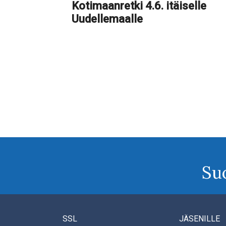
Kotimaanretki 4.6. itäiselle
Uudellemaalle
Su
SSL
JÄSENILLE