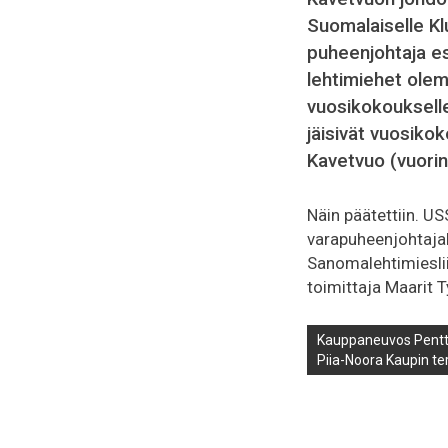
Suomalaiselle Kl
puheenjohtaja es
lehtimiehet ole
vuosikokouksell
jäisivät vuosiko
Kavetvuo (vuori
Näin päätettiin. US
varapuheenjohtajak
Sanomalehtimiesliit
toimittaja Maarit T
Kauppaneuvos Pentti K
Piia-Noora Kaupin te