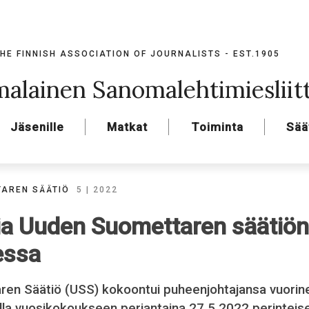
HE FINNISH ASSOCIATION OF JOURNALISTS - EST.1905
alainen Sanomalehtimiesliit
Jäsenille
Matkat
Toiminta
Sää
AREN SÄÄTIÖ
5 | 2022
a Uuden Suomettaren säätiön
essa
en Säätiö (USS) kokoontui puheenjohtajansa vuorin
la vuosikokoukseen perjantaina 27.5.2022 perinteise