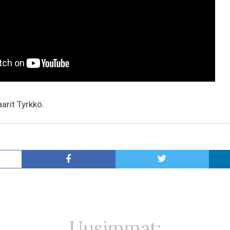
aarit Tyrkkö.
Uusimmat: