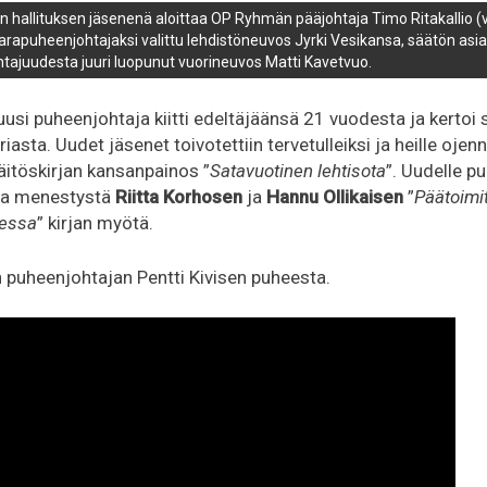
 hallituksen jäsenenä aloittaa OP Ryhmän pääjohtaja Timo Ritakallio (
arapuheenjohtajaksi valittu lehdistöneuvos Jyrki Vesikansa, säätön as
tajuudesta juuri luopunut vuorineuvos Matti Kavetvuo.
uusi puheenjohtaja kiitti edeltäjäänsä 21 vuodesta ja kertoi 
iasta. Uudet jäsenet toivotettiin tervetulleiksi ja heille ojenn
äitöskirjan kansanpainos ”
Satavuotinen lehtisota
”. Uudelle p
 ja menestystä
Riitta Korhosen
ja
Hannu Ollikaisen
”
Päätoimit
jessa
” kirjan myötä.
 puheenjohtajan Pentti Kivisen puheesta.