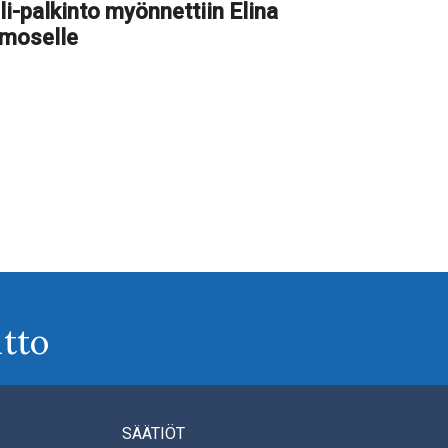
li-palkinto myönnettiin Elina
imoselle
tto
SÄÄTIÖT