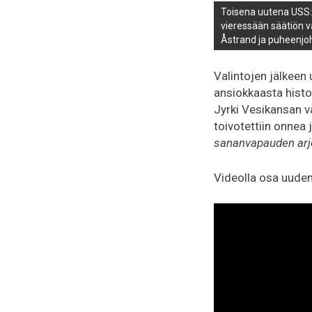
Toisena uutena USS:n
vieressään säätiön v
Åstrand ja puheenjoh
Valintojen jälkeen 
ansiokkaasta histor
Jyrki Vesikansan v
toivotettiin onnea
sananvapauden ar
Videolla osa uuden