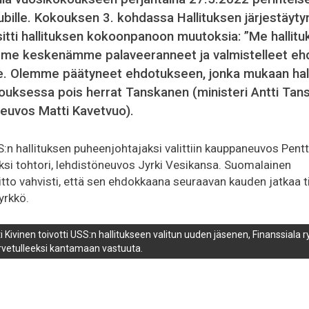
ubille. Kokouksen 3. kohdassa Hallituksen järjestäyt
itti hallituksen kokoonpanoon muutoksia: ”Me hallitu
mme keskenämme palaveeranneet ja valmistelleet eh
e. Olemme päätyneet ehdotukseen, jonka mukaan hal
kouksessa pois herrat Tanskanen (ministeri Antti Tan
neuvos Matti Kavetvuo).
S:n hallituksen puheenjohtajaksi valittiin kauppaneuvos Pentti
si tohtori, lehdistöneuvos Jyrki Vesikansa. Suomalainen
to vahvisti, että sen ehdokkaana seuraavan kauden jatkaa tiet
yrkkö.
ivinen toivotti USS:n hallitukseen valitun uuden jäsenen, Finanssiala ry
rvetulleeksi kantamaan vastuuta.