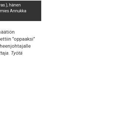
vas.), hänen
iamies Annukka
säätiön
ettiin ”oppaaksi”
uheenjohtajalle
taja. Työtä