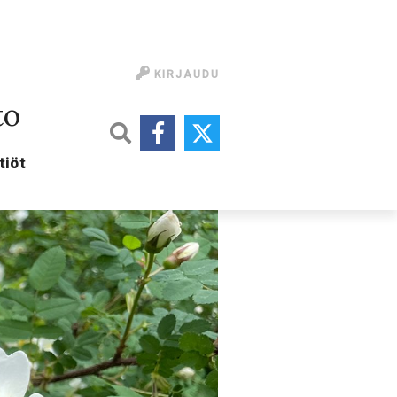
KIRJAUDU
to
tiöt