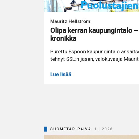
Mauritz Hellström:
Olipa kerran kaupungintalo –
kronikka
Purettu Espoon kaupungintalo ansaitse
tehnyt SSL:n jäsen, valokuvaaja Maurit
Lue lisää
SUOMETAR-PÄIVÄ
1 | 2026