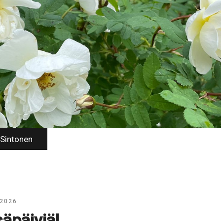
 Sintonen
 2026
säpäiviä!