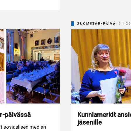
SUOMETAR-PÄIVÄ
1 | 2
ar-päivässä
Kunniamerkit ansi
jäsenille
yt sosiaalisen median