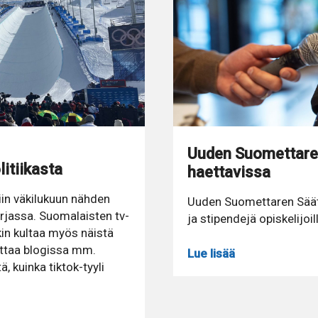
Uuden Suomettaren
litiikasta
haettavissa
iin väkilukuun nähden
Uuden Suomettaren Sääti
rjassa. Suomalaisten tv-
ja stipendejä opiskelijoi
kin kultaa myös näistä
oittaa blogissa mm.
Lue lisää
, kuinka tiktok-tyyli