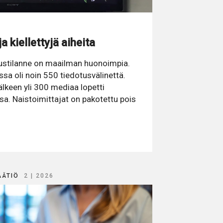
a kiellettyjä aiheita
ustilanne on maailman huonoimpia.
sa oli noin 550 tiedotusvälinettä.
älkeen yli 300 mediaa lopetti
. Naistoimittajat on pakotettu pois
ÄÄTIÖ
2 | 2026