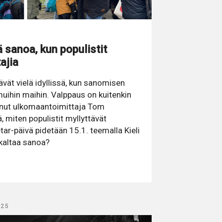
 sanoa, kun populistit
ajia
vät vielä idyllissä, kun sanomisen
uihin maihin. Valppaus on kuitenkin
kenut ulkomaantoimittaja Tom
ä, miten populistit myllyttävät
tar-päivä pidetään 15.1. teemalla Kieli
skaltaa sanoa?
025