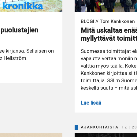
BLOGI // Tom Kankkonen
 puolustajien
Mitä uskaltaa enää
myllyttävät toimitt
e kirjansa. Sellaisen on
Suomessa toimittajat elä
z Hellström.
vapautta vertaa moniin m
valttia myös täällä. Ko
Kankkonen kirjoittaa siit
toimittajia. SSL:n Suome
keskellä suuta – mitä u
Lue lisää
AJANKOHTAISTA
12 | 2