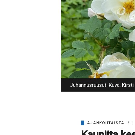
Juhannusruusut. Kuva: Kirsti
AJANKOHTAISTA
6 |
Kauniita ke