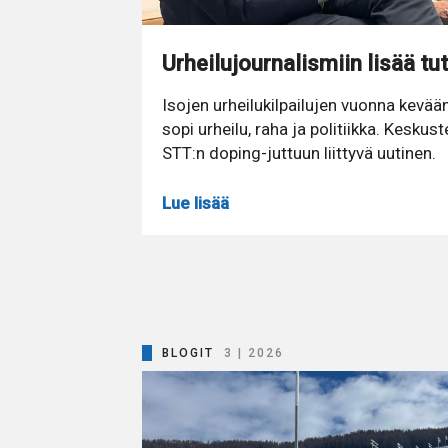
Urheilujournalismiin lisää tu
Isojen urheilukilpailujen vuonna kevää
sopi urheilu, raha ja politiikka. Keskust
STT:n doping-juttuun liittyvä uutinen.
Lue lisää
BLOGIT
3 | 2026