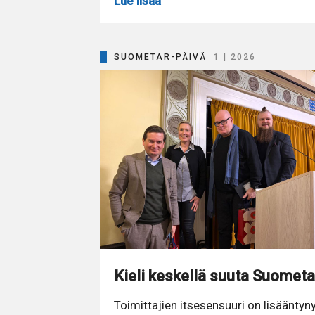
Lue lisää
SUOMETAR-PÄIVÄ
1 | 2026
Kieli keskellä suuta Suomet
Toimittajien itsesensuuri on lisääntyn