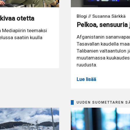
Blogi // Susanna Särkkä
tkivaa otetta
Pelkoa, sensuuria j
n Mediapiirin teemaksi
Afganistanin sananvapa
elussa saatiin kuulla
Tasavallan kaudella maas
Talibanien valtaantulon j
muutamassa kuukaudessa
ruudusta.
Lue lisää
UUDEN SUOMETTAREN S