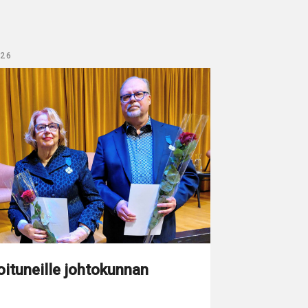
026
oituneille johtokunnan