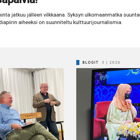
minta jatkuu jälleen vilkkaana. Syksyn ulkomaanmatka suuntaut
iapiirin aiheeksi on suunniteltu kulttuurijournalismia.
BLOGIT
3 | 2026