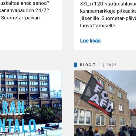
 uskaltaa enää sanoa?
SSL:n 120-vuotisjuhlavuo
n sananvapauden 24/7?
kunniamerkkejä pitkäaikai
n Suometar-päivän
jäsenille. Suometar-päivä
luovuttamiselle.
Lue lisää
BLOGIT
1 | 2026