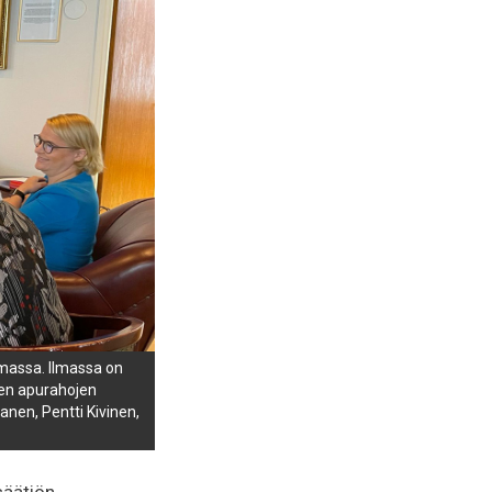
amassa. Ilmassa on
inen apurahojen
nen, Pentti Kivinen,
säätiön