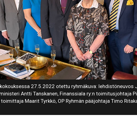
okouksessa 27.5.2022 otettu ryhmäkuva: lehdistöneuvos Jy
inisteri Antti Tanskanen, Finanssiala ry:n toimitusjohtaja P
 toimittaja Maarit Tyrkkö, OP Ryhmän pääjohtaja Timo Ritaka