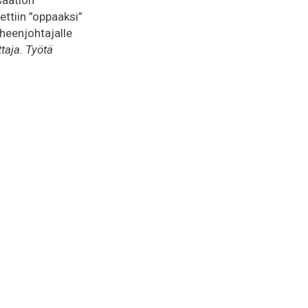
ettiin ”oppaaksi”
uheenjohtajalle
taja. Työtä