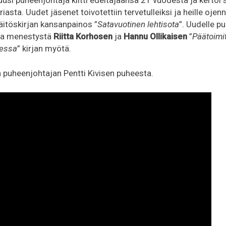
iasta. Uudet jäsenet toivotettiin tervetulleiksi ja heille ojenn
äitöskirjan kansanpainos ”
Satavuotinen lehtisota
”. Uudelle p
 ja menestystä
Riitta Korhosen
ja
Hannu Ollikaisen
”
Päätoimit
jessa
” kirjan myötä.
 puheenjohtajan Pentti Kivisen puheesta.