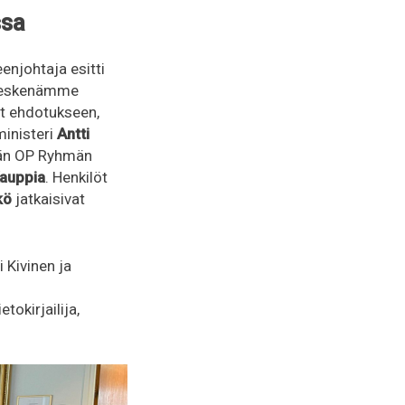
ssa
enjohtaja esitti
 keskenämme
et ehdotukseen,
ministeri
Antti
tään OP Ryhmän
Kauppia
. Henkilöt
kö
jatkaisivat
 Kivinen ja
okirjailija,