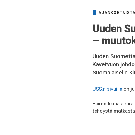
AJANKOHTAIST
Uuden Su
– muutok
Uuden Suomettar
Kavetvuon johdol
Suomalaiselle Klu
USS:n sivuilla
on ju
Esimerkkinä apuraha
tehdystä matkasta