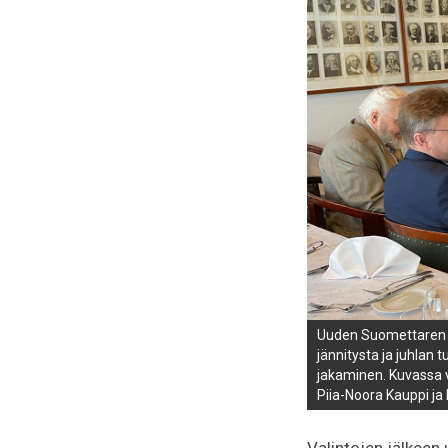
Uuden Suomettaren S
jännitysta ja juhlan 
jakaminen. Kuvassa v
Piia-Noora Kauppi ja
Valintojen jälkeen 