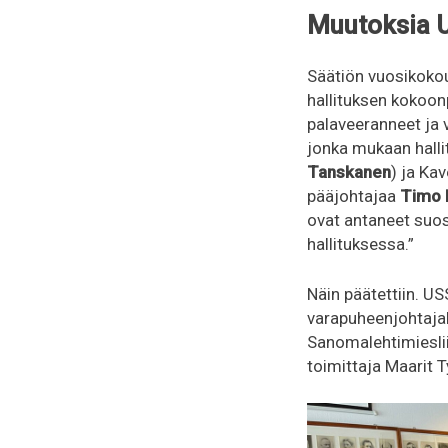
Muutoksia U
Säätiön vuosikokou
hallituksen kokoo
palaveeranneet ja
jonka mukaan halli
Tanskanen
) ja Ka
pääjohtajaa
Timo R
ovat antaneet su
hallituksessa.”
Näin päätettiin. US
varapuheenjohtajak
Sanomalehtimiesliit
toimittaja Maarit T