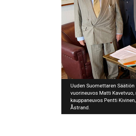
Uuden Suomettaren Säätiön k
vuorineuvos Matti Kavetvuo, m
kauppaneuvos Pentti Kivinen,
Åstrand.