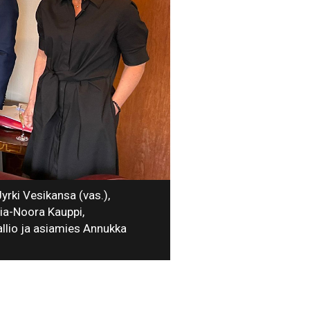
rki Vesikansa (vas.),
iia-Noora Kauppi,
llio ja asiamies Annukka