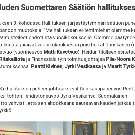
uden Suomettaren Säätiön hallitukse
ksen 3. kohdassa Hallituksen järjestäytyminen säätiön puhe
npanoon muutoksia: ”Me hallituksen ei-lehtimiehet olemme
 valmistelleet ehdotusta vuosikokoukselle. Olemme päätyne
tuksesta jäisivät vuosikokouksessa pois herrat Tanskanen (
vetvuo (vuorineuvos
Matti Kavetvuo
). Heidän tilalleen esite
itakalliota
ja Finanssiala ry:n toimitusjohtajaa
Piia-Noora 
ostumuksensa.
Pentti Kivinen
,
Jyrki Vesikansa
ja
Maarit Tyrk
S:n hallituksen puheenjohtajaksi valittiin kauppaneuvos Pentti
si tohtori, lehdistöneuvos Jyrki Vesikansa. Suomalainen
to vahvisti, että sen ehdokkaana seuraavan kauden jatkaa tiet
yrkkö.