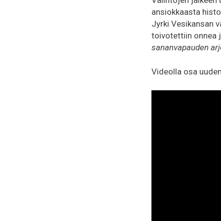
ansiokkaasta histor
Jyrki Vesikansan v
toivotettiin onnea
sananvapauden ar
Videolla osa uuden