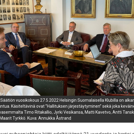
äätiön vuosikokous 27.5.2022 Helsingin Suomalaisella Klubilla on alk
tuntua. Käsiteltävinä ovat ”Hallituksen järjestäytyminen” sekä joka kevä
asemmalta Timo Ritakallio, Jyrki Vesikansa, Matti Kavetvo, Antti Tanska
 Maarit Tyrkkö. Kuva: Annukka Åstrand
uusi puheenjohtaja kiitti edeltäjäänsä 21 vuodesta ja kertoi 