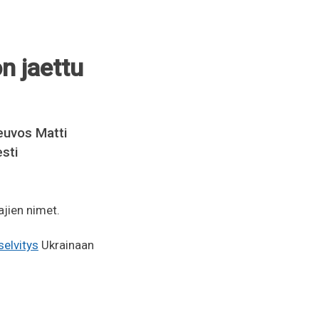
n jaettu
euvos Matti
sti
jien nimet.
selvitys
Ukrainaan