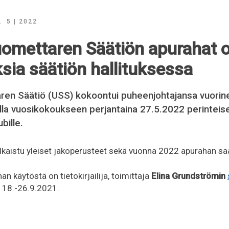
A
5 | 2022
omettaren Säätiön apurahat o
sia säätiön hallituksessa
en Säätiö (USS) kokoontui puheenjohtajansa vuorin
la vuosikokoukseen perjantaina 27.5.2022 perinteise
bille.
lkaistu yleiset jakoperusteet sekä vuonna 2022 apurahan saa
n käytöstä on tietokirjailija, toimittaja
Elina Grundströmin
 18.-26.9.2021.