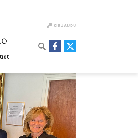
KIRJAUDU
to
tiöt