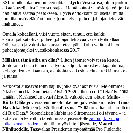
SSL:n pitkäaikainen puheenjohtaja,
Jyrki Vesikansa
, oli jo jonkin
aikaa katsellut itselleen seuraajaa. Häntä painoi väitöskirjatyö, jonka
hän halusi saattaa päätökseen. Hyviä ehdokkaita oli useita, mutta
monilla myös elämäntilanne, johon eivät puheenjohtajan tehtävät
mahtuneet.
Omalla kohdallani, viisi vuotta sitten, tuntui, että kaikki
elämänpalikat olivat puheenjohtajan tehtävää varten kohdallaan.
Olin vapaa ja valmis katsomaan eteenpäin. Tulin valituksi liiton
puheenjohtajaksi vuosikokouksessa 2017.
Millaista tämä aika on ollut?
Liiton jäsenet voivat sen kertoa.
Johtokunta tietää tehneensä työtä: paljon kiinnostavia tapahtumia,
kollegoiden kohtaamisia, ajankohtaisia keskusteluja, retkiä, matkoja
ja juhlia.
Verkostot aukeavat toimittajille, jotka ovat aktiivisia. Me olimme!
Yksi esimerkki. Suometar-päivänä 2020 aiheena oli ”Tekoäly täällä
tänään”. Keskustelun avasi filosofi, valtiotieteen tohtori
Maija-
Riitta Ollila
ja vieraanamme oli liikenne- ja viestintäministeri
Timo
Harakka
. Mieleen jäivät filosofin sanat ”Sillä on valta, jolla on tieto
eli Big Data.” Suomalaisen klubin iso Siirtomaasali oli täynnä – ja
kotisivuilla kerrottiin tapahtumasta jäsenistölle
sanoin, kuvin ja
julkaisemalla video
. Juhlittiin myös liiton jäsenelle,
Maarit
Niiniluodolle
, Tasavallan Presidentin myöntämää Pro Finlandia