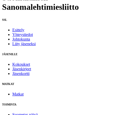
Sanomalehtimiesliitto
SSL
Esittely
Yhteystiedot
Johtokunta
Liity jäseneksi
JÄSENILLE
Kokoukset
Jäsenkirjeet
Jäsenkortti
MATKAT
Matkat
TOIMINTA
Suometar-päivä