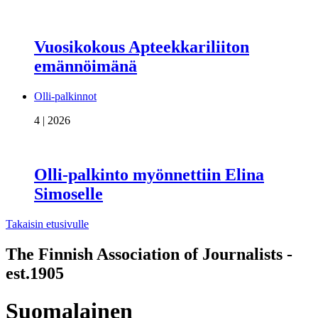
Vuosikokous Apteekkariliiton
emännöimänä
Olli-palkinnot
4 | 2026
Olli-palkinto myönnettiin Elina
Simoselle
Takaisin etusivulle
The Finnish Association of Journalists -
est.1905
Suomalainen