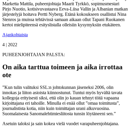
Marketta Mattila, puheenjohtaja Maarit Tyrkkö, sopimusmestari
Pirjo Nuotio, kotisivuvastaava Eeva-Liisa Vallin ja Albanian matkan
järjestelyjä hoitava Pertti Nyberg. Etänä kokoukseen osallistui Nina
Stenros ja muissa tehtävissä samaan aikaan ollut Tapani Ruokanen
kertoi mielipiteensä esityslistalla olleisiin kysymyksiin etukäteen.
Ajankohtaista
4 | 2022
PUHEENJOHTAJAN PALSTA:
On aika tarttua toimeen ja aika irrottaa
ote
”Kun tulin valituksi SSL:n johtokunnan jäseneksi 2006, olin
innokas ja liiton asioista kiinnostunut. Tuntui myös hyvältä tavata
kollegoja erityisesti siksi, että olin jo kauan tehnyt töitä vapaana
kirjoittajana eri tahoille. Minulla ei enää ollut ”omaa toimitusta”,
journalistista kotia, niin kuin toimittajan urani alkuvuosina.
Suomalaisesta Sanomalehtimiesliitosta tunsin löytäneeni sen.”
Asetuin taloksi ja sain kokea vielä vuodet varapuheenjohtajana.