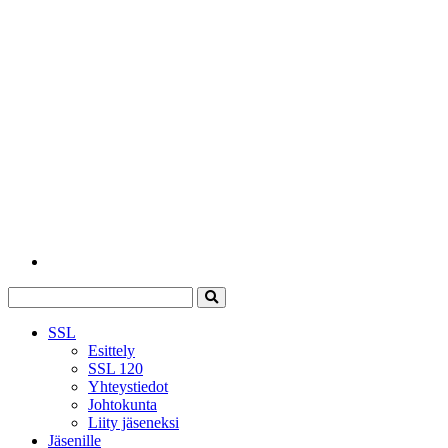
SSL
Esittely
SSL 120
Yhteystiedot
Johtokunta
Liity jäseneksi
Jäsenille