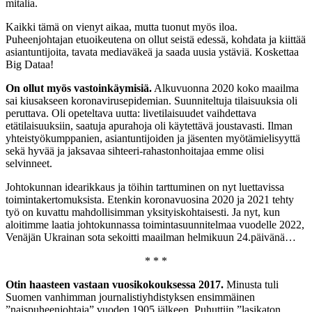
mitalia.
Kaikki tämä on vienyt aikaa, mutta tuonut myös iloa.
Puheenjohtajan etuoikeutena on ollut seistä edessä, kohdata ja kiittää
asiantuntijoita, tavata mediaväkeä ja saada uusia ystäviä. Koskettaa
Big Dataa!
On ollut myös vastoinkäymisiä.
Alkuvuonna 2020 koko maailma
sai kiusakseen koronavirusepidemian. Suunniteltuja tilaisuuksia oli
peruttava. Oli opeteltava uutta: livetilaisuudet vaihdettava
etätilaisuuksiin, saatuja apurahoja oli käytettävä joustavasti. Ilman
yhteistyökumppanien, asiantuntijoiden ja jäsenten myötämielisyyttä
sekä hyvää ja jaksavaa sihteeri-rahastonhoitajaa emme olisi
selvinneet.
Johtokunnan idearikkaus ja töihin tarttuminen on nyt luettavissa
toimintakertomuksista. Etenkin koronavuosina 2020 ja 2021 tehty
työ on kuvattu mahdollisimman yksityiskohtaisesti. Ja nyt, kun
aloitimme laatia johtokunnassa toimintasuunnitelmaa vuodelle 2022,
Venäjän Ukrainan sota sekoitti maailman helmikuun 24.päivänä…
* * *
Otin haasteen vastaan vuosikokouksessa 2017.
Minusta tuli
Suomen vanhimman journalistiyhdistyksen ensimmäinen
”naispuheenjohtaja” vuoden 1905 jälkeen. Puhuttiin ”lasikaton