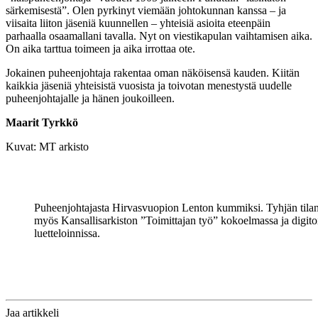
särkemisestä”. Olen pyrkinyt viemään johtokunnan kanssa – ja
viisaita liiton jäseniä kuunnellen – yhteisiä asioita eteenpäin
parhaalla osaamallani tavalla. Nyt on viestikapulan vaihtamisen aika.
On aika tarttua toimeen ja aika irrottaa ote.
Jokainen puheenjohtaja rakentaa oman näköisensä kauden. Kiitän
kaikkia jäseniä yhteisistä vuosista ja toivotan menestystä uudelle
puheenjohtajalle ja hänen joukoilleen.
Maarit Tyrkkö
Kuvat: MT arkisto
Puheenjohtajasta Hirvasvuopion Lenton kummiksi. Tyhjän tilan on
myös Kansallisarkiston ”Toimittajan työ” kokoelmassa ja digitoi
luetteloinnissa.
Jaa
artikkeli