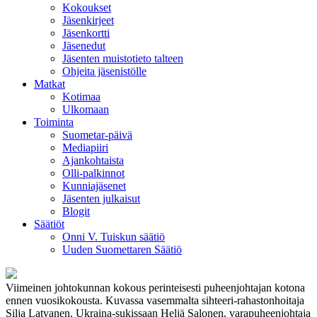
Kokoukset
Jäsenkirjeet
Jäsenkortti
Jäsenedut
Jäsenten muistotieto talteen
Ohjeita jäsenistölle
Matkat
Kotimaa
Ulkomaan
Toiminta
Suometar-päivä
Mediapiiri
Ajankohtaista
Olli-palkinnot
Kunniajäsenet
Jäsenten julkaisut
Blogit
Säätiöt
Onni V. Tuiskun säätiö
Uuden Suomettaren Säätiö
Viimeinen johtokunnan kokous perinteisesti puheenjohtajan kotona
ennen vuosikokousta. Kuvassa vasemmalta sihteeri-rahastonhoitaja
Silja Latvanen, Ukraina-sukissaan Heljä Salonen, varapuheenjohtaja