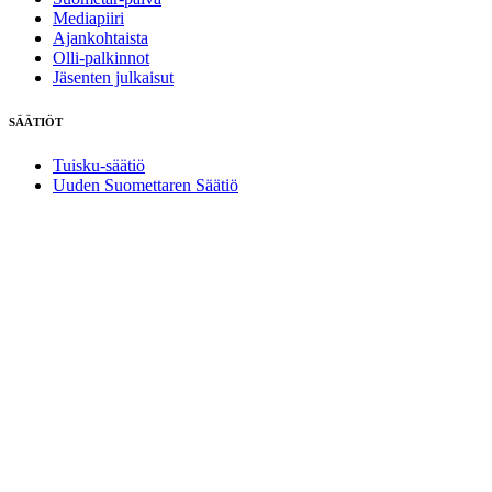
Mediapiiri
Ajankohtaista
Olli-palkinnot
Jäsenten julkaisut
SÄÄTIÖT
Tuisku-säätiö
Uuden Suomettaren Säätiö